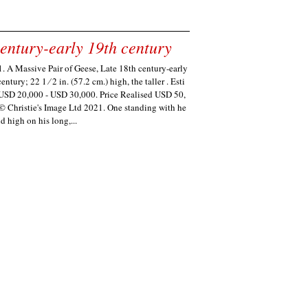
century-early 19th century
1. A Massive Pair of Geese, Late 18th century-early
entury; 22 1 ⁄ 2 in. (57.2 cm.) high, the taller . Esti
USD 20,000 - USD 30,000. Price Realised USD 50,
 © Christie's Image Ltd 2021. One standing with he
d high on his long,...