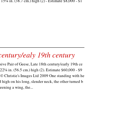
 15¼ in. (38.7 cm.) high (2) - Estimate $8,000 - $1
century/ealy 19th century
ive Pair of Geese, Late 18th century/early 19th ce
 22¼ in. (56.5 cm.) high (2). Estimate $60,000 - $9
 © Christie's Images Ltd 2009 One standing with he
d high on his long, slender neck, the other turned b
eening a wing, the...