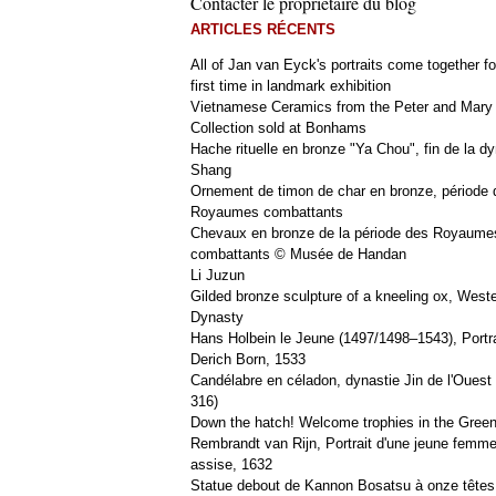
Contacter le propriétaire du blog
ARTICLES RÉCENTS
All of Jan van Eyck's portraits come together fo
first time in landmark exhibition
Vietnamese Ceramics from the Peter and Mary
Collection sold at Bonhams
Hache rituelle en bronze "Ya Chou", fin de la dy
Shang
Ornement de timon de char en bronze, période 
Royaumes combattants
Chevaux en bronze de la période des Royaume
combattants © Musée de Handan
Li Juzun
Gilded bronze sculpture of a kneeling ox, West
Dynasty
Hans Holbein le Jeune (1497/1498–1543), Portra
Derich Born, 1533
Candélabre en céladon, dynastie Jin de l'Ouest 
316)
Down the hatch! Welcome trophies in the Green
Rembrandt van Rijn, Portrait d'une jeune femm
assise, 1632
Statue debout de Kannon Bosatsu à onze têtes