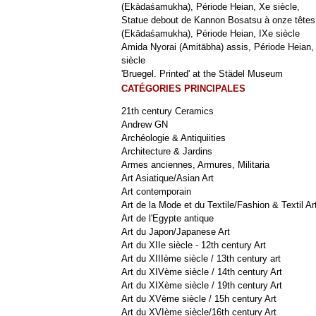
(Ekādaśamukha), Période Heian, Xe siècle,
Statue debout de Kannon Bosatsu à onze têtes
(Ekādaśamukha), Période Heian, IXe siècle
Amida Nyorai (Amitābha) assis, Période Heian,
siècle
'Bruegel. Printed' at the Städel Museum
CATÉGORIES PRINCIPALES
21th century Ceramics
Andrew GN
Archéologie & Antiquiities
Architecture & Jardins
Armes anciennes, Armures, Militaria
Art Asiatique/Asian Art
Art contemporain
Art de la Mode et du Textile/Fashion & Textil Ar
Art de l'Egypte antique
Art du Japon/Japanese Art
Art du XIIe siècle - 12th century Art
Art du XIIIème siècle / 13th century art
Art du XIVème siècle / 14th century Art
Art du XIXème siècle / 19th century Art
Art du XVème siècle / 15h century Art
Art du XVIème siècle/16th century Art