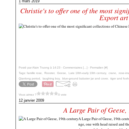
1 mars 2019
Christie's to offer one of the most sign
Export art
Posté par Alain Truong à 14:23 -
Commentaires [
…
]
- Permalien [
#
]
Tags:
famille rose
,
Rooster
,
Geese
,
Late 18th-early 19th century
,
crane
,
rose-ima
Qianlong period
,
laughing boy
,
blue-ground baluster jar and cover
,
tiger and fox
Vous aimez ?
0 vote
12 janvier 2009
A Large Pair of Geese,
A Large Pair of Geese, 19th cen
nge, one with head raised and th