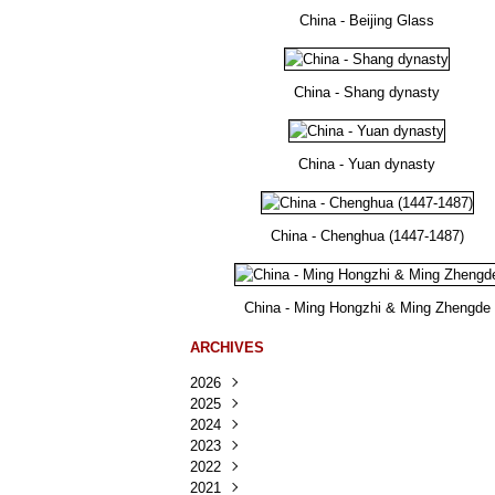
China - Beijing Glass
China - Shang dynasty
China - Yuan dynasty
China - Chenghua (1447-1487)
China - Ming Hongzhi & Ming Zhengde
ARCHIVES
2026
2025
Août
(25)
2024
Juillet
Décembre
(167)
(218)
2023
Juin
Novembre
Décembre
(103)
(124)
(95)
2022
Mai
Octobre
Novembre
Décembre
(100)
(140)
(137)
(150)
2021
Avril
Septembre
Octobre
Novembre
Décembre
(188)
(143)
(132)
(284)
(78)