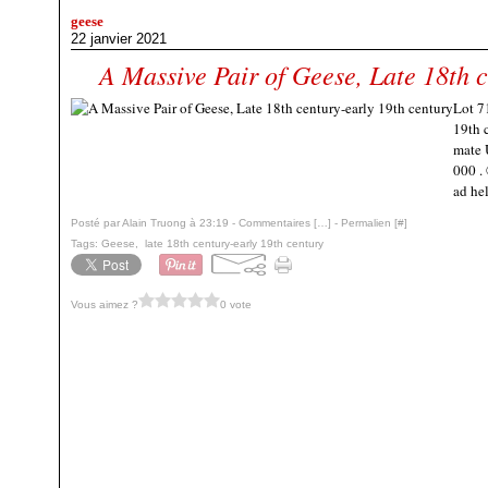
geese
22 janvier 2021
A Massive Pair of Geese, Late 18th 
Lot 7
19th c
mate 
000 .
ad hel
Posté par Alain Truong à 23:19 -
Commentaires [
…
]
- Permalien [
#
]
Tags:
Geese
,
late 18th century-early 19th century
Vous aimez ?
0 vote