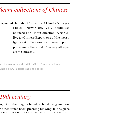
ificant collections of Chinese
The Tibor Collection © Christie's Images
Ltd 2019 NEW YORK, NY .- Christie’s an
nounced The Tibor Collection: A Noble
Eye for Chinese Export, one of the most s
ignificant collections of Chinese Export
porcelain in the world. Covering all aspe
cts of Chinese...
ri
,
Qianlong period (1736-1795)
,
Yongzheng-Early
hunting bowl
,
‘Soldier’ vase and cover
 19th century
tury Both standing on broad, webbed feet glazed ora
e other turned back, preening his wing, talons glaze