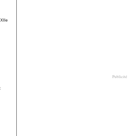
 XIIe
Publicité
t