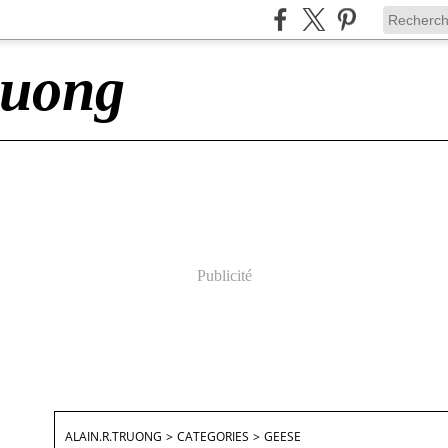
ruong
Publicité
ALAIN.R.TRUONG
>
CATEGORIES
>
GEESE