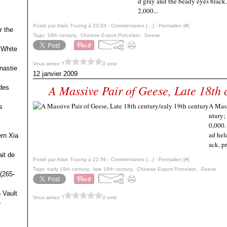
d gray and the beady eyes black.
2,000...
Posté par Alain Truong à 23:03 -
Commentaires [
…
]
- Permalien [
#
]
r the
Tags:
19th century
,
Chinese Export Porcelain
,
Geese
 White
Vous aimez ?
0 vote
nastie
12 janvier 2009
A Massive Pair of Geese, Late 18th 
des
A Mass
s
ntury;
0,000.
ad hel
ern Xia
ack, pr
it de
Posté par Alain Truong à 22:56 -
Commentaires [
…
]
- Permalien [
#
]
Tags:
early 19th century
,
late 18th century
,
Chinese Export Porcelain
,
Geese
(265-
 Vault
Vous aimez ?
0 vote
e