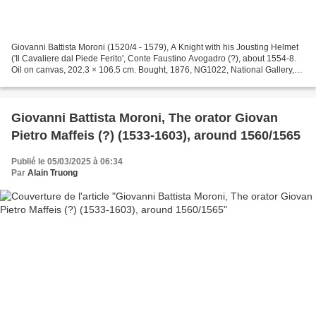
Giovanni Battista Moroni (1520/4 - 1579), A Knight with his Jousting Helmet
('Il Cavaliere dal Piede Ferito', Conte Faustino Avogadro (?), about 1554-8.
Oil on canvas, 202.3 × 106.5 cm. Bought, 1876, NG1022, National Gallery,
London. This portrait was...
Giovanni Battista Moroni, The orator Giovan
Pietro Maffeis (?) (1533-1603), around 1560/1565
Publié le 05/03/2025 à 06:34
Par
Alain Truong