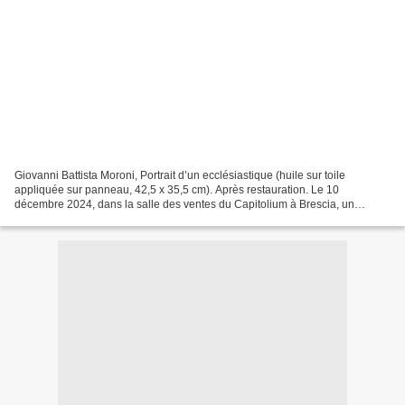
Giovanni Battista Moroni, Portrait d’un ecclésiastique (huile sur toile
appliquée sur panneau, 42,5 x 35,5 cm). Après restauration. Le 10
décembre 2024, dans la salle des ventes du Capitolium à Brescia, un
tableau a été mis aux enchères avec une estimation...