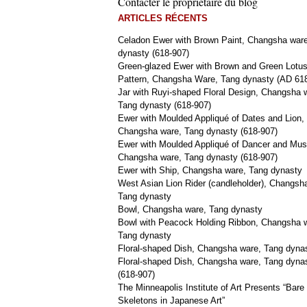
Contacter le propriétaire du blog
ARTICLES RÉCENTS
Celadon Ewer with Brown Paint, Changsha war
dynasty (618-907)
Green-glazed Ewer with Brown and Green Lotu
Pattern, Changsha Ware, Tang dynasty (AD 61
Jar with Ruyi-shaped Floral Design, Changsha 
Tang dynasty (618-907)
Ewer with Moulded Appliqué of Dates and Lion,
Changsha ware, Tang dynasty (618-907)
Ewer with Moulded Appliqué of Dancer and Mus
Changsha ware, Tang dynasty (618-907)
Ewer with Ship, Changsha ware, Tang dynasty
West Asian Lion Rider (candleholder), Changsh
Tang dynasty
Bowl, Changsha ware, Tang dynasty
Bowl with Peacock Holding Ribbon, Changsha 
Tang dynasty
Floral-shaped Dish, Changsha ware, Tang dyna
Floral-shaped Dish, Changsha ware, Tang dyna
(618-907)
The Minneapolis Institute of Art Presents “Bare
Skeletons in Japanese Art”