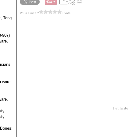
Vous aimez ?
0 vote
e, Tang
s
8-907)
ware,
icians,
a ware,
ware,
Publicité
sty
sty
 Bones: