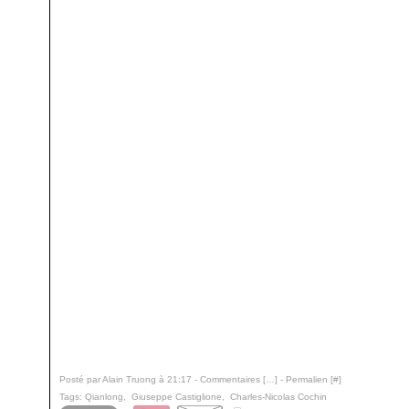
Posté par Alain Truong à 21:17 -
Commentaires [
…
]
- Permalien [
#
]
Tags:
Qianlong
,
Giuseppe Castiglione
,
Charles-Nicolas Cochin