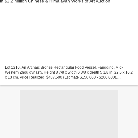
Lot 1216. An Archaic Bronze Rectangular Food Vessel, Fangding, Mid-
Western Zhou dynasty. Height 8 7/8 x width 6 3/8 x depth 5 1/8 in, 22.5 x 16.2
x 13 cm. Price Realized: $487,500 (Estimate $150,000 - $200,000).
CHICAGO, IL .- The sale of an extremely...