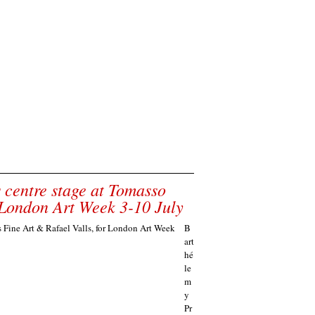
centre stage at Tomasso
B
art
hé
le
m
y
Pr