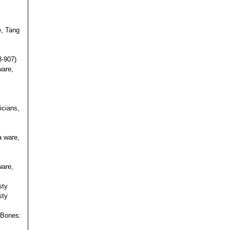
e, Tang
s
8-907)
ware,
icians,
a ware,
ware,
sty
sty
 Bones: