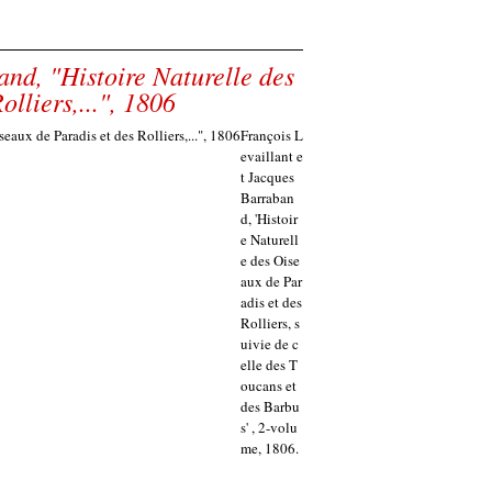
and, "Histoire Naturelle des
lliers,...", 1806
François L
evaillant e
t Jacques
Barraban
d, 'Histoir
e Naturell
e des Oise
aux de Par
adis et des
Rolliers, s
uivie de c
elle des T
oucans et
des Barbu
s' , 2-volu
me, 1806.