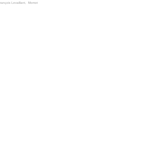
rançois Levaillant
,
Momot