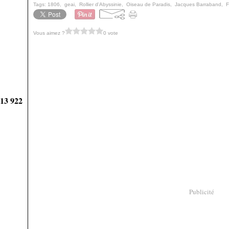
Tags:
1806
,
geai
,
Rollier d'Abyssinie
,
Oiseau de Paradis
,
Jacques Barraband
,
F
Vous aimez ?
0 vote
913 922
Publicité