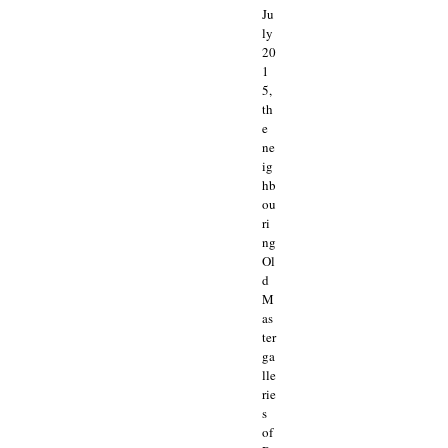
Ju
ly
20
1
5,
th
e
ne
ig
hb
ou
ri
ng
Ol
d
M
as
ter
ga
lle
rie
s
of