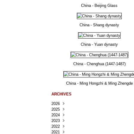
China - Beijing Glass
China - Shang dynasty
China - Yuan dynasty
China - Chenghua (1447-1487)
China - Ming Hongzhi & Ming Zhengde
ARCHIVES
2026
2025
Août
(41)
2024
Juillet
Décembre
(167)
(218)
2023
Juin
Novembre
Décembre
(103)
(124)
(95)
2022
Mai
Octobre
Novembre
Décembre
(100)
(140)
(137)
(150)
2021
Avril
Septembre
Octobre
Novembre
Décembre
(188)
(143)
(132)
(284)
(78)