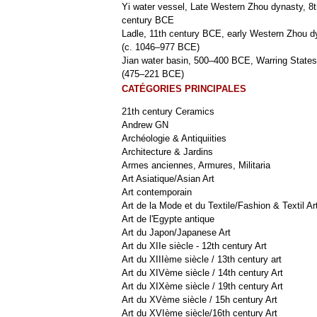
Yi water vessel, Late Western Zhou dynasty, 8t
century BCE
Ladle, 11th century BCE, early Western Zhou d
(c. 1046–977 BCE)
Jian water basin, 500–400 BCE, Warring States
(475–221 BCE)
CATÉGORIES PRINCIPALES
21th century Ceramics
Andrew GN
Archéologie & Antiquiities
Architecture & Jardins
Armes anciennes, Armures, Militaria
Art Asiatique/Asian Art
Art contemporain
Art de la Mode et du Textile/Fashion & Textil Ar
Art de l'Egypte antique
Art du Japon/Japanese Art
Art du XIIe siècle - 12th century Art
Art du XIIIème siècle / 13th century art
Art du XIVème siècle / 14th century Art
Art du XIXème siècle / 19th century Art
Art du XVème siècle / 15h century Art
Art du XVIème siècle/16th century Art