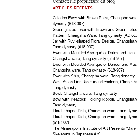
Contacter le propriétaire du blog
ARTICLES RÉCENTS
Celadon Ewer with Brown Paint, Changsha war
dynasty (618-907)
Green-glazed Ewer with Brown and Green Lotu
Pattern, Changsha Ware, Tang dynasty (AD 61
Jar with Ruyi-shaped Floral Design, Changsha 
Tang dynasty (618-907)
Ewer with Moulded Appliqué of Dates and Lion,
Changsha ware, Tang dynasty (618-907)
Ewer with Moulded Appliqué of Dancer and Mus
Changsha ware, Tang dynasty (618-907)
Ewer with Ship, Changsha ware, Tang dynasty
West Asian Lion Rider (candleholder), Changsh
Tang dynasty
Bowl, Changsha ware, Tang dynasty
Bowl with Peacock Holding Ribbon, Changsha 
Tang dynasty
Floral-shaped Dish, Changsha ware, Tang dyna
Floral-shaped Dish, Changsha ware, Tang dyna
(618-907)
The Minneapolis Institute of Art Presents “Bare
Skeletons in Japanese Art”