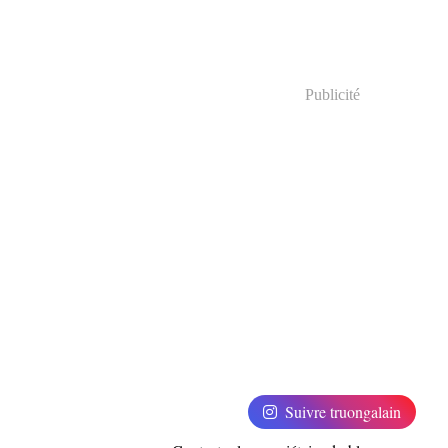
Publicité
Suivre truongalain