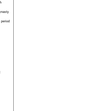
h
ynasty
 period
t