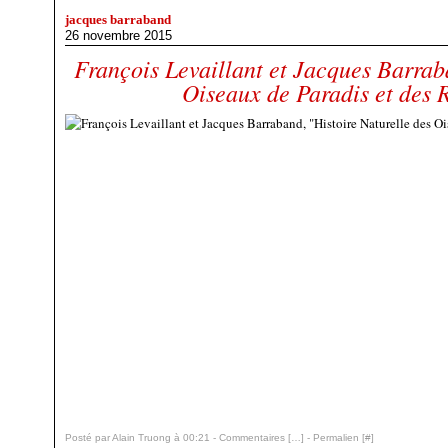
jacques barraband
26 novembre 2015
François Levaillant et Jacques Barrab
Oiseaux de Paradis et des Ro
Posté par Alain Truong à 00:21 -
Commentaires [
…
]
- Permalien [
#
]