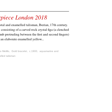
rpiece London 2018
stal and enamelled talisman, Iberian, 17th century.
consisting of a carved rock crystal figa (a clenched
mb protruding between the first and second fingers)
an elaborate enamelled yellow...
o Melillo
,
Gold bracelet
,
c.1900
,
aquamarine and
elled talisman