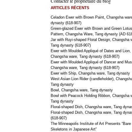
Contacter le propriétaire du blog
ARTICLES RÉCENTS
Celadon Ewer with Brown Paint, Changsha war
dynasty (618-907)
Green-glazed Ewer with Brown and Green Lotu
Pattern, Changsha Ware, Tang dynasty (AD 61
Jar with Ruyi-shaped Floral Design, Changsha 
Tang dynasty (618-907)
Ewer with Moulded Appliqué of Dates and Lion,
Changsha ware, Tang dynasty (618-907)
Ewer with Moulded Appliqué of Dancer and Mus
Changsha ware, Tang dynasty (618-907)
Ewer with Ship, Changsha ware, Tang dynasty
West Asian Lion Rider (candleholder), Changsh
Tang dynasty
Bowl, Changsha ware, Tang dynasty
Bowl with Peacock Holding Ribbon, Changsha 
Tang dynasty
Floral-shaped Dish, Changsha ware, Tang dyna
Floral-shaped Dish, Changsha ware, Tang dyna
(618-907)
The Minneapolis Institute of Art Presents “Bare
Skeletons in Japanese Art”