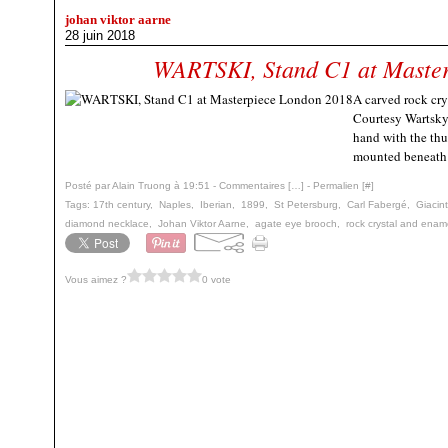
johan viktor aarne
28 juin 2018
WARTSKI, Stand C1 at Maste
A carved rock cry
Courtesy Wartsky 
hand with the thu
mounted beneath 
Posté par Alain Truong à 19:51 -
Commentaires [
…
]
- Permalien [
#
]
Tags:
17th century
,
Naples
,
Iberian
,
1899
,
St Petersburg
,
Carl Fabergé
,
Giacint
diamond necklace
,
Johan Viktor Aarne
,
agate eye brooch
,
rock crystal and enam
Vous aimez ?
0 vote