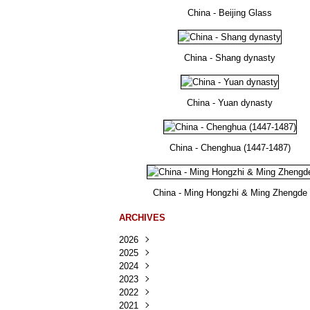
China - Beijing Glass
China - Shang dynasty
China - Yuan dynasty
China - Chenghua (1447-1487)
China - Ming Hongzhi & Ming Zhengde
ARCHIVES
2026
2025
Août
(41)
2024
Juillet
Décembre
(167)
(218)
2023
Juin
Novembre
Décembre
(103)
(124)
(95)
2022
Mai
Octobre
Novembre
Décembre
(100)
(140)
(137)
(150)
2021
Avril
Septembre
Octobre
Novembre
Décembre
(188)
(143)
(132)
(284)
(78)