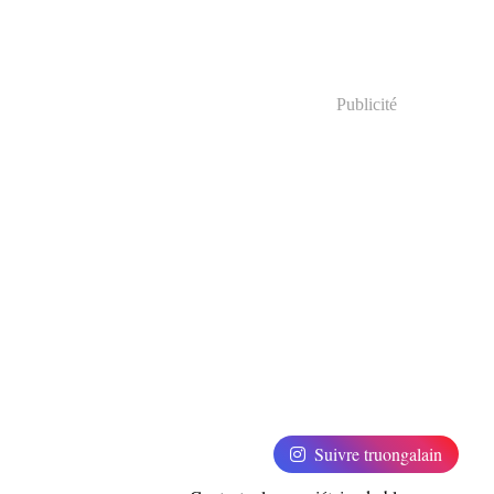
Publicité
Suivre truongalain