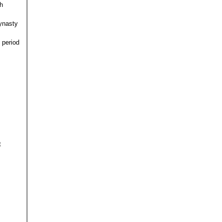
h
ynasty
 period
t