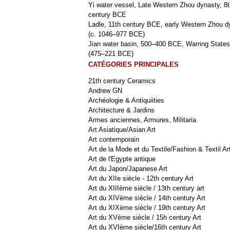
Yi water vessel, Late Western Zhou dynasty, 8t
century BCE
Ladle, 11th century BCE, early Western Zhou d
(c. 1046–977 BCE)
Jian water basin, 500–400 BCE, Warring States
(475–221 BCE)
CATÉGORIES PRINCIPALES
21th century Ceramics
Andrew GN
Archéologie & Antiquiities
Architecture & Jardins
Armes anciennes, Armures, Militaria
Art Asiatique/Asian Art
Art contemporain
Art de la Mode et du Textile/Fashion & Textil Ar
Art de l'Egypte antique
Art du Japon/Japanese Art
Art du XIIe siècle - 12th century Art
Art du XIIIème siècle / 13th century art
Art du XIVème siècle / 14th century Art
Art du XIXème siècle / 19th century Art
Art du XVème siècle / 15h century Art
Art du XVIème siècle/16th century Art