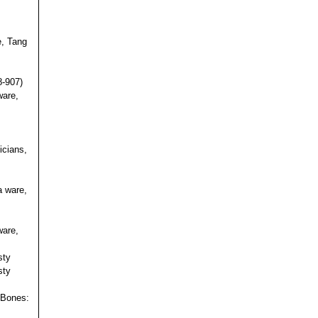
e, Tang
s
8-907)
ware,
icians,
a ware,
ware,
sty
sty
 Bones: