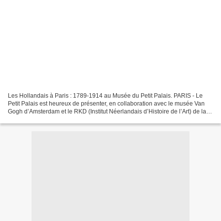
Les Hollandais à Paris : 1789-1914 au Musée du Petit Palais. PARIS - Le
Petit Palais est heureux de présenter, en collaboration avec le musée Van
Gogh d’Amsterdam et le RKD (Institut Néerlandais d’Histoire de l’Art) de la
Haye, la première grande exposition...