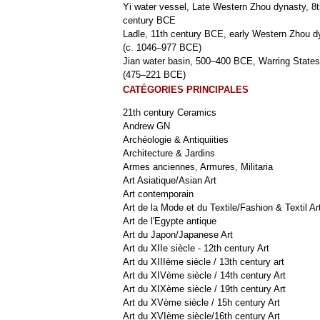
Yi water vessel, Late Western Zhou dynasty, 8t
century BCE
Ladle, 11th century BCE, early Western Zhou d
(c. 1046–977 BCE)
Jian water basin, 500–400 BCE, Warring States
(475–221 BCE)
CATÉGORIES PRINCIPALES
21th century Ceramics
Andrew GN
Archéologie & Antiquiities
Architecture & Jardins
Armes anciennes, Armures, Militaria
Art Asiatique/Asian Art
Art contemporain
Art de la Mode et du Textile/Fashion & Textil Ar
Art de l'Egypte antique
Art du Japon/Japanese Art
Art du XIIe siècle - 12th century Art
Art du XIIIème siècle / 13th century art
Art du XIVème siècle / 14th century Art
Art du XIXème siècle / 19th century Art
Art du XVème siècle / 15h century Art
Art du XVIème siècle/16th century Art