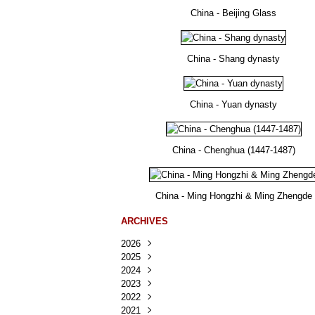
China - Beijing Glass
China - Shang dynasty
China - Yuan dynasty
China - Chenghua (1447-1487)
China - Ming Hongzhi & Ming Zhengde
ARCHIVES
2026
2025
Août
(41)
2024
Juillet
Décembre
(167)
(218)
2023
Juin
Novembre
Décembre
(103)
(124)
(95)
2022
Mai
Octobre
Novembre
Décembre
(100)
(140)
(137)
(150)
2021
Avril
Septembre
Octobre
Novembre
Décembre
(188)
(143)
(132)
(284)
(78)