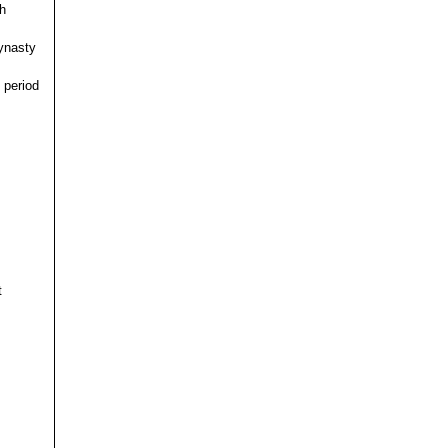
h
ynasty
 period
t