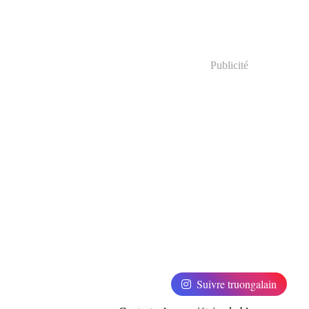
Publicité
Suivre truongalain