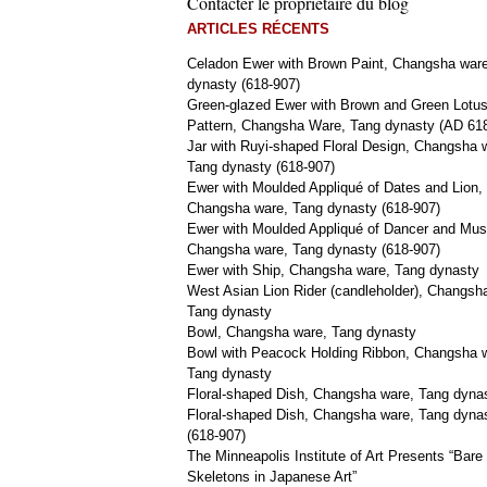
Contacter le propriétaire du blog
ARTICLES RÉCENTS
Celadon Ewer with Brown Paint, Changsha war
dynasty (618-907)
Green-glazed Ewer with Brown and Green Lotu
Pattern, Changsha Ware, Tang dynasty (AD 61
Jar with Ruyi-shaped Floral Design, Changsha 
Tang dynasty (618-907)
Ewer with Moulded Appliqué of Dates and Lion,
Changsha ware, Tang dynasty (618-907)
Ewer with Moulded Appliqué of Dancer and Mus
Changsha ware, Tang dynasty (618-907)
Ewer with Ship, Changsha ware, Tang dynasty
West Asian Lion Rider (candleholder), Changsh
Tang dynasty
Bowl, Changsha ware, Tang dynasty
Bowl with Peacock Holding Ribbon, Changsha 
Tang dynasty
Floral-shaped Dish, Changsha ware, Tang dyna
Floral-shaped Dish, Changsha ware, Tang dyna
(618-907)
The Minneapolis Institute of Art Presents “Bare
Skeletons in Japanese Art”