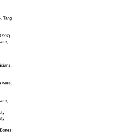
e, Tang
s
8-907)
ware,
icians,
a ware,
ware,
sty
sty
 Bones: