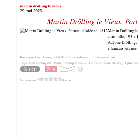
martin drolling le vieux
29 mai 2026
Martin Drölling le Vieux, Por
Martin Drölling l
e sur toile, 193 x
Adéone Drölling, 
e français, est née
Posté par Alain Truong à 06:00 -
Commentaires [
…
]
- Permalien [
#
]
Tags:
19th century Art
,
Martin Drölling le Vieux
,
Louise-Adéone Drölling
,
Éphémér
Vous aimez ?
0 vote