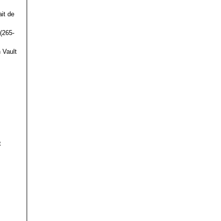
it de
(265-
 Vault
t