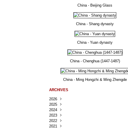
China - Beijing Glass
China - Shang dynasty
China - Yuan dynasty
China - Chenghua (1447-1487)
China - Ming Hongzhi & Ming Zhengde
ARCHIVES
2026
2025
Août
(30)
2024
Juillet
Décembre
(167)
(218)
2023
Juin
Novembre
Décembre
(103)
(124)
(95)
2022
Mai
Octobre
Novembre
Décembre
(100)
(140)
(137)
(150)
2021
Avril
Septembre
Octobre
Novembre
Décembre
(188)
(143)
(132)
(284)
(78)