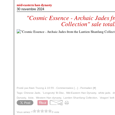
mid-eastern han dynasty
30 novembre 2024
"Cosmic Essence - Archaic Jades f
Collection" sale tot
Posté par Alain Truong à 10:55 -
Commentaires [
…
]
- Permalien [
#
]
Tags:
Chinese Jade
,
'Longevity' Bi Disc
,
Mid-Eastern Han Dynasty
,
white jade
,
d
Dynasty
,
bixie
,
Western Han dynasty
,
Lantien Shanfang Collection
,
'dragon' belt
Vous aimez ?
0 vote