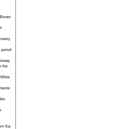
 Bones:
h
ynasty
 period
 Norway
r the
 White
nastie
des
s
ern Xia