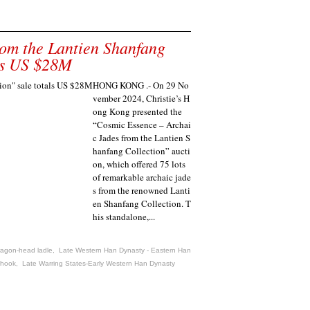
rom the Lantien Shanfang
als US $28M
HONG KONG .- On 29 No
vember 2024, Christie’s H
ong Kong presented the
“Cosmic Essence – Archai
c Jades from the Lantien S
hanfang Collection” aucti
on, which offered 75 lots
of remarkable archaic jade
s from the renowned Lanti
en Shanfang Collection. T
his standalone,...
ragon-head ladle
,
Late Western Han Dynasty - Eastern Han
 hook
,
Late Warring States-Early Western Han Dynasty