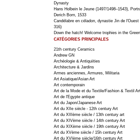
Dynasty
Hans Holbein le Jeune (1497/1498–1543), Portra
Derich Born, 1533
Candélabre en céladon, dynastie Jin de l'Ouest 
316)
Down the hatch! Welcome trophies in the Green
CATÉGORIES PRINCIPALES
21th century Ceramics
Andrew GN
Archéologie & Antiquiities
Architecture & Jardins
Armes anciennes, Armures, Militaria
Art Asiatique/Asian Art
Art contemporain
Art de la Mode et du Textile/Fashion & Textil Ar
Art de l'Egypte antique
Art du Japon/Japanese Art
Art du XIIe siècle - 12th century Art
Art du XIIIème siècle / 13th century art
Art du XIVème siècle / 14th century Art
Art du XIXème siècle / 19th century Art
Art du XVème siècle / 15h century Art
Art du XVIème siècle/16th century Art