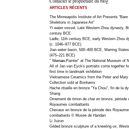
Contacter le propriétaire du blog
ARTICLES RÉCENTS
The Minneapolis Institute of Art Presents “Bare
Skeletons in Japanese Art”
Yi water vessel, Late Western Zhou dynasty, 8t
century BCE
Ladle, 11th century BCE, early Western Zhou d
(c. 1046–977 BCE)
Jian water basin, 500–400 BCE, Warring States
(475–221 BCE)
" W̶o̶m̶a̶n̶ Painter" at The National Museum of
All of Jan van Eyck's portraits come together fo
first time in landmark exhibition
Vietnamese Ceramics from the Peter and Mary
Collection sold at Bonhams
Hache rituelle en bronze "Ya Chou", fin de la dy
Shang
Ornement de timon de char en bronze, période 
Royaumes combattants
Chevaux en bronze de la période des Royaume
combattants © Musée de Handan
Li Juzun
Gilded bronze sculpture of a kneeling ox, West