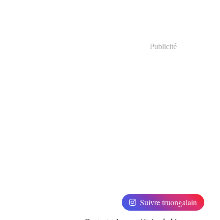
Publicité
Suivre truongalain