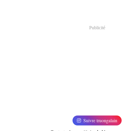
Publicité
Suivre truongalain