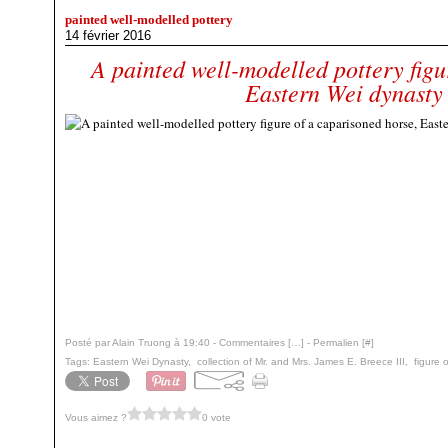
painted well-modelled pottery
14 février 2016
A painted well-modelled pottery figu
Eastern Wei dynasty
Posté par Alain Truong à 19:40 -
Commentaires [
…
]
- Permalien [
#
]
Tags:
Eastern Wei Dynasty
,
collection of Mr. and Mrs. James E. Breece III
,
figure 
Vous aimez ?
0 vote