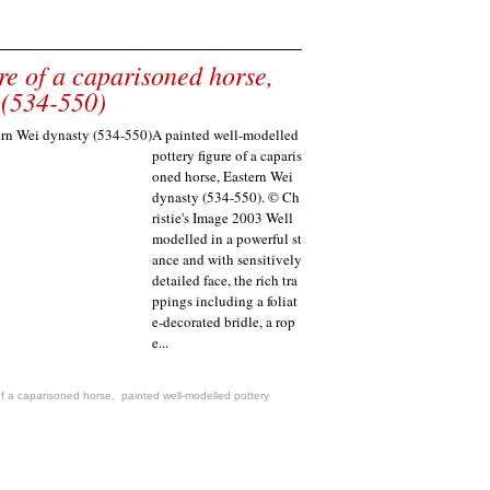
re of a caparisoned horse,
 (534-550)
A painted well-modelled
pottery figure of a caparis
oned horse, Eastern Wei
dynasty (534-550). © Ch
ristie's Image 2003 Well
modelled in a powerful st
ance and with sensitively
detailed face, the rich tra
ppings including a foliat
e-decorated bridle, a rop
e...
of a caparisoned horse
,
painted well-modelled pottery