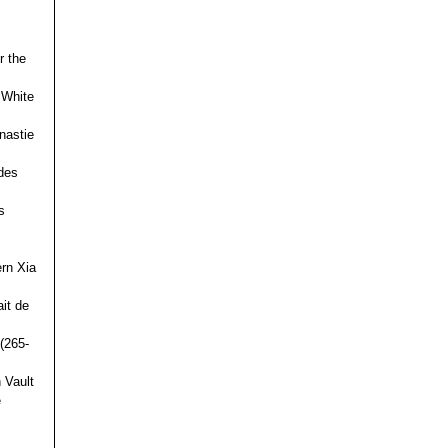
r the
 White
nastie
des
s
ern Xia
it de
(265-
 Vault
e