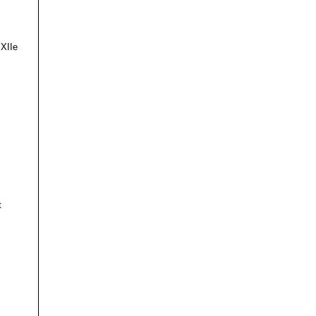
 XIIe
t