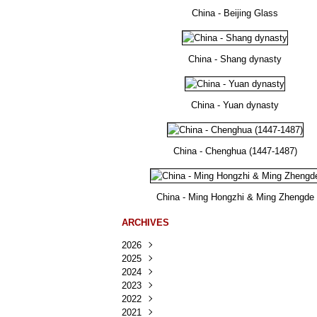
China - Beijing Glass
China - Shang dynasty
China - Yuan dynasty
China - Chenghua (1447-1487)
China - Ming Hongzhi & Ming Zhengde
ARCHIVES
2026
2025
Août
(25)
2024
Juillet
Décembre
(167)
(218)
2023
Juin
Novembre
Décembre
(103)
(124)
(95)
2022
Mai
Octobre
Novembre
Décembre
(100)
(140)
(137)
(150)
2021
Avril
Septembre
Octobre
Novembre
Décembre
(188)
(143)
(132)
(284)
(78)