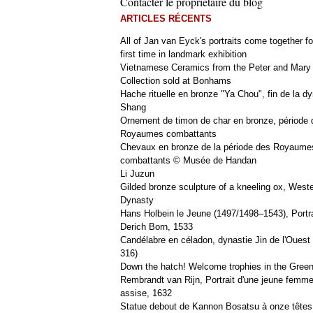
Contacter le propriétaire du blog
ARTICLES RÉCENTS
All of Jan van Eyck's portraits come together fo
first time in landmark exhibition
Vietnamese Ceramics from the Peter and Mary
Collection sold at Bonhams
Hache rituelle en bronze "Ya Chou", fin de la dy
Shang
Ornement de timon de char en bronze, période 
Royaumes combattants
Chevaux en bronze de la période des Royaume
combattants © Musée de Handan
Li Juzun
Gilded bronze sculpture of a kneeling ox, West
Dynasty
Hans Holbein le Jeune (1497/1498–1543), Portra
Derich Born, 1533
Candélabre en céladon, dynastie Jin de l'Ouest 
316)
Down the hatch! Welcome trophies in the Green
Rembrandt van Rijn, Portrait d'une jeune femm
assise, 1632
Statue debout de Kannon Bosatsu à onze têtes