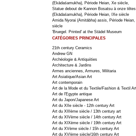
(Ekādaśamukha), Période Heian, Xe siècle,
Statue debout de Kannon Bosatsu à onze têtes
(Ekādaśamukha), Période Heian, IXe siècle
Amida Nyorai (Amitābha) assis, Période Heian,
siècle
'Bruegel. Printed' at the Städel Museum
CATÉGORIES PRINCIPALES
21th century Ceramics
Andrew GN
Archéologie & Antiquiities
Architecture & Jardins
Armes anciennes, Armures, Militaria
Art Asiatique/Asian Art
Art contemporain
Art de la Mode et du Textile/Fashion & Textil Ar
Art de l'Egypte antique
Art du Japon/Japanese Art
Art du XIIe siècle - 12th century Art
Art du XIIIème siècle / 13th century art
Art du XIVème siècle / 14th century Art
Art du XIXème siècle / 19th century Art
Art du XVème siècle / 15h century Art
Art du XVIème siècle/16th century Art