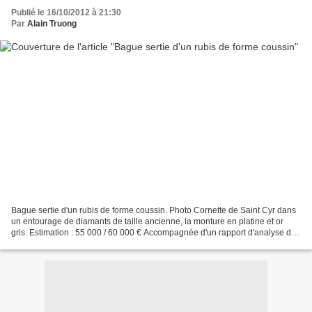
Publié le 16/10/2012 à 21:30
Par
Alain Truong
Bague sertie d'un rubis de forme coussin. Photo Cornette de Saint Cyr dans
un entourage de diamants de taille ancienne, la monture en platine et or
gris. Estimation : 55 000 / 60 000 € Accompagnée d'un rapport d'analyse du
L.F.G. n°201332 du 19.09.2012...