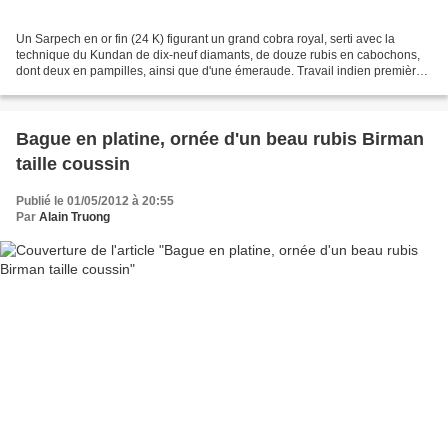
Un Sarpech en or fin (24 K) figurant un grand cobra royal, serti avec la
technique du Kundan de dix-neuf diamants, de douze rubis en cabochons,
dont deux en pampilles, ainsi que d'une émeraude. Travail indien première
moitié du XIXème pour le motif de...
Bague en platine, ornée d'un beau rubis Birman
taille coussin
Publié le 01/05/2012 à 20:55
Par
Alain Truong