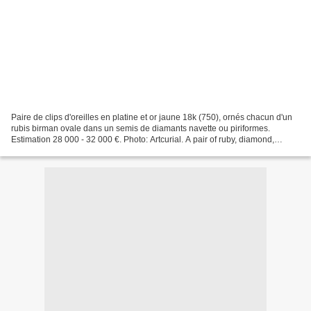
Paire de clips d'oreilles en platine et or jaune 18k (750), ornés chacun d'un
rubis birman ovale dans un semis de diamants navette ou piriformes.
Estimation 28 000 - 32 000 €. Photo: Artcurial. A pair of ruby, diamond,
platinum and 18k yellow gold ear...