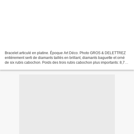
Bracelet articulé en platine. Époque Art Déco. Photo GROS & DELETTREZ
entièrement serti de diamants taillés en brillant, diamants baguette et orné
de six rubis cabochon. Poids des trois rubis cabochon plus importants: 8,70
carats, 11,65 carats et 10,25...