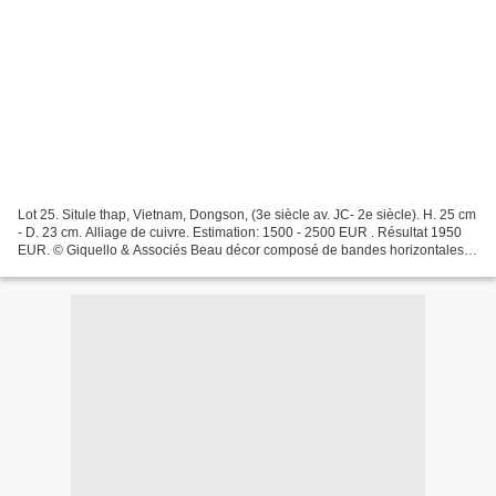
Lot 25. Situle thap, Vietnam, Dongson, (3e siècle av. JC- 2e siècle). H. 25 cm
- D. 23 cm. Alliage de cuivre. Estimation: 1500 - 2500 EUR . Résultat 1950
EUR. © Giquello & Associés Beau décor composé de bandes horizontales
alternées de motifs hachurés...