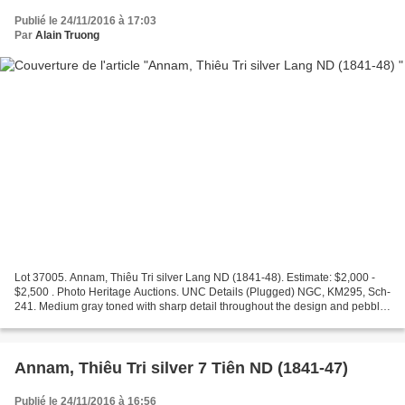
Publié le 24/11/2016 à 17:03
Par
Alain Truong
Lot 37005. Annam, Thiêu Tri silver Lang ND (1841-48). Estimate: $2,000 -
$2,500 . Photo Heritage Auctions. UNC Details (Plugged) NGC, KM295, Sch-
241. Medium gray toned with sharp detail throughout the design and pebbly-
textured fields that suggest striking...
Annam, Thiêu Tri silver 7 Tiên ND (1841-47)
Publié le 24/11/2016 à 16:56