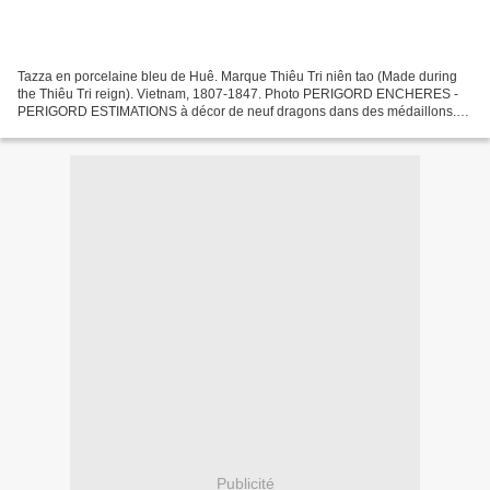
Tazza en porcelaine bleu de Huê. Marque Thiêu Tri niên tao (Made during
the Thiêu Tri reign). Vietnam, 1807-1847. Photo PERIGORD ENCHERES -
PERIGORD ESTIMATIONS à décor de neuf dragons dans des médaillons.
.Diam:20,5cm. Experts: Cabinet MMme ANSAS , DELANNE...
Publicité