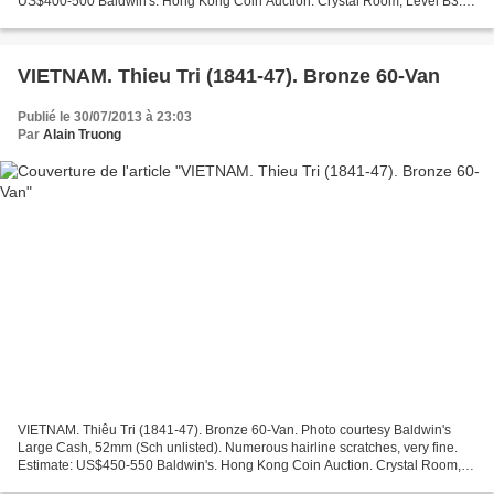
US$400-500 Baldwin's. Hong Kong Coin Auction. Crystal Room, Level B3.
Holiday Inn Golden Mile,50, Nathan Road,...
VIETNAM. Thieu Tri (1841-47). Bronze 60-Van
Publié le 30/07/2013 à 23:03
Par
Alain Truong
VIETNAM. Thiêu Tri (1841-47). Bronze 60-Van. Photo courtesy Baldwin's
Large Cash, 52mm (Sch unlisted). Numerous hairline scratches, very fine.
Estimate: US$450-550 Baldwin's. Hong Kong Coin Auction. Crystal Room,
Level B3. Holiday Inn Golden Mile,50,...