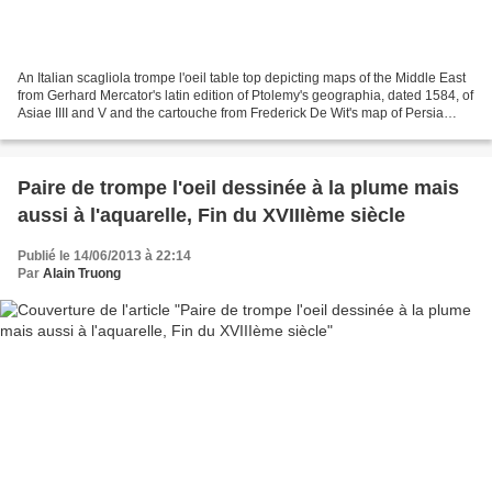
An Italian scagliola trompe l'oeil table top depicting maps of the Middle East
from Gerhard Mercator's latin edition of Ptolemy's geographia, dated 1584, of
Asiae IIII and V and the cartouche from Frederick De Wit's map of Persia
(circa 1660), possibly...
Paire de trompe l'oeil dessinée à la plume mais
aussi à l'aquarelle, Fin du XVIIIème siècle
Publié le 14/06/2013 à 22:14
Par
Alain Truong