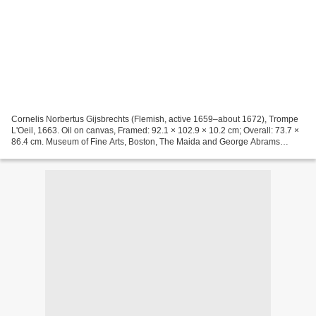
Cornelis Norbertus Gijsbrechts (Flemish, active 1659–about 1672), Trompe
L'Oeil, 1663. Oil on canvas, Framed: 92.1 × 102.9 × 10.2 cm; Overall: 73.7 ×
86.4 cm. Museum of Fine Arts, Boston, The Maida and George Abrams
Collection—Museum acquisition with...