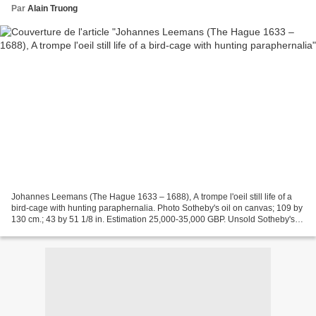
Par
Alain Truong
Johannes Leemans (The Hague 1633 – 1688), A trompe l'oeil still life of a
bird-cage with hunting paraphernalia. Photo Sotheby's oil on canvas; 109 by
130 cm.; 43 by 51 1/8 in. Estimation 25,000-35,000 GBP. Unsold Sotheby's.
Old Master & British Paintings...