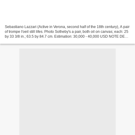
Sebastiano Lazzari (Active in Verona, second half of the 18th century), A pair
of trompe l'oeil still lifes. Photo Sotheby's a pair, both oil on canvas; each: 25
by 33 3/8 in.; 63.5 by 84.7 cm. Estimation: 30,000 - 40,000 USD NOTE DE
CATALOGUE Active...