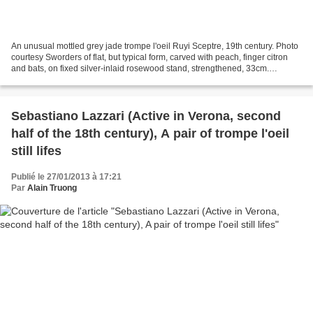
An unusual mottled grey jade trompe l'oeil Ruyi Sceptre, 19th century. Photo
courtesy Sworders of flat, but typical form, carved with peach, finger citron
and bats, on fixed silver-inlaid rosewood stand, strengthened, 33cm.
Estimated Price: £1000 - 1500...
Sebastiano Lazzari (Active in Verona, second
half of the 18th century), A pair of trompe l'oeil
still lifes
Publié le 27/01/2013 à 17:21
Par
Alain Truong