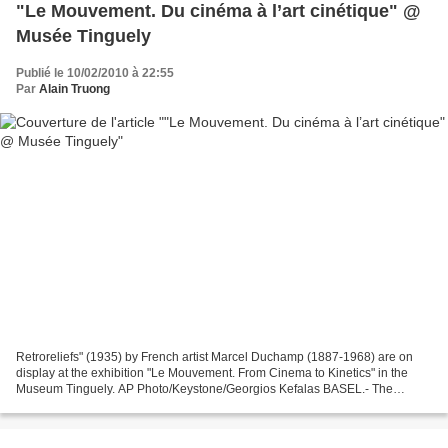
"Le Mouvement. Du cinéma à l’art cinétique" @
Musée Tinguely
Publié le 10/02/2010 à 22:55
Par
Alain Truong
Retroreliefs" (1935) by French artist Marcel Duchamp (1887-1968) are on
display at the exhibition "Le Mouvement. From Cinema to Kinetics" in the
Museum Tinguely. AP Photo/Keystone/Georgios Kefalas BASEL.- The
legendary "Le Mouvement" exhibition was held...