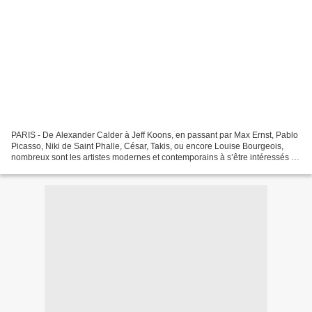
PARIS - De Alexander Calder à Jeff Koons, en passant par Max Ernst, Pablo
Picasso, Niki de Saint Phalle, César, Takis, ou encore Louise Bourgeois,
nombreux sont les artistes modernes et contemporains à s’être intéressés de
près au bijou. Diane Venet,...