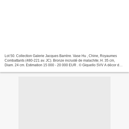
Lot 50. Collection Galerie Jacques Barrère. Vase Hu , Chine, Royaumes
Combattants (480-221 av. JC). Bronze incrusté de malachite; H. 35 cm,
Diam. 24 cm. Estimation 15 000 - 20 000 EUR . © Giquello SVV A décor de
motifs géométriques d'enroulements et losanges,...