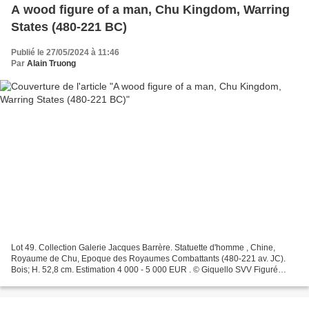
A wood figure of a man, Chu Kingdom, Warring
States (480-221 BC)
Publié le 27/05/2024 à 11:46
Par
Alain Truong
Lot 49. Collection Galerie Jacques Barrère. Statuette d'homme , Chine,
Royaume de Chu, Epoque des Royaumes Combattants (480-221 av. JC).
Bois; H. 52,8 cm. Estimation 4 000 - 5 000 EUR . © Giquello SVV Figuré
debout, les traits du visage esquissés, le...