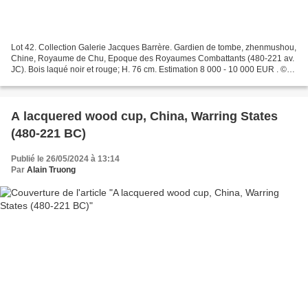
Lot 42. Collection Galerie Jacques Barrère. Gardien de tombe, zhenmushou,
Chine, Royaume de Chu, Epoque des Royaumes Combattants (480-221 av.
JC). Bois laqué noir et rouge; H. 76 cm. Estimation 8 000 - 10 000 EUR . ©
Giquello SVV Sur un socle carré repose...
A lacquered wood cup, China, Warring States
(480-221 BC)
Publié le 26/05/2024 à 13:14
Par
Alain Truong