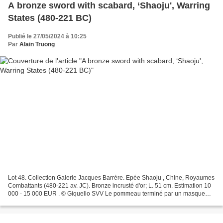
A bronze sword with scabard, ‘Shaoju', Warring
States (480-221 BC)
Publié le 27/05/2024 à 10:25
Par
Alain Truong
Lot 48. Collection Galerie Jacques Barrère. Epée Shaoju , Chine, Royaumes
Combattants (480-221 av. JC). Bronze incrusté d'or; L. 51 cm. Estimation 10
000 - 15 000 EUR . © Giquello SVV Le pommeau terminé par un masque
taotie, la lame incrustée de croisillons...