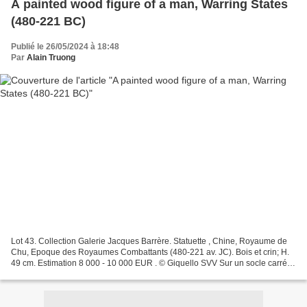
A painted wood figure of a man, Warring States
(480-221 BC)
Publié le 26/05/2024 à 18:48
Par
Alain Truong
Lot 43. Collection Galerie Jacques Barrère. Statuette , Chine, Royaume de
Chu, Epoque des Royaumes Combattants (480-221 av. JC). Bois et crin; H.
49 cm. Estimation 8 000 - 10 000 EUR . © Giquello SVV Sur un socle carré
repose ce gardien à la tête d'apparence...