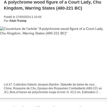
A polychrome wood figure of a Court Lady, Chu
Kingdom, Warring States (480-221 BC)
Publié le 27/05/2024 à 10:05
Par
Alain Truong
Lot 47. Collection Galerie Jacques Barrère. Statuette de dame de cour ,
Chine, Royaume de Chu, Epoque des Royaumes Combattants (480-221 av.
JC). Bois et traces de polychromie rouge et noir; H. 43,3 cm. Estimation 2
000 - 3 000 EUR . © Giquello SVV Debout,...