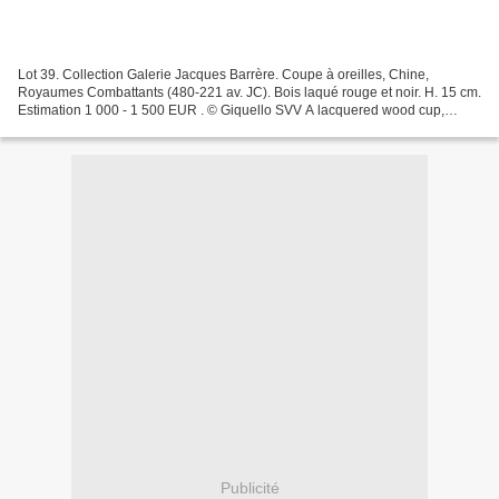
Lot 39. Collection Galerie Jacques Barrère. Coupe à oreilles, Chine,
Royaumes Combattants (480-221 av. JC). Bois laqué rouge et noir. H. 15 cm.
Estimation 1 000 - 1 500 EUR . © Giquello SVV A lacquered wood cup,
China, Warring States (480-221 BC). Provenance...
Publicité