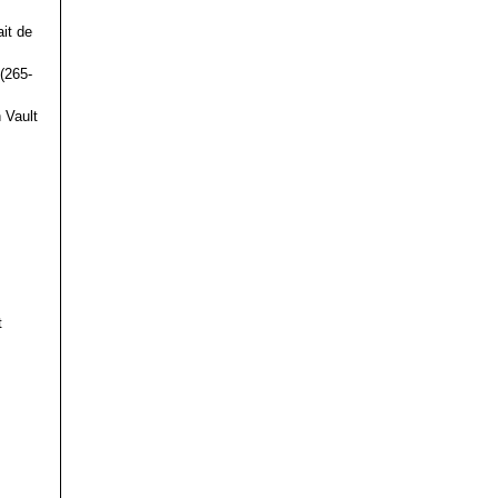
it de
(265-
 Vault
t