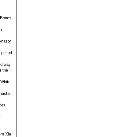
 Bones:
h
ynasty
 period
 Norway
r the
 White
nastie
des
s
ern Xia