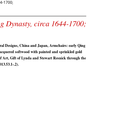
4-1700;
ng Dynasty, circa 1644-1700;
ral Designs, China and Japan, Armchairs: early Qing
Lacquered softwood with painted and sprinkled gold
f Art, Gift of Lynda and Stewart Resnick through the
13.53.1-.2).