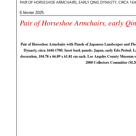
PAIR OF HORSESHOE ARMCHAIRS, EARLY QING DYNASTY, CIRCA 164
6 février 2025
Pair of Horseshoe Armchairs, early Qi
Pair of Horseshoe Armchairs with Panels of Japanese Landscapes and Flo
Dynasty, circa 1644-1700; Inset back panels: Japan, early Edo Period. 
decoration, 104.78 x 66.89 x 61.81 cm each. Los Angeles County Museum o
2000 Collectors Committee (M.20