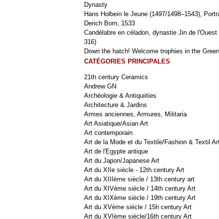
Dynasty
Hans Holbein le Jeune (1497/1498–1543), Portra
Derich Born, 1533
Candélabre en céladon, dynastie Jin de l'Ouest 
316)
Down the hatch! Welcome trophies in the Green
CATÉGORIES PRINCIPALES
21th century Ceramics
Andrew GN
Archéologie & Antiquiities
Architecture & Jardins
Armes anciennes, Armures, Militaria
Art Asiatique/Asian Art
Art contemporain
Art de la Mode et du Textile/Fashion & Textil Ar
Art de l'Egypte antique
Art du Japon/Japanese Art
Art du XIIe siècle - 12th century Art
Art du XIIIème siècle / 13th century art
Art du XIVème siècle / 14th century Art
Art du XIXème siècle / 19th century Art
Art du XVème siècle / 15h century Art
Art du XVIème siècle/16th century Art