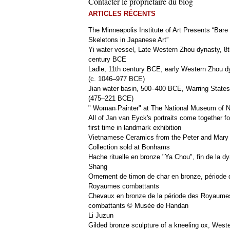
Contacter le propriétaire du blog
ARTICLES RÉCENTS
The Minneapolis Institute of Art Presents “Bare
Skeletons in Japanese Art”
Yi water vessel, Late Western Zhou dynasty, 8t
century BCE
Ladle, 11th century BCE, early Western Zhou d
(c. 1046–977 BCE)
Jian water basin, 500–400 BCE, Warring States
(475–221 BCE)
" W̶o̶m̶a̶n̶ Painter" at The National Museum of
All of Jan van Eyck's portraits come together fo
first time in landmark exhibition
Vietnamese Ceramics from the Peter and Mary
Collection sold at Bonhams
Hache rituelle en bronze "Ya Chou", fin de la dy
Shang
Ornement de timon de char en bronze, période 
Royaumes combattants
Chevaux en bronze de la période des Royaume
combattants © Musée de Handan
Li Juzun
Gilded bronze sculpture of a kneeling ox, West