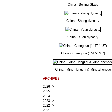
China - Beijing Glass
China - Shang dynasty
China - Yuan dynasty
China - Chenghua (1447-1487)
China - Ming Hongzhi & Ming Zhengde
ARCHIVES
2026
2025
Août
(30)
2024
Juillet
Décembre
(167)
(218)
2023
Juin
Novembre
Décembre
(103)
(124)
(95)
2022
Mai
Octobre
Novembre
Décembre
(100)
(140)
(137)
(150)
2021
Avril
Septembre
Octobre
Novembre
Décembre
(188)
(143)
(132)
(284)
(78)