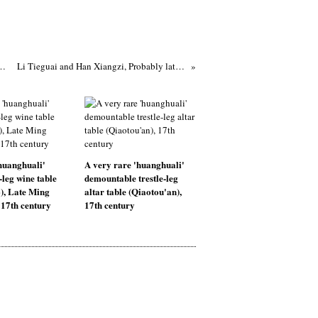
hrysanthemum-Shaped Lacquer, Qianlong mark and period, dated 1774
Li Tieguai and Han Xiangzi, Probably late Qing dynasty, about 1800-1911
huanghuali'
A very rare 'huanghuali'
-leg wine table
demountable trestle-leg
), Late Ming
altar table (Qiaotou'an),
 17th century
17th century