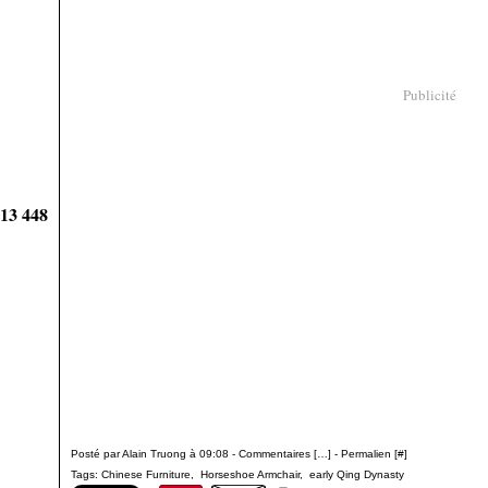
Publicité
913 448
Posté par Alain Truong à 09:08 -
Commentaires [
…
]
- Permalien [
#
]
Tags:
Chinese Furniture
,
Horseshoe Armchair
,
early Qing Dynasty