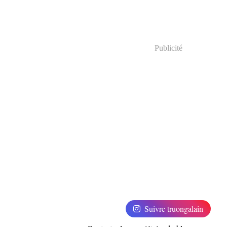
Publicité
Suivre truongalain