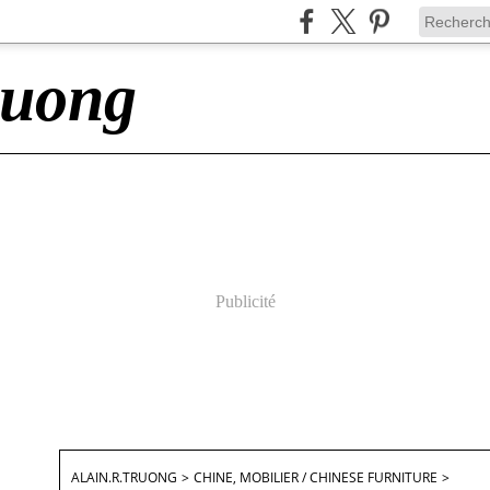
ruong
Publicité
ALAIN.R.TRUONG
>
CHINE, MOBILIER / CHINESE FURNITURE
>