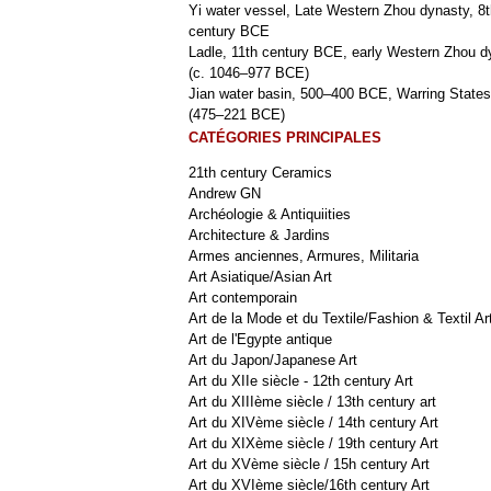
Yi water vessel, Late Western Zhou dynasty, 8t
century BCE
Ladle, 11th century BCE, early Western Zhou d
(c. 1046–977 BCE)
Jian water basin, 500–400 BCE, Warring States
(475–221 BCE)
CATÉGORIES PRINCIPALES
21th century Ceramics
Andrew GN
Archéologie & Antiquiities
Architecture & Jardins
Armes anciennes, Armures, Militaria
Art Asiatique/Asian Art
Art contemporain
Art de la Mode et du Textile/Fashion & Textil Ar
Art de l'Egypte antique
Art du Japon/Japanese Art
Art du XIIe siècle - 12th century Art
Art du XIIIème siècle / 13th century art
Art du XIVème siècle / 14th century Art
Art du XIXème siècle / 19th century Art
Art du XVème siècle / 15h century Art
Art du XVIème siècle/16th century Art