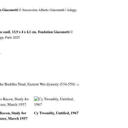
n Giacometti
© Succession Alberto Giacometti / Adagp,
au canif
,
13,9 x 4 x 4,1 cm
. Fondation Giacometti
©
gp, Paris 2025
r
he Buddha Triad, Eastern Wei dynasty (534-550)
Bacon, Study for
Cy Twombly, Untitled, 1967
zee, March 1957