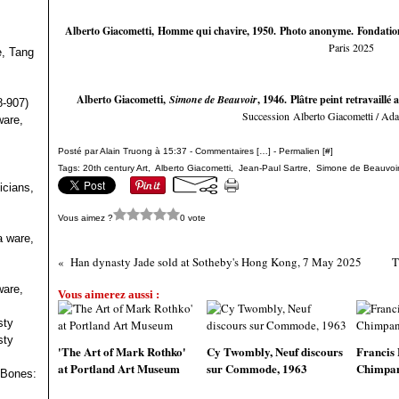
Alberto Giacometti, Homme qui chavire, 1950. Photo anonyme. Fondatio
Paris 2025
e, Tang
s
Alberto Giacometti,
Simone de Beauvoir
, 1946.
Plâtre peint retravaillé 
8-907)
Succession Alberto Giacometti / Ada
ware,
Posté par Alain Truong à 15:37 -
Commentaires [
…
]
- Permalien [
#
]
Tags:
20th century Art
,
Alberto Giacometti
,
Jean-Paul Sartre
,
Simone de Beauvoi
icians,
Vous aimez ?
0 vote
a ware,
Han dynasty Jade sold at Sotheby's Hong Kong, 7 May 2025
T
ware,
Vous aimerez aussi :
sty
sty
'The Art of Mark Rothko'
Cy Twombly, Neuf discours
Francis 
at Portland Art Museum
sur Commode, 1963
Chimpan
 Bones: