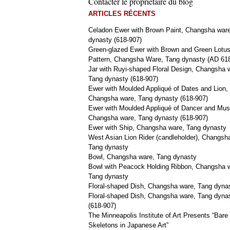
Contacter le propriétaire du blog
ARTICLES RÉCENTS
Celadon Ewer with Brown Paint, Changsha war
dynasty (618-907)
Green-glazed Ewer with Brown and Green Lotu
Pattern, Changsha Ware, Tang dynasty (AD 61
Jar with Ruyi-shaped Floral Design, Changsha 
Tang dynasty (618-907)
Ewer with Moulded Appliqué of Dates and Lion,
Changsha ware, Tang dynasty (618-907)
Ewer with Moulded Appliqué of Dancer and Mus
Changsha ware, Tang dynasty (618-907)
Ewer with Ship, Changsha ware, Tang dynasty
West Asian Lion Rider (candleholder), Changsh
Tang dynasty
Bowl, Changsha ware, Tang dynasty
Bowl with Peacock Holding Ribbon, Changsha 
Tang dynasty
Floral-shaped Dish, Changsha ware, Tang dyna
Floral-shaped Dish, Changsha ware, Tang dyna
(618-907)
The Minneapolis Institute of Art Presents “Bare
Skeletons in Japanese Art”