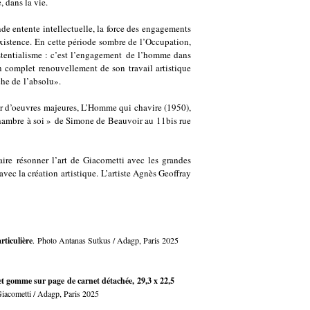
, dans la vie.
de entente intellectuelle, la force des engagements
existence. En cette période sombre de l’Occupation,
xistentialisme : c’est l’engagement de l’homme dans
n complet renouvellement de son travail artistique
che de l’absolu».
tour d’oeuvres majeures, L’Homme qui chavire (1950),
Chambre à soi » de Simone de Beauvoir au 11bis rue
aire résonner l’art de Giacometti avec les grandes
vec la création artistique. L’artiste Agnès Geoffray
rticulière
. Photo Antanas Sutkus / Adagp, Paris 2025
et gomme sur page de carnet détachée, 29,3 x 22,5
acometti / Adagp, Paris 2025