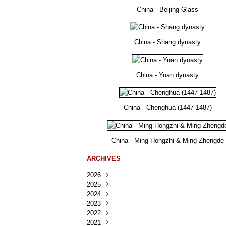
China - Beijing Glass
China - Shang dynasty
China - Yuan dynasty
China - Chenghua (1447-1487)
China - Ming Hongzhi & Ming Zhengde
ARCHIVES
2026
2025
Août
(41)
2024
Juillet
Décembre
(167)
(218)
2023
Juin
Novembre
Décembre
(103)
(124)
(95)
2022
Mai
Octobre
Novembre
Décembre
(100)
(140)
(137)
(150)
2021
Avril
Septembre
Octobre
Novembre
Décembre
(188)
(143)
(132)
(284)
(78)