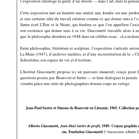
l’exposition interroge la quête d’un absolu — dans l’art, dans la pensée
Cette exposition met en lumière une amitié rare, fondée sur une profon
et une certaine idée du travail créateur comme ce qui donne sens à l’
Sartre écrit L’Être et le Néant, qui fondera ce que l’on appellera l’e
son existence qui donne sens à sa vie. Giacometti travaille alors à u
que le philosophe abordera en 1948 dans un célèbre essai : «La recher
Entre philosophie, littérature et sculpture, l’exposition s’articule au
La Main (1947), d’archives inédites, et d’une reconstitution de la « 
Schoelcher, son espace de vie et d’écriture.
L’Institut Giacometti propose ici un parcours immersif, conçu pour f
questions posées par Beauvoir et Sartre — et faire dialoguer la pensée a
viendra grâce une série de photographies donner corps au vertige.
Jean-Paul Sartre et Simone de Beauvoir en Lituanie, 1965. Collection pa
Alberto Giacometti,
Jean-Paul Sartre de profil
, 1949. Crayon graphite 
cm. Fondation Giacometti
© Succession Alberto Gi