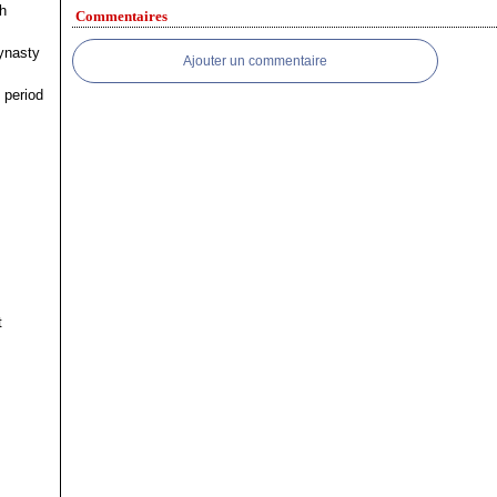
h
Commentaires
ynasty
Ajouter un commentaire
 period
t