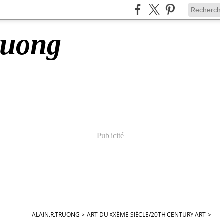
ruong
Publicité
ALAIN.R.TRUONG
>
ART DU XXÈME SIÈCLE/20TH CENTURY ART
>