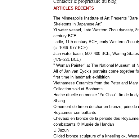
Contacter le propriétaire du blog
ARTICLES RÉCENTS
The Minneapolis Institute of Art Presents “Bare
Skeletons in Japanese Art”
Yi water vessel, Late Western Zhou dynasty, 8t
century BCE
Ladle, 11th century BCE, early Western Zhou d
(c. 1046–977 BCE)
Jian water basin, 500–400 BCE, Warring States
(475–221 BCE)
" W̶o̶m̶a̶n̶ Painter" at The National Museum of
All of Jan van Eyck's portraits come together fo
first time in landmark exhibition
Vietnamese Ceramics from the Peter and Mary
Collection sold at Bonhams
Hache rituelle en bronze "Ya Chou", fin de la dy
Shang
Ornement de timon de char en bronze, période 
Royaumes combattants
Chevaux en bronze de la période des Royaume
combattants © Musée de Handan
Li Juzun
Gilded bronze sculpture of a kneeling ox, West