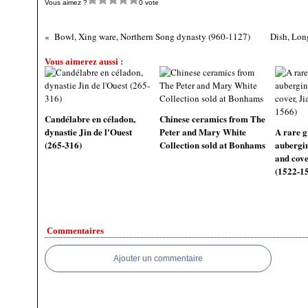
Vous aimez ?
0 vote
Bowl, Xing ware, Northern Song dynasty (960-1127)
Dish, Lon
Vous aimerez aussi :
Candélabre en céladon,
Chinese ceramics from The
dynastie Jin de l'Ouest
Peter and Mary White
A rare g
(265-316)
Collection sold at Bonhams
aubergin
and cove
(1522-1
Commentaires
Ajouter un commentaire