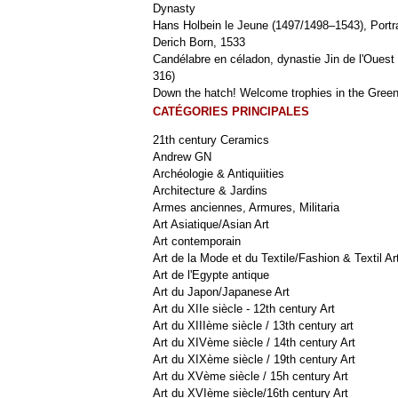
Dynasty
Hans Holbein le Jeune (1497/1498–1543), Portra
Derich Born, 1533
Candélabre en céladon, dynastie Jin de l'Ouest 
316)
Down the hatch! Welcome trophies in the Green
CATÉGORIES PRINCIPALES
21th century Ceramics
Andrew GN
Archéologie & Antiquiities
Architecture & Jardins
Armes anciennes, Armures, Militaria
Art Asiatique/Asian Art
Art contemporain
Art de la Mode et du Textile/Fashion & Textil Ar
Art de l'Egypte antique
Art du Japon/Japanese Art
Art du XIIe siècle - 12th century Art
Art du XIIIème siècle / 13th century art
Art du XIVème siècle / 14th century Art
Art du XIXème siècle / 19th century Art
Art du XVème siècle / 15h century Art
Art du XVIème siècle/16th century Art