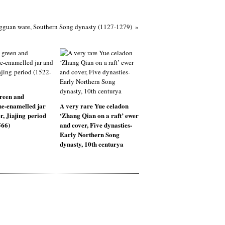
gguan ware, Southern Song dynasty (1127-1279)
reen and
e-enamelled jar
A very rare Yue celadon
r, Jiajing period
‘Zhang Qian on a raft’ ewer
566)
and cover, Five dynasties-
Early Northern Song
dynasty, 10th centurya