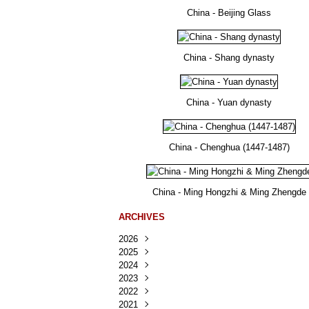
China - Beijing Glass
China - Shang dynasty
China - Yuan dynasty
China - Chenghua (1447-1487)
China - Ming Hongzhi & Ming Zhengde
ARCHIVES
2026
2025
Août
(30)
2024
Juillet
Décembre
(167)
(218)
2023
Juin
Novembre
Décembre
(103)
(124)
(95)
2022
Mai
Octobre
Novembre
Décembre
(100)
(140)
(137)
(150)
2021
Avril
Septembre
Octobre
Novembre
Décembre
(188)
(143)
(132)
(284)
(78)