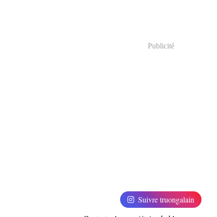
Publicité
Suivre truongalain