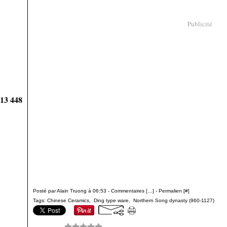
Publicité
913 448
Posté par Alain Truong à 06:53 -
Commentaires [
…
]
- Permalien [
#
]
Tags:
Chinese Ceramics
,
Ding type ware
,
Northern Song dynasty (960-1127)