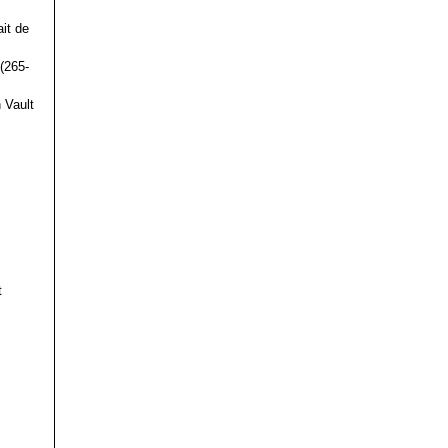
it de
(265-
 Vault
t