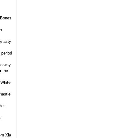
 Bones:
h
ynasty
 period
 Norway
r the
 White
nastie
des
s
ern Xia