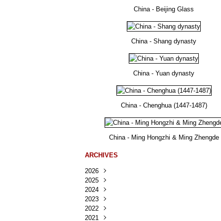
China - Beijing Glass
China - Shang dynasty
China - Yuan dynasty
China - Chenghua (1447-1487)
China - Ming Hongzhi & Ming Zhengde
ARCHIVES
2026
2025
Août
(25)
2024
Juillet
Décembre
(167)
(218)
2023
Juin
Novembre
Décembre
(103)
(124)
(95)
2022
Mai
Octobre
Novembre
Décembre
(100)
(140)
(137)
(150)
2021
Avril
Septembre
Octobre
Novembre
Décembre
(188)
(143)
(132)
(284)
(78)