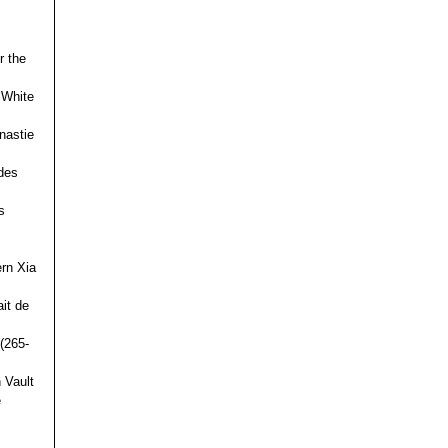
r the
 White
nastie
des
s
ern Xia
it de
(265-
 Vault
e