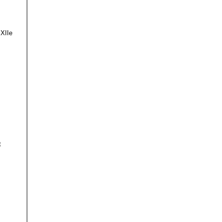
 XIIe
t