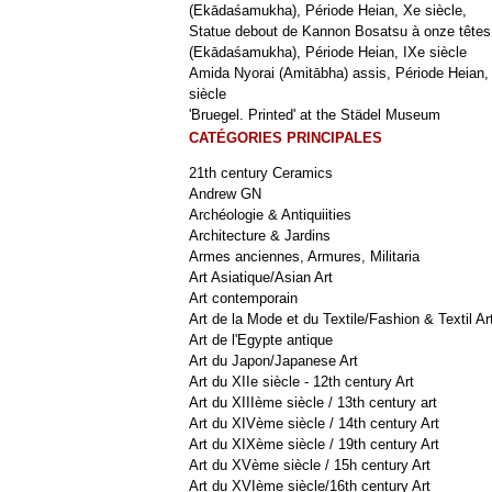
(Ekādaśamukha), Période Heian, Xe siècle,
Statue debout de Kannon Bosatsu à onze têtes
(Ekādaśamukha), Période Heian, IXe siècle
Amida Nyorai (Amitābha) assis, Période Heian,
siècle
'Bruegel. Printed' at the Städel Museum
CATÉGORIES PRINCIPALES
21th century Ceramics
Andrew GN
Archéologie & Antiquiities
Architecture & Jardins
Armes anciennes, Armures, Militaria
Art Asiatique/Asian Art
Art contemporain
Art de la Mode et du Textile/Fashion & Textil Ar
Art de l'Egypte antique
Art du Japon/Japanese Art
Art du XIIe siècle - 12th century Art
Art du XIIIème siècle / 13th century art
Art du XIVème siècle / 14th century Art
Art du XIXème siècle / 19th century Art
Art du XVème siècle / 15h century Art
Art du XVIème siècle/16th century Art