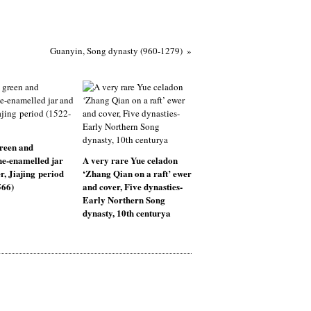
Guanyin, Song dynasty (960-1279)
reen and
e-enamelled jar
A very rare Yue celadon
r, Jiajing period
‘Zhang Qian on a raft’ ewer
566)
and cover, Five dynasties-
Early Northern Song
dynasty, 10th centurya