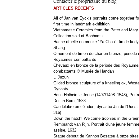
Contacter le propriétaire du blog
ARTICLES RÉCENTS
All of Jan van Eyck's portraits come together fo
first time in landmark exhibition
Vietnamese Ceramics from the Peter and Mary
Collection sold at Bonhams
Hache rituelle en bronze "Ya Chou", fin de la dy
Shang
Ornement de timon de char en bronze, période 
Royaumes combattants
Chevaux en bronze de la période des Royaume
combattants © Musée de Handan
Li Juzun
Gilded bronze sculpture of a kneeling ox, West
Dynasty
Hans Holbein le Jeune (1497/1498–1543), Portra
Derich Born, 1533
Candélabre en céladon, dynastie Jin de l'Ouest 
316)
Down the hatch! Welcome trophies in the Green
Rembrandt van Rijn, Portrait d'une jeune femm
assise, 1632
Statue debout de Kannon Bosatsu à onze têtes