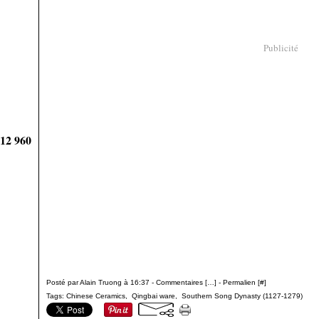
Publicité
912 960
Posté par Alain Truong à 16:37 -
Commentaires [
…
]
- Permalien [
#
]
Tags:
Chinese Ceramics
,
Qingbai ware
,
Southern Song Dynasty (1127-1279)