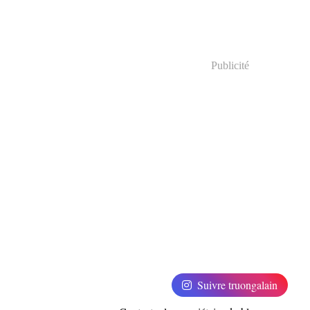
Publicité
Suivre truongalain