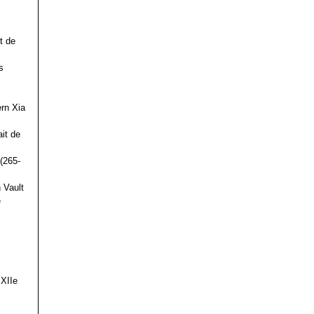
t de
s
ern Xia
it de
(265-
 Vault
e
 XIIe