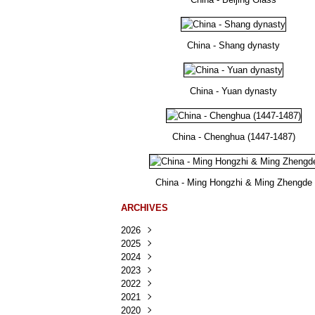
China - Shang dynasty
China - Yuan dynasty
China - Chenghua (1447-1487)
China - Ming Hongzhi & Ming Zhengde
ARCHIVES
2026
2025
Août
(22)
2024
Juillet
Décembre
(167)
(218)
2023
Juin
Novembre
Décembre
(103)
(124)
(95)
2022
Mai
Octobre
Novembre
Décembre
(100)
(140)
(137)
(150)
2021
Avril
Septembre
Octobre
Novembre
Décembre
(188)
(143)
(132)
(284)
(78)
2020
Mars
Août
Septembre
Octobre
Novembre
Décembre
(228)
(245)
(202)
(228)
(270)
(81)