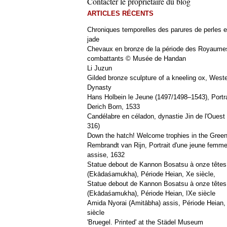
Contacter le propriétaire du blog
ARTICLES RÉCENTS
Chroniques temporelles des parures de perles e
jade
Chevaux en bronze de la période des Royaume
combattants © Musée de Handan
Li Juzun
Gilded bronze sculpture of a kneeling ox, West
Dynasty
Hans Holbein le Jeune (1497/1498–1543), Portra
Derich Born, 1533
Candélabre en céladon, dynastie Jin de l'Ouest 
316)
Down the hatch! Welcome trophies in the Green
Rembrandt van Rijn, Portrait d'une jeune femm
assise, 1632
Statue debout de Kannon Bosatsu à onze têtes
(Ekādaśamukha), Période Heian, Xe siècle,
Statue debout de Kannon Bosatsu à onze têtes
(Ekādaśamukha), Période Heian, IXe siècle
Amida Nyorai (Amitābha) assis, Période Heian,
siècle
'Bruegel. Printed' at the Städel Museum