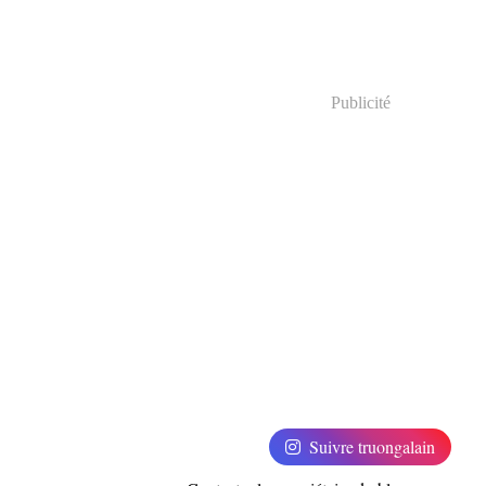
Publicité
Suivre truongalain