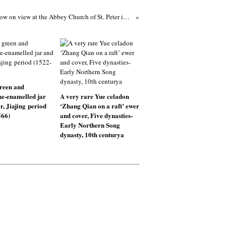
Anselm Kiefer now on view at the Abbey Church of St. Peter in Salzburg
reen and
e-enamelled jar
A very rare Yue celadon
r, Jiajing period
‘Zhang Qian on a raft’ ewer
566)
and cover, Five dynasties-
Early Northern Song
dynasty, 10th centurya