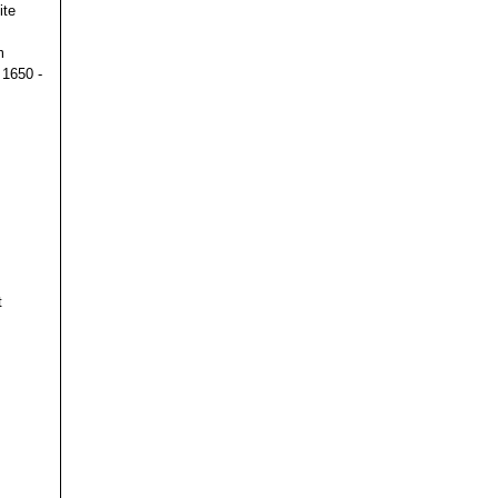
ite
m
 1650 -
t