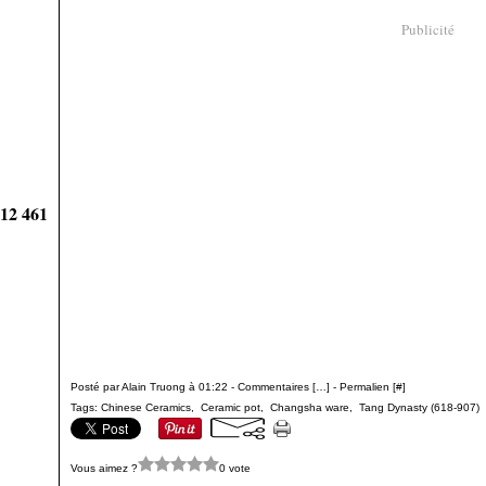
Publicité
912 461
Posté par Alain Truong à 01:22 -
Commentaires [
…
]
- Permalien [
#
]
Tags:
Chinese Ceramics
,
Ceramic pot
,
Changsha ware
,
Tang Dynasty (618-907)
Vous aimez ?
0 vote