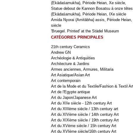
(Ekādaśamukha), Période Heian, Xe siècle,
Statue debout de Kannon Bosatsu à onze têtes
(Ekādaśamukha), Période Heian, IXe siècle
Amida Nyorai (Amitābha) assis, Période Heian,
siècle
'Bruegel. Printed' at the Städel Museum
CATÉGORIES PRINCIPALES
21th century Ceramics
Andrew GN
Archéologie & Antiquiities
Architecture & Jardins
Armes anciennes, Armures, Militaria
Art Asiatique/Asian Art
Art contemporain
Art de la Mode et du Textile/Fashion & Textil Ar
Art de l'Egypte antique
Art du Japon/Japanese Art
Art du XIIe siècle - 12th century Art
Art du XIIIème siècle / 13th century art
Art du XIVème siècle / 14th century Art
Art du XIXème siècle / 19th century Art
Art du XVème siècle / 15h century Art
Art du XVIème siècle/16th century Art