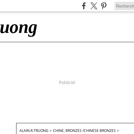
ruong
Publicité
ALAIN.R.TRUONG
>
CHINE, BRONZES /CHINESE BRONZES
>