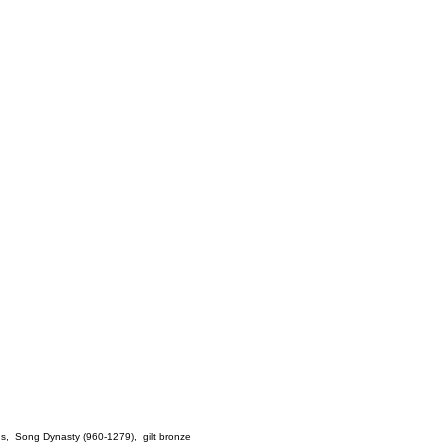
us
,
Song Dynasty (960-1279)
,
gilt bronze