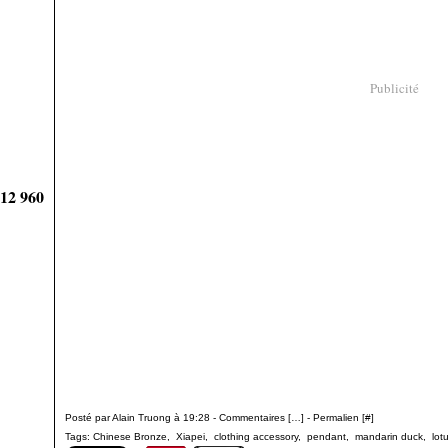
Publicité
912 960
Posté par Alain Truong à 19:28 -
Commentaires [
…
]
- Permalien [
#
]
Tags:
Chinese Bronze
,
Xiapei
,
clothing accessory
,
pendant
,
mandarin duck
,
lot