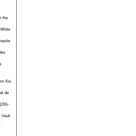
r the
 White
nastie
des
s
ern Xia
it de
(265-
 Vault
e