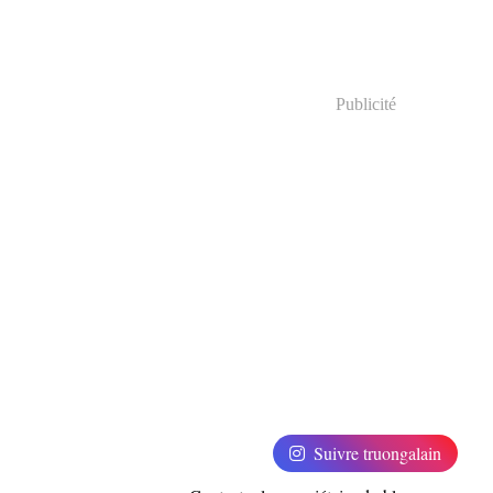
Publicité
Suivre truongalain