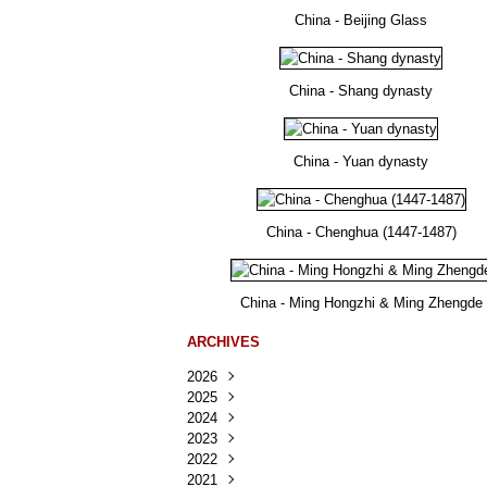
China - Beijing Glass
China - Shang dynasty
China - Yuan dynasty
China - Chenghua (1447-1487)
China - Ming Hongzhi & Ming Zhengde
ARCHIVES
2026
2025
Août
(25)
2024
Juillet
Décembre
(167)
(218)
2023
Juin
Novembre
Décembre
(103)
(124)
(95)
2022
Mai
Octobre
Novembre
Décembre
(100)
(140)
(137)
(150)
2021
Avril
Septembre
Octobre
Novembre
Décembre
(188)
(143)
(132)
(284)
(78)