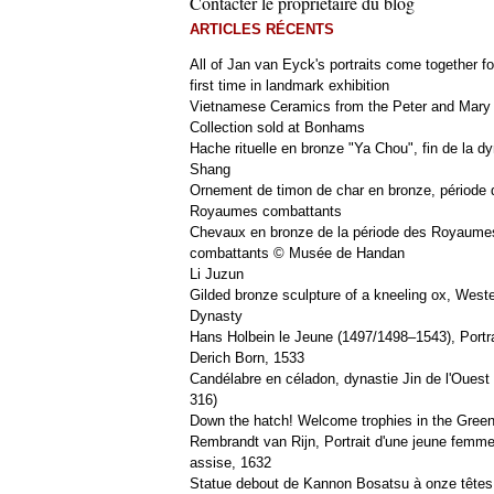
Contacter le propriétaire du blog
ARTICLES RÉCENTS
All of Jan van Eyck's portraits come together fo
first time in landmark exhibition
Vietnamese Ceramics from the Peter and Mary
Collection sold at Bonhams
Hache rituelle en bronze "Ya Chou", fin de la dy
Shang
Ornement de timon de char en bronze, période 
Royaumes combattants
Chevaux en bronze de la période des Royaume
combattants © Musée de Handan
Li Juzun
Gilded bronze sculpture of a kneeling ox, West
Dynasty
Hans Holbein le Jeune (1497/1498–1543), Portra
Derich Born, 1533
Candélabre en céladon, dynastie Jin de l'Ouest 
316)
Down the hatch! Welcome trophies in the Green
Rembrandt van Rijn, Portrait d'une jeune femm
assise, 1632
Statue debout de Kannon Bosatsu à onze têtes