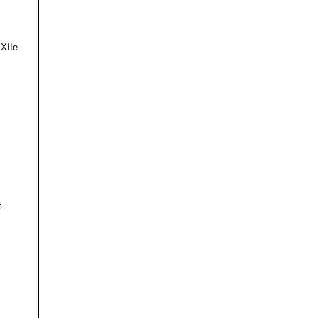
 XIIe
t