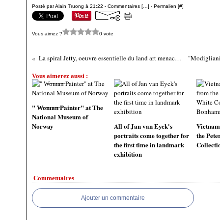
Posté par Alain Truong à 21:22 -
Commentaires [
…
]
- Permalien [
#
]
Vous aimez ?
0 vote
La spiral Jetty, oeuvre essentielle du land art menacée par la prospection pétrolière
Vous aimerez aussi :
" W̶o̶m̶a̶n̶ Painter" at The
National Museum of
Norway
All of Jan van Eyck's
Vietnam
portraits come together for
the Pet
the first time in landmark
Collecti
exhibition
Commentaires
Ajouter un commentaire