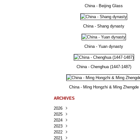
China - Beijing Glass
China - Shang dynasty
China - Yuan dynasty
China - Chenghua (1447-1487)
China - Ming Hongzhi & Ming Zhengde
ARCHIVES
2026
2025
Août
(26)
2024
Juillet
Décembre
(167)
(218)
2023
Juin
Novembre
Décembre
(103)
(124)
(95)
2022
Mai
Octobre
Novembre
Décembre
(100)
(140)
(137)
(150)
2021
Avril
Septembre
Octobre
Novembre
Décembre
(188)
(143)
(132)
(284)
(78)