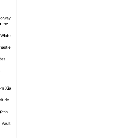
 Norway
r the
 White
nastie
des
s
ern Xia
it de
(265-
 Vault
e