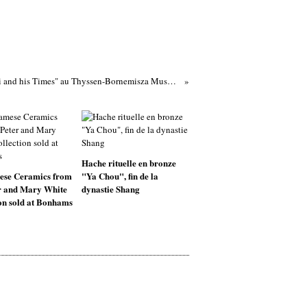
"Modigliani and his Times" au Thyssen-Bornemisza Museum et à la Fundación Caja Madrid
Hache rituelle en bronze
ese Ceramics from
"Ya Chou", fin de la
er and Mary White
dynastie Shang
on sold at Bonhams