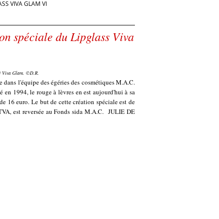
ASS VIVA GLAM VI
ion spéciale du Lipglass Viva
té Viva Glam. ©D.R.
e dans l'équipe des égéries des cosmétiques M.A.C.
é en 1994, le rouge à lèvres en est aujourd'hui à sa
e 16 euro. Le but de cette création spéciale est de
ors TVA, est reversée au Fonds sida M.A.C. JULIE DE