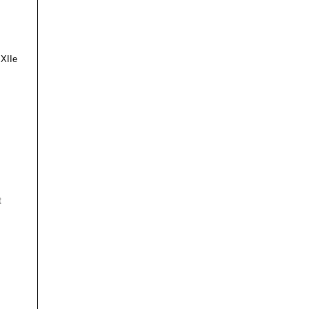
 XIIe
t