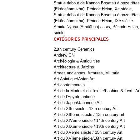
Statue debout de Kannon Bosatsu à onze têtes
(Ekādaśamukha), Période Heian, Xe siècle,
Statue debout de Kannon Bosatsu à onze têtes
(Ekādaśamukha), Période Heian, IXe siècle
Amida Nyorai (Amitābha) assis, Période Heian,
siècle
CATÉGORIES PRINCIPALES
21th century Ceramics
Andrew GN
Archéologie & Antiquiities
Architecture & Jardins
Armes anciennes, Armures, Militaria
Art Asiatique/Asian Art
Art contemporain
Art de la Mode et du Textile/Fashion & Textil Ar
Art de l'Egypte antique
Art du Japon/Japanese Art
Art du XIIe siècle - 12th century Art
Art du XIIIème siècle / 13th century art
Art du XIVème siècle / 14th century Art
Art du XIXème siècle / 19th century Art
Art du XVème siècle / 15h century Art
Art du XVIème siècle/16th century Art