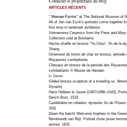
Contacter le propriétaire du blog
ARTICLES RÉCENTS
" W̶o̶m̶a̶n̶ Painter" at The National Museum of
All of Jan van Eyck's portraits come together fo
first time in landmark exhibition
Vietnamese Ceramics from the Peter and Mary
Collection sold at Bonhams
Hache rituelle en bronze "Ya Chou", fin de la dy
Shang
Ornement de timon de char en bronze, période 
Royaumes combattants
Chevaux en bronze de la période des Royaume
combattants © Musée de Handan
Li Juzun
Gilded bronze sculpture of a kneeling ox, West
Dynasty
Hans Holbein le Jeune (1497/1498–1543), Portra
Derich Born, 1533
Candélabre en céladon, dynastie Jin de l'Ouest 
316)
Down the hatch! Welcome trophies in the Green
Rembrandt van Rijn, Portrait d'une jeune femm
assise, 1632