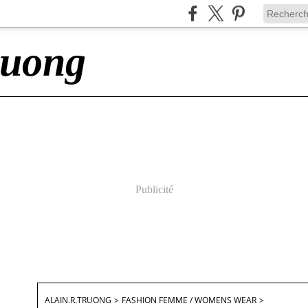
ruong
Publicité
ALAIN.R.TRUONG
>
FASHION FEMME / WOMENS WEAR
>