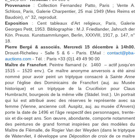
Provenance
: Collection Fernandez Patto, Paris ; Vente A.
Schloss, Paris, Galerie Charpentier, 25 mai 1949 (Mes Reims et
Baudoin), n° 32, reproduit.
Exposition
: Cent tableaux d'Art religieux, Paris, Galerie
Georges Petit, 1953. Bibliographie : M.J. Friedlander, Jahruch der
Kön. Preuss. Kunstsammlungen, Berlin, XXXVIII, 1917, p. 147, n°
18.
Pierre Bergé & associés. Mercredi 15 décembre à 14h00.
Drouot-Richelieu - Salle 5 & 6 - Paris. EMail :
contact@pba-
auctions.com
- Tél. : Paris +33 (0)1 49 49 90 00
Maître de Francfort
. Peintre flamand (v. 1460 – actif jusqu'en
1515 – 1520 env.). Ce maître anonyme anversois a été ainsi
nommé pour avoir peint un triptyque consacré à
Sainte Anne
pour l'église des Dominicains de Francfort (auj. au Musée
historique) et un triptyque de la
Crucifixion
pour Claus
Humbracht, bourgeois de la même ville (Städel. Inst.). Un portrait
qui lui est attribué avec des réserves le représente avec sa
femme (Vienne, ancienne coll. Auspitz, auj. au musée d'Anvers)
porte la date de 1496 et l'âge respectif des personnages, trente-
six et dix-sept ans. Son œuvre, abondante, comporte notamment
des peintures de grand format inspirées par des modèles du
Maître de Flémalle, de Rogier Van der Weyden (dans le triptyque
de Watervliet, il développe une
Déposition de croix
de ce maître