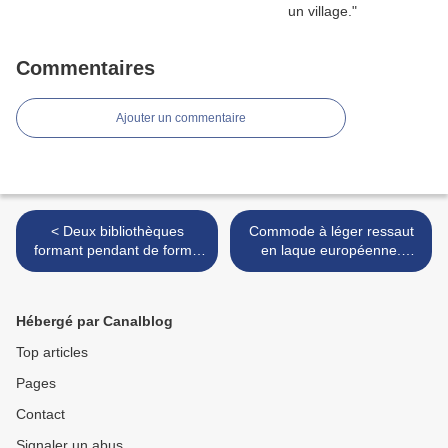
Commentaires
Ajouter un commentaire
< Deux bibliothèques
Commode à léger ressaut
formant pendant de forme
en laque européenne.
mouvementée en placage
Epoque Transition. >
d'ébène et placage « en
partie » d'écaille rouge et
Hébergé par Canalblog
laiton
Top articles
Pages
Contact
Signaler un abus