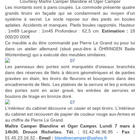
Courtesy Maître Camper Blandine et Oger Camper
Les montants sont à pans coupés. La commode présente quatre
grands tiroirs en façade qui se condamment au moyen d'un
système à secret. Le socle repose sur des pieds en boules
aplaties. Accidents et manques. Pieds boules rapportés. Hauteur
: 1m89 Largeur : 1m45 Profondeur : 62,5 cm.
Estimation :
18
000/20 000€
Ce meuble a du être commandé par Pierre Le Grand ou pour lui
dans un atelier allemand (situé peut-être à ÖHRINGEN Bade
Würtemberg) qui a exécuté des meubles similaires.
Les panneaux des portes sont marquetés d'oiseaux branchés
dans des réserves de filets à décors géométriques et de parties
gravées en étain, les tiroirs de fleurons et bourgeons dans des
encadrements de filets. Les platines de la serrure et les p entures
des portes sont en acier gravé, les entrées de serrures et
boutons de tirage en bronze doré.
L'intérieur du cabinet découvre un casier et sept tiroirs. L'intérieur
du cabinet est recouvert de papier de couleur rouge aux Armes et
au chiffre de Pierre Le Grand.
Maître Camper Blandine et Oger Camper. Lundi 7 mars à
14h30. Drouot Richelieu. Tél. :
01.42.46.96.95 -
Fax :
01.45.23.16.32 -
Email :
blandinecamper@yahoo.fr