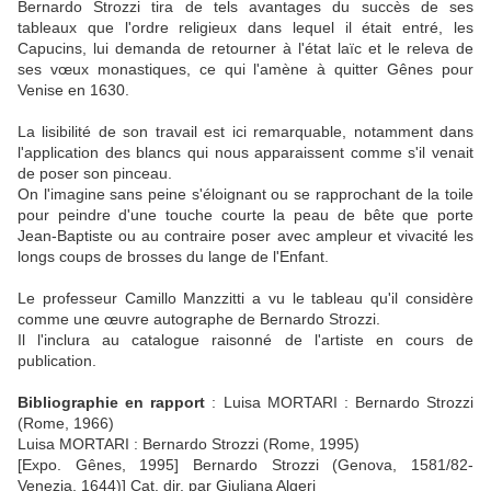
Bernardo Strozzi tira de tels avantages du succès de ses
tableaux que l'ordre religieux dans lequel il était entré, les
Capucins, lui demanda de retourner à l'état laïc et le releva de
ses vœux monastiques, ce qui l'amène à quitter Gênes pour
Venise en 1630.
La lisibilité de son travail est ici remarquable, notamment dans
l'application des blancs qui nous apparaissent comme s'il venait
de poser son pinceau.
On l'imagine sans peine s'éloignant ou se rapprochant de la toile
pour peindre d'une touche courte la peau de bête que porte
Jean-Baptiste ou au contraire poser avec ampleur et vivacité les
longs coups de brosses du lange de l'Enfant.
Le professeur Camillo Manzzitti a vu le tableau qu'il considère
comme une œuvre autographe de Bernardo Strozzi.
Il l'inclura au catalogue raisonné de l'artiste en cours de
publication.
Bibliographie en rapport
: Luisa MORTARI : Bernardo Strozzi
(Rome, 1966)
Luisa MORTARI : Bernardo Strozzi (Rome, 1995)
[Expo. Gênes, 1995] Bernardo Strozzi (Genova, 1581/82-
Venezia, 1644)] Cat. dir. par Giuliana Algeri