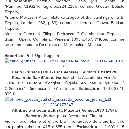
Bibliographie
: Antonio Méndez Casla (Zu Tiepolo, in
“Pantheon”,1932,V, luglio,pp.224-226), comme Giovan Bptiste
Tiepolo,
Antonio Morassi ( A complete catalogue of the paintings of G.B.
Tiepolo, London 1962, p.33), comme suiveur de Giovan Battista
Tiepolo,
Massimo Gemin & Filippo Pedrocco, ” Giambattista Tiepolo, I
dipinti, Opera Completa, Venezia 1993,p.467,N°486a, comme
ancienne copie de l'esquisse du Metropolitan Museum
Expertise
: Prof. Ugo Ruggieri
Carlo Grubacs (1801-1871 Venise),
Le Molo à partir du
Bassin de San Marco, Venise
.
photo Accademia Fine Art
Huile sur sa toile d'origine. Signée en bas à gauche, ”
C.Grubacs”. Dimensions : 27 x 35 cm -
Estimation
: 12 000 / 15
000 €
Attribué à Giovan Battista Piazeta ( Venise1683-1754),
Bacchus jeune
.
photo Accademia Fine Art
Pierre noire, plume et encre brun, rehaussée de craie blanche
sur papier gris-vert; 415 x 355 mm -
Estimation
: 12 000 / 15