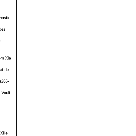
nastie
des
s
ern Xia
it de
(265-
 Vault
e
 XIIe