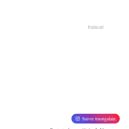
Publicité
Suivre truongalain