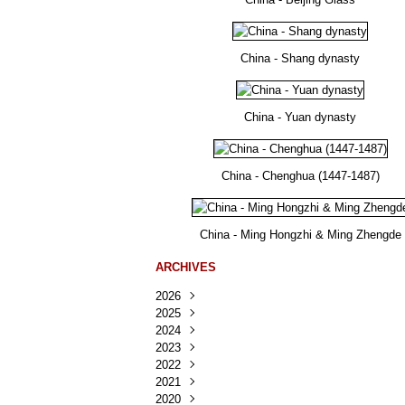
China - Shang dynasty
China - Yuan dynasty
China - Chenghua (1447-1487)
China - Ming Hongzhi & Ming Zhengde
ARCHIVES
2026
2025
Août
(24)
2024
Juillet
Décembre
(167)
(218)
2023
Juin
Novembre
Décembre
(103)
(124)
(95)
2022
Mai
Octobre
Novembre
Décembre
(100)
(140)
(137)
(150)
2021
Avril
Septembre
Octobre
Novembre
Décembre
(188)
(143)
(132)
(284)
(78)
2020
Mars
Août
Septembre
Octobre
Novembre
Décembre
(228)
(245)
(202)
(228)
(270)
(81)