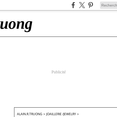
ruong
Publicité
ALAIN.R.TRUONG
>
JOAILLERIE /JEWELRY
>