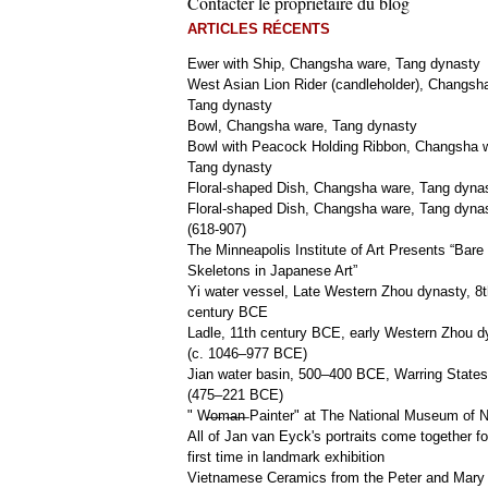
Contacter le propriétaire du blog
ARTICLES RÉCENTS
Ewer with Ship, Changsha ware, Tang dynasty
West Asian Lion Rider (candleholder), Changsh
Tang dynasty
Bowl, Changsha ware, Tang dynasty
Bowl with Peacock Holding Ribbon, Changsha 
Tang dynasty
Floral-shaped Dish, Changsha ware, Tang dyna
Floral-shaped Dish, Changsha ware, Tang dyna
(618-907)
The Minneapolis Institute of Art Presents “Bare
Skeletons in Japanese Art”
Yi water vessel, Late Western Zhou dynasty, 8t
century BCE
Ladle, 11th century BCE, early Western Zhou d
(c. 1046–977 BCE)
Jian water basin, 500–400 BCE, Warring States
(475–221 BCE)
" W̶o̶m̶a̶n̶ Painter" at The National Museum of
All of Jan van Eyck's portraits come together fo
first time in landmark exhibition
Vietnamese Ceramics from the Peter and Mary