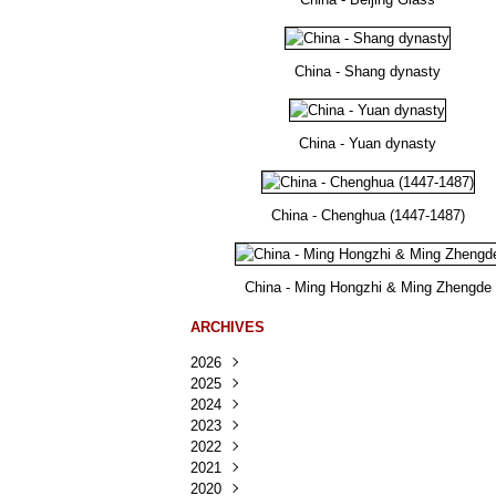
China - Shang dynasty
China - Yuan dynasty
China - Chenghua (1447-1487)
China - Ming Hongzhi & Ming Zhengde
ARCHIVES
2026
2025
Août
(36)
2024
Juillet
Décembre
(167)
(218)
2023
Juin
Novembre
Décembre
(103)
(124)
(95)
2022
Mai
Octobre
Novembre
Décembre
(100)
(140)
(137)
(150)
2021
Avril
Septembre
Octobre
Novembre
Décembre
(188)
(143)
(132)
(284)
(78)
2020
Mars
Août
Septembre
Octobre
Novembre
Décembre
(228)
(245)
(202)
(228)
(270)
(81)