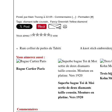
Posté par Alain Truong à 22:05 -
Commentaires [
…
]
- Permalien [
#
]
Tags:
diamant taille coussin
,
Fancy Greenish Yellow diamond
Vous aimez ?
0 vote
Rare collier de perles de Tahiti
A knot stich embroidery 
Vous aimerez aussi :
Bague Cartier Paris
Trois bi
Kohn M
Superbe bague Toi & Moi
sertie de deux diamants
taille coussin. Monture en
platine. Vers 1920
Commentaires