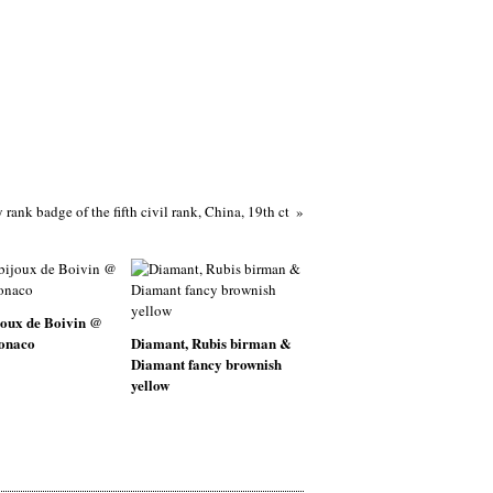
rank badge of the fifth civil rank, China, 19th ct
joux de Boivin @
onaco
Diamant, Rubis birman &
Diamant fancy brownish
yellow