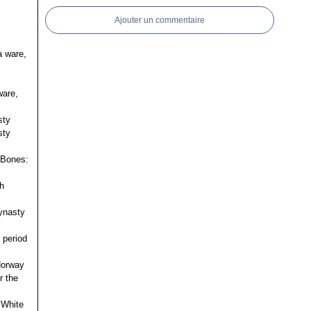
Ajouter un commentaire
a ware,
ware,
sty
sty
 Bones:
h
ynasty
 period
 Norway
r the
 White