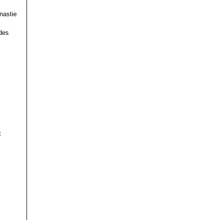
nastie
des
t