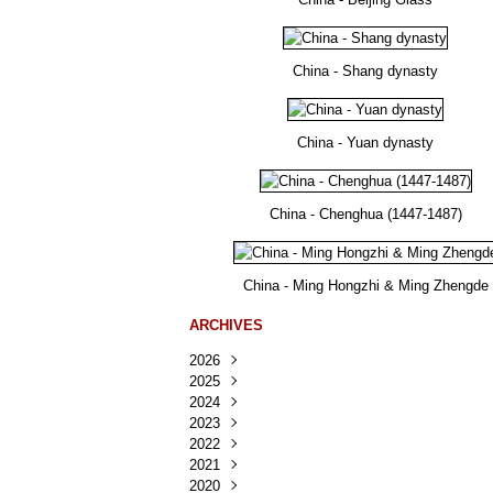
China - Shang dynasty
China - Yuan dynasty
China - Chenghua (1447-1487)
China - Ming Hongzhi & Ming Zhengde
ARCHIVES
2026
2025
Août
(23)
2024
Juillet
Décembre
(167)
(218)
2023
Juin
Novembre
Décembre
(103)
(124)
(95)
2022
Mai
Octobre
Novembre
Décembre
(100)
(140)
(137)
(150)
2021
Avril
Septembre
Octobre
Novembre
Décembre
(188)
(143)
(132)
(284)
(78)
2020
Mars
Août
Septembre
Octobre
Novembre
Décembre
(228)
(245)
(202)
(228)
(270)
(81)