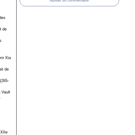
Ajouter un commentaire
des
t de
s
ern Xia
it de
(265-
 Vault
e
 XIIe