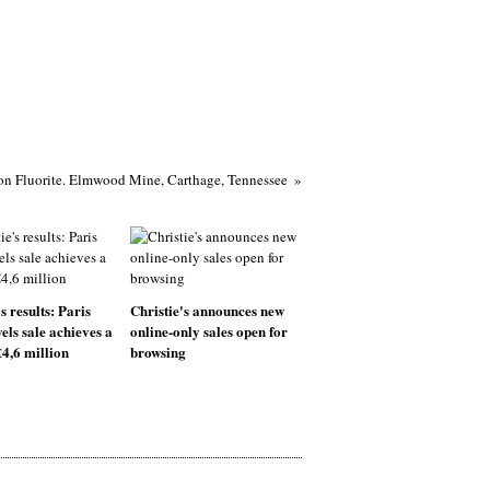
 on Fluorite. Elmwood Mine, Carthage, Tennessee
s results: Paris
Christie's announces new
els sale achieves a
online-only sales open for
€4,6 million
browsing