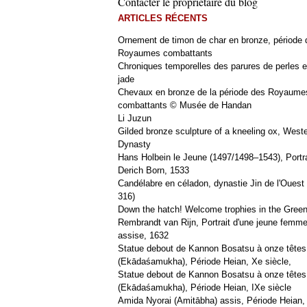
Contacter le propriétaire du blog
ARTICLES RÉCENTS
Ornement de timon de char en bronze, période 
Royaumes combattants
Chroniques temporelles des parures de perles e
jade
Chevaux en bronze de la période des Royaume
combattants © Musée de Handan
Li Juzun
Gilded bronze sculpture of a kneeling ox, West
Dynasty
Hans Holbein le Jeune (1497/1498–1543), Portra
Derich Born, 1533
Candélabre en céladon, dynastie Jin de l'Ouest 
316)
Down the hatch! Welcome trophies in the Green
Rembrandt van Rijn, Portrait d'une jeune femm
assise, 1632
Statue debout de Kannon Bosatsu à onze têtes
(Ekādaśamukha), Période Heian, Xe siècle,
Statue debout de Kannon Bosatsu à onze têtes
(Ekādaśamukha), Période Heian, IXe siècle
Amida Nyorai (Amitābha) assis, Période Heian,