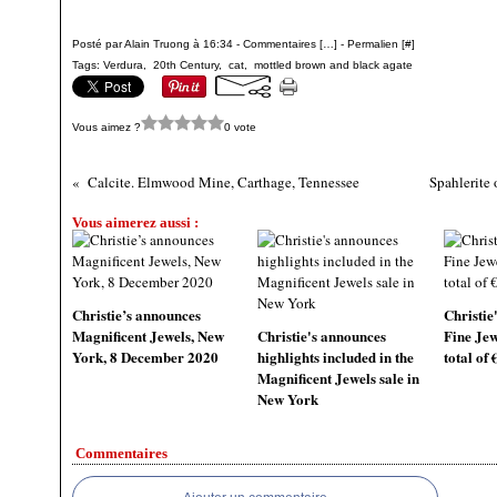
Posté par Alain Truong à 16:34 -
Commentaires [
…
]
- Permalien [
#
]
Tags:
Verdura
,
20th Century
,
cat
,
mottled brown and black agate
Vous aimez ?
0 vote
Calcite. Elmwood Mine, Carthage, Tennessee
Spahlerite
Vous aimerez aussi :
Christie’s announces
Christie'
Magnificent Jewels, New
Christie's announces
Fine Jew
York, 8 December 2020
highlights included in the
total of 
Magnificent Jewels sale in
New York
Commentaires