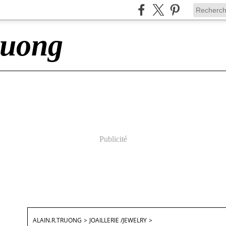
ruong
Publicité
ALAIN.R.TRUONG
>
JOAILLERIE /JEWELRY
>