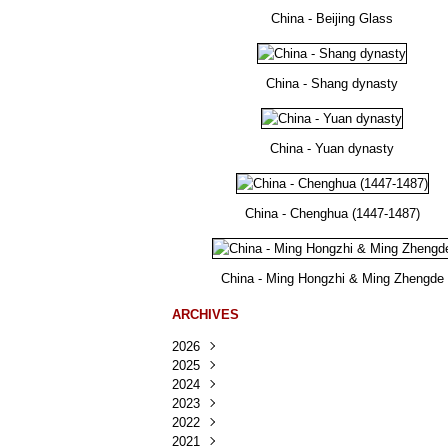
China - Beijing Glass
China - Shang dynasty
China - Yuan dynasty
China - Chenghua (1447-1487)
China - Ming Hongzhi & Ming Zhengde
ARCHIVES
2026
2025
Août
(41)
2024
Juillet
Décembre
(167)
(218)
2023
Juin
Novembre
Décembre
(103)
(124)
(95)
2022
Mai
Octobre
Novembre
Décembre
(100)
(140)
(137)
(150)
2021
Avril
Septembre
Octobre
Novembre
Décembre
(188)
(143)
(132)
(284)
(78)