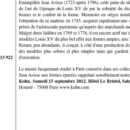
Estampillée Jean Avisse (1723-après 1796), cette paire de sièg
de l'art de l'époque de Louis XV de par la sobriété du déc
formes et le confort de la forme. Menuisier en sièges insta
l'obtention de sa maîtrise en 1745, acquiert rapidement une s
privés de l'aristocratie parisienne qu'auprès des marchands me
Malgré deux faillites en 1769 et 1776, il est encore actif ru
modèles Louis XV du plus bel effet aux formes amples, aux l
floraux peu abondants, il conçut, à côté d'une production de 
des modèles plus sobres et plus simples mais qui gardent t
913 922
d'exécution.
Le musée Jacquemart-André à Paris conserve dans ses collect
Jean Avisse aux formes épurées rappelant sensiblement notr
Kohn.
Samedi 15 septembre 2012.
Hôtel Le Bristol, Sal
Honoré - 75008 Paris www.kohn.com