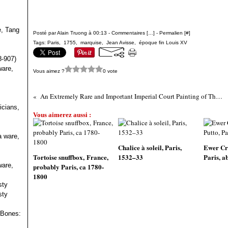
e, Tang
Posté par Alain Truong à 00:13 -
Commentaires [
…
]
- Permalien [
#
]
Tags:
Paris
,
1755
,
marquise
,
Jean Avisse
,
époque fin Louis XV
s
8-907)
ware,
Vous aimez ?
0 vote
An Extremely Rare and Important Imperial Court Painting of The Bannerman Cemcukjab attributed to Ai Qimeng and Jin Tingbiao
icians,
Vous aimerez aussi :
a ware,
Chalice à soleil, Paris,
Ewer Cro
Tortoise snuffbox, France,
1532–33
Paris, a
ware,
probably Paris, ca 1780-
1800
sty
sty
 Bones: