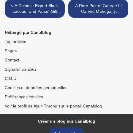
< A Chinese Export Black
A Rare Pair of George III
Lacquer and Parcel-Gilt
Carved Mahogany
desk-and-bookcase, circa
'Chinese' Arm Chairs, circa
1745 - Sotheby's
1765 >
Hébergé par Canalblog
Top articles
Pages
Contact
Signaler un abus
C.G.U.
Cookies et données personnelles
Préférences cookies
Voir le profil de Alain Truong sur le portail Canalblog
Créer un blog sur Canalblog