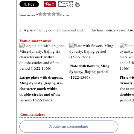
Vous aimez ?
0 vote
A pair of fancy colored diamond and diamond pendant earclips
Vous aimerez aussi :
Plate with flowers, Ming
dynasty, Jiajing period
Large plate with dragons,
(1522-1566)
Plate wi
Ming dynasty, Jiajing six-
dynasty, 
character mark within
characte
double-circles and of the
double-c
period (1522-1566)
period (
Commentaires
Ajouter un commentaire