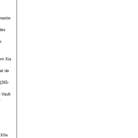
nastie
des
s
ern Xia
it de
(265-
 Vault
e
 XIIe