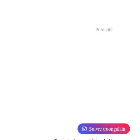
Publicité
Suivre truongalain