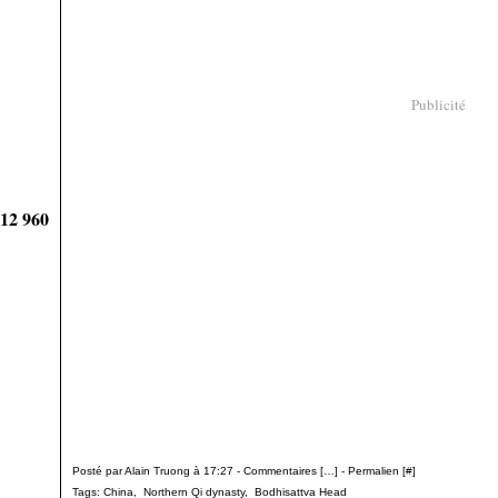
Publicité
912 960
Posté par Alain Truong à 17:27 -
Commentaires [
…
]
- Permalien [
#
]
Tags:
China
,
Northern Qi dynasty
,
Bodhisattva Head