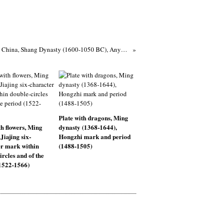
Archaic bronze vessel, Gu. China, Shang Dynasty (1600-1050 BC), Anyang Culture (1300-1050 BC), 12th century BC
Plate with dragons, Ming
th flowers, Ming
dynasty (1368-1644),
Jiajing six-
Hongzhi mark and period
r mark within
(1488-1505)
ircles and of the
1522-1566)