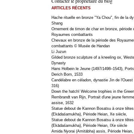
Contacter le propriétaire du blog
ARTICLES RÉCENTS
Hache rituelle en bronze "Ya Chou", fin de la dy
Shang
Ornement de timon de char en bronze, période 
Royaumes combattants
Chevaux en bronze de la période des Royaume
combattants © Musée de Handan
Li Juzun
Gilded bronze sculpture of a kneeling ox, West
Dynasty
Hans Holbein le Jeune (1497/1498–1543), Portra
Derich Born, 1533
Candélabre en céladon, dynastie Jin de l'Ouest 
316)
Down the hatch! Welcome trophies in the Green
Rembrandt van Rijn, Portrait d'une jeune femm
assise, 1632
Statue debout de Kannon Bosatsu à onze têtes
(Ekādaśamukha), Période Heian, Xe siècle,
Statue debout de Kannon Bosatsu à onze têtes
(Ekādaśamukha), Période Heian, IXe siècle
Amida Nyorai (Amitābha) assis, Période Heian,