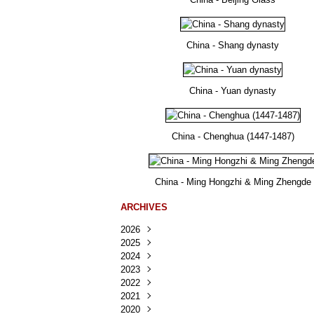
China - Shang dynasty
China - Yuan dynasty
China - Chenghua (1447-1487)
China - Ming Hongzhi & Ming Zhengde
ARCHIVES
2026
2025
Août
(23)
2024
Juillet
Décembre
(167)
(218)
2023
Juin
Novembre
Décembre
(103)
(124)
(95)
2022
Mai
Octobre
Novembre
Décembre
(100)
(140)
(137)
(150)
2021
Avril
Septembre
Octobre
Novembre
Décembre
(188)
(143)
(132)
(284)
(78)
2020
Mars
Août
Septembre
Octobre
Novembre
Décembre
(228)
(245)
(202)
(228)
(270)
(81)