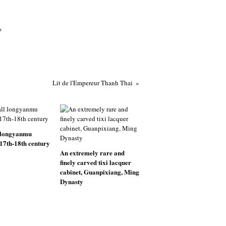
h
Lit de l'Empereur Thanh Thai
 longyanmu
 17th-18th century
An extremely rare and
finely carved tixi lacquer
cabinet, Guanpixiang, Ming
Dynasty