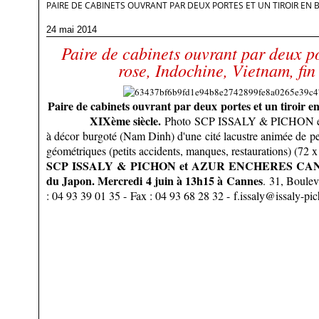
PAIRE DE CABINETS OUVRANT PAR DEUX PORTES ET UN TIROIR EN BO
24 mai 2014
Paire de cabinets ouvrant par deux por
rose, Indochine, Vietnam, fi
Paire de cabinets ouvrant par deux
portes et un tiroir e
XIXème siècle.
Photo SCP ISSALY & PICHO
à décor burgoté (Nam Dinh) d'une cité lacustre animée de p
géométriques (petits accidents, manques, restaurations) (72 
SCP ISSALY & PICHON et AZUR ENCHERES CANNES.
du Japon. Mercredi 4 juin à 13h15 à Cannes
. 31, Boule
: 04 93 39 01 35 - Fax : 04 93 68 28 32 -
f.issaly@issaly-pi