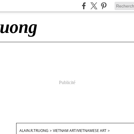
ruong
Publicité
ALAIN.R.TRUONG
>
VIETNAM ART/VIETNAMESE ART
>