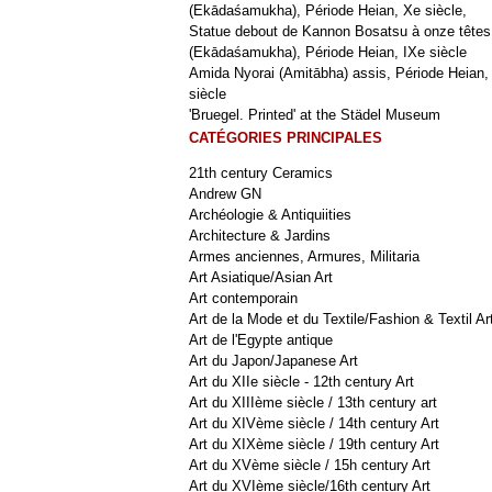
(Ekādaśamukha), Période Heian, Xe siècle,
Statue debout de Kannon Bosatsu à onze têtes
(Ekādaśamukha), Période Heian, IXe siècle
Amida Nyorai (Amitābha) assis, Période Heian,
siècle
'Bruegel. Printed' at the Städel Museum
CATÉGORIES PRINCIPALES
21th century Ceramics
Andrew GN
Archéologie & Antiquiities
Architecture & Jardins
Armes anciennes, Armures, Militaria
Art Asiatique/Asian Art
Art contemporain
Art de la Mode et du Textile/Fashion & Textil Ar
Art de l'Egypte antique
Art du Japon/Japanese Art
Art du XIIe siècle - 12th century Art
Art du XIIIème siècle / 13th century art
Art du XIVème siècle / 14th century Art
Art du XIXème siècle / 19th century Art
Art du XVème siècle / 15h century Art
Art du XVIème siècle/16th century Art