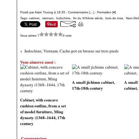
Posté par Alain Truong à 18:35 -
Commentaires [
…
]
- Permalien [
#
]
Tags:
cabinet
,
vietnam
,
Indochine
,
fin du XIXème siècle
,
bois de rose
,
Nam Din
Vous aimez ?
0 vote
Indochine, Vietnam. Cache-pot en bronze sur trois pieds
Vous aimerez aussi :
A small jichimu cabinet,
A small
17th-18th century
cabinet,
Cabinet, with concave
cushion outline, from a set
of model furniture, Ming
dynasty (1368–1644, 17th
century
Commentaires