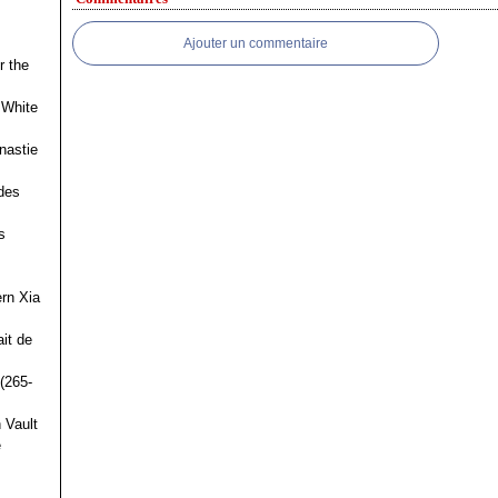
Ajouter un commentaire
r the
 White
nastie
des
s
ern Xia
it de
(265-
 Vault
e