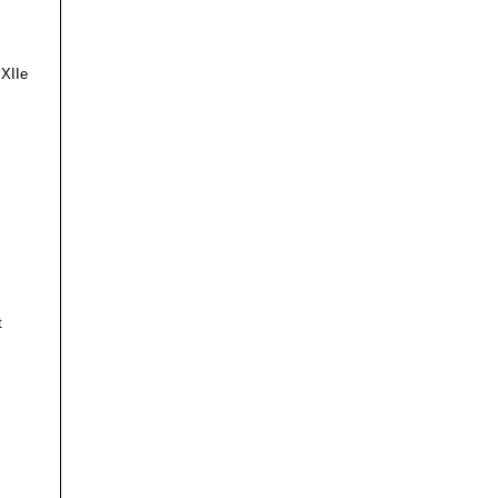
 XIIe
t