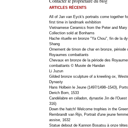
Contacter le propriétaire du blog
ARTICLES RÉCENTS
All of Jan van Eyck's portraits come together fo
first time in landmark exhibition
Vietnamese Ceramics from the Peter and Mary
Collection sold at Bonhams
Hache rituelle en bronze "Ya Chou", fin de la dy
Shang
Ornement de timon de char en bronze, période 
Royaumes combattants
Chevaux en bronze de la période des Royaume
combattants © Musée de Handan
Li Juzun
Gilded bronze sculpture of a kneeling ox, West
Dynasty
Hans Holbein le Jeune (1497/1498–1543), Portra
Derich Born, 1533
Candélabre en céladon, dynastie Jin de l'Ouest 
316)
Down the hatch! Welcome trophies in the Green
Rembrandt van Rijn, Portrait d'une jeune femm
assise, 1632
Statue debout de Kannon Bosatsu à onze têtes