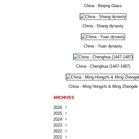
China - Beijing Glass
China - Shang dynasty
China - Yuan dynasty
China - Chenghua (1447-1487)
China - Ming Hongzhi & Ming Zhengde
ARCHIVES
2026
2025
Août
(25)
2024
Juillet
Décembre
(167)
(218)
2023
Juin
Novembre
Décembre
(103)
(124)
(95)
2022
Mai
Octobre
Novembre
Décembre
(100)
(140)
(137)
(150)
2021
Avril
Septembre
Octobre
Novembre
Décembre
(188)
(143)
(132)
(284)
(78)