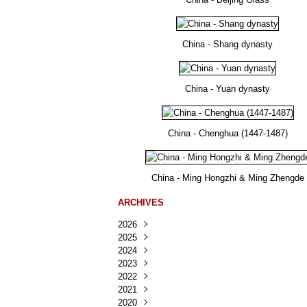
China - Shang dynasty
China - Yuan dynasty
China - Chenghua (1447-1487)
China - Ming Hongzhi & Ming Zhengde
ARCHIVES
2026
2025
Août
(23)
2024
Juillet
Décembre
(167)
(218)
2023
Juin
Novembre
Décembre
(103)
(124)
(95)
2022
Mai
Octobre
Novembre
Décembre
(100)
(140)
(137)
(150)
2021
Avril
Septembre
Octobre
Novembre
Décembre
(188)
(143)
(132)
(284)
(78)
2020
Mars
Août
Septembre
Octobre
Novembre
Décembre
(228)
(245)
(202)
(228)
(270)
(81)