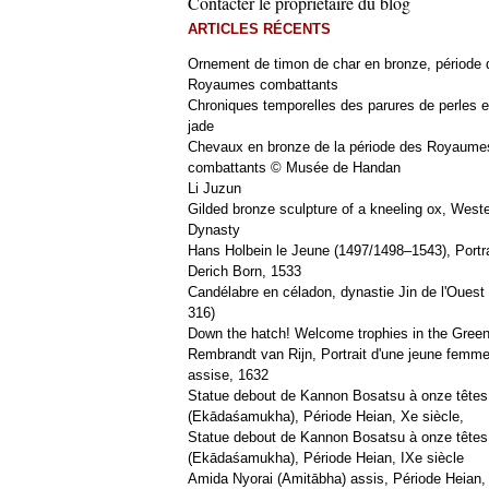
Contacter le propriétaire du blog
ARTICLES RÉCENTS
Ornement de timon de char en bronze, période 
Royaumes combattants
Chroniques temporelles des parures de perles e
jade
Chevaux en bronze de la période des Royaume
combattants © Musée de Handan
Li Juzun
Gilded bronze sculpture of a kneeling ox, West
Dynasty
Hans Holbein le Jeune (1497/1498–1543), Portra
Derich Born, 1533
Candélabre en céladon, dynastie Jin de l'Ouest 
316)
Down the hatch! Welcome trophies in the Green
Rembrandt van Rijn, Portrait d'une jeune femm
assise, 1632
Statue debout de Kannon Bosatsu à onze têtes
(Ekādaśamukha), Période Heian, Xe siècle,
Statue debout de Kannon Bosatsu à onze têtes
(Ekādaśamukha), Période Heian, IXe siècle
Amida Nyorai (Amitābha) assis, Période Heian,