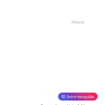
Publicité
Suivre truongalain