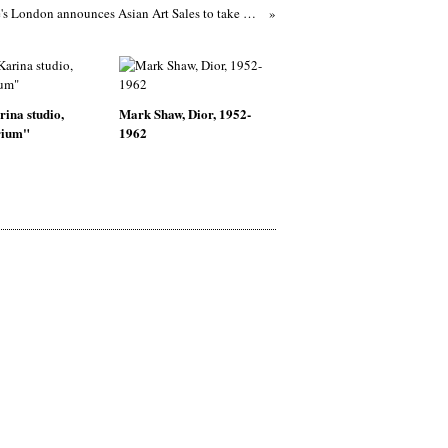
Christie's London announces Asian Art Sales to take place between 10 and 13 November
ina studio,
Mark Shaw, Dior, 1952-
rium"
1962