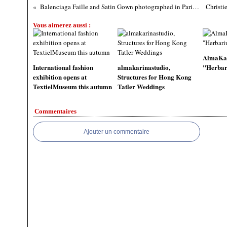
Balenciaga Faille and Satin Gown photographed in Paris, September 5, 1955 by Mark Shaw
Vous aimerez aussi :
AlmaKar
International fashion
almakarinastudio,
"Herba
exhibition opens at
Structures for Hong Kong
TextielMuseum this autumn
Tatler Weddings
Commentaires
Ajouter un commentaire