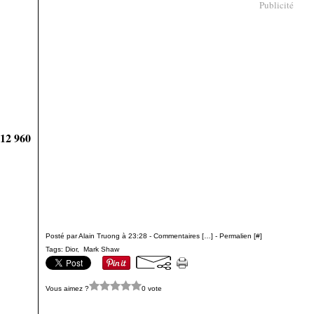
Publicité
912 960
Posté par Alain Truong à 23:28 -
Commentaires [
…
]
- Permalien [
#
]
Tags:
Dior
,
Mark Shaw
Vous aimez ?
0 vote