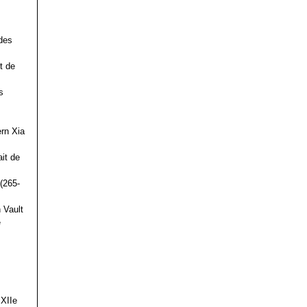
des
t de
s
ern Xia
it de
(265-
 Vault
e
 XIIe