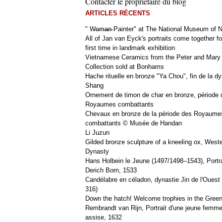
Contacter le propriétaire du blog
ARTICLES RÉCENTS
" W̶o̶m̶a̶n̶ Painter" at The National Museum of
All of Jan van Eyck's portraits come together fo
first time in landmark exhibition
Vietnamese Ceramics from the Peter and Mary
Collection sold at Bonhams
Hache rituelle en bronze "Ya Chou", fin de la dy
Shang
Ornement de timon de char en bronze, période 
Royaumes combattants
Chevaux en bronze de la période des Royaume
combattants © Musée de Handan
Li Juzun
Gilded bronze sculpture of a kneeling ox, West
Dynasty
Hans Holbein le Jeune (1497/1498–1543), Portra
Derich Born, 1533
Candélabre en céladon, dynastie Jin de l'Ouest 
316)
Down the hatch! Welcome trophies in the Green
Rembrandt van Rijn, Portrait d'une jeune femm
assise, 1632