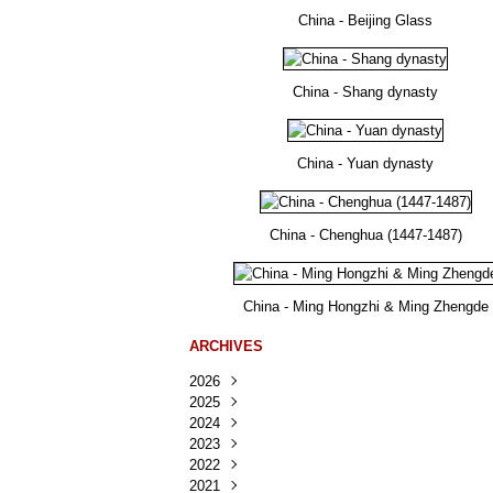
China - Beijing Glass
China - Shang dynasty
China - Yuan dynasty
China - Chenghua (1447-1487)
China - Ming Hongzhi & Ming Zhengde
ARCHIVES
2026
2025
Août
(26)
2024
Juillet
Décembre
(167)
(218)
2023
Juin
Novembre
Décembre
(103)
(124)
(95)
2022
Mai
Octobre
Novembre
Décembre
(100)
(140)
(137)
(150)
2021
Avril
Septembre
Octobre
Novembre
Décembre
(188)
(143)
(132)
(284)
(78)