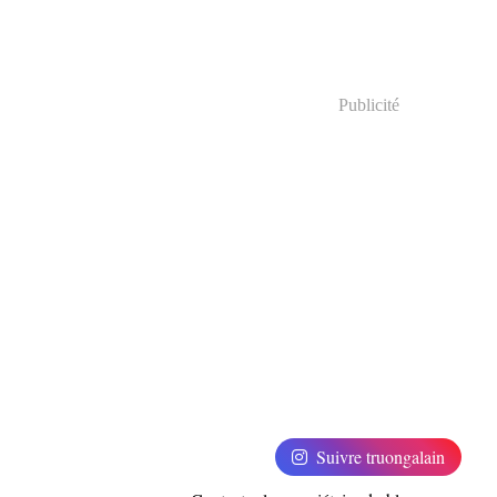
Publicité
Suivre truongalain