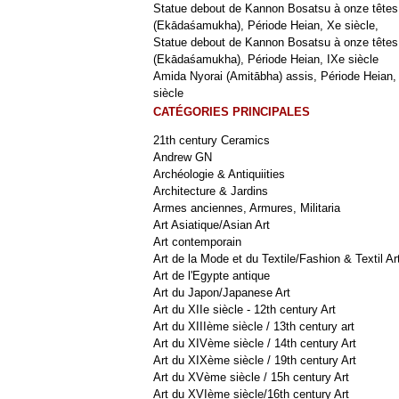
Statue debout de Kannon Bosatsu à onze têtes
(Ekādaśamukha), Période Heian, Xe siècle,
Statue debout de Kannon Bosatsu à onze têtes
(Ekādaśamukha), Période Heian, IXe siècle
Amida Nyorai (Amitābha) assis, Période Heian,
siècle
CATÉGORIES PRINCIPALES
21th century Ceramics
Andrew GN
Archéologie & Antiquiities
Architecture & Jardins
Armes anciennes, Armures, Militaria
Art Asiatique/Asian Art
Art contemporain
Art de la Mode et du Textile/Fashion & Textil Ar
Art de l'Egypte antique
Art du Japon/Japanese Art
Art du XIIe siècle - 12th century Art
Art du XIIIème siècle / 13th century art
Art du XIVème siècle / 14th century Art
Art du XIXème siècle / 19th century Art
Art du XVème siècle / 15h century Art
Art du XVIème siècle/16th century Art