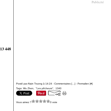
Publicité
913 448
Posté par Alain Truong à 14:24 -
Commentaires [
…
]
- Permalien [
#
]
Tags:
Wu Zhen
,
"Les pêcheurs"
,
1340
Vous aimez ?
0 vote