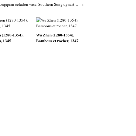
A small Longquan celadon vase, Southern Song dynasty (1127-1279)
 (1280-1354),
Wu Zhen (1280-1354),
s, 1345
Bambous et rocher, 1347