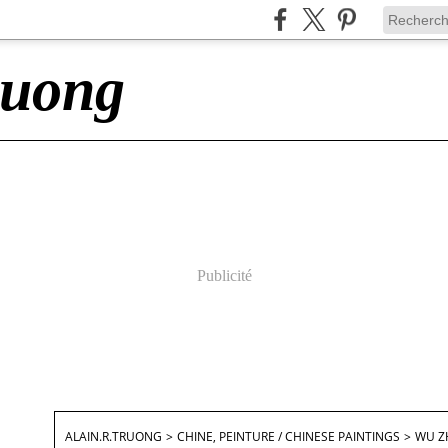
ruong
Publicité
ALAIN.R.TRUONG
>
CHINE, PEINTURE / CHINESE PAINTINGS
>
WU ZH