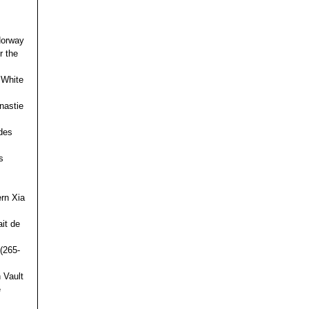
 Norway
r the
 White
nastie
des
s
ern Xia
it de
(265-
 Vault
e