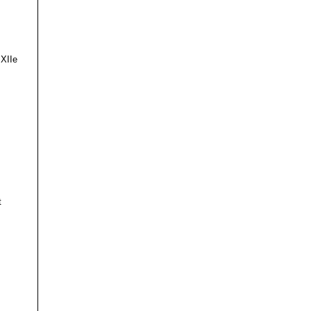
 XIIe
t