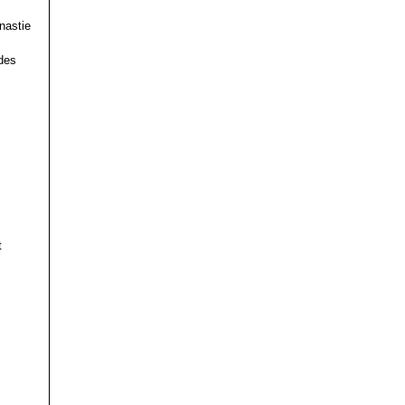
nastie
des
t