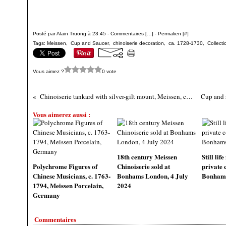
Posté par Alain Truong à 23:45 -
Commentaires [
…
]
- Permalien [
#
]
Tags:
Meissen
,
Cup and Saucer
,
chinoiserie decoration
,
ca. 1728-1730
,
Collect
Vous aimez ?
0 vote
Chinoiserie tankard with silver-gilt mount, Meissen, ca. 1725-1730
Vous aimerez aussi :
18th century Meissen
Still li
Polychrome Figures of
Chinoiserie sold at
private 
Chinese Musicians, c. 1763-
Bonhams London, 4 July
Bonhams 
1794, Meissen Porcelain,
2024
Germany
Commentaires