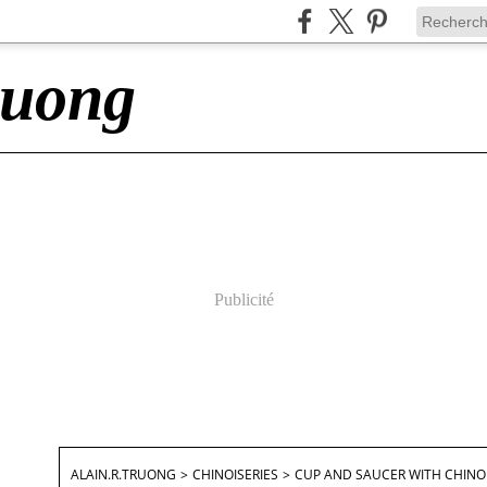
ruong
Publicité
ALAIN.R.TRUONG
>
CHINOISERIES
>
CUP AND SAUCER WITH CHINOIS