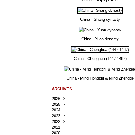
China - Shang dynasty
China - Yuan dynasty
China - Chenghua (1447-1487)
China - Ming Hongzhi & Ming Zhengde
ARCHIVES
2026
2025
Août
(36)
2024
Juillet
Décembre
(167)
(218)
2023
Juin
Novembre
Décembre
(103)
(124)
(95)
2022
Mai
Octobre
Novembre
Décembre
(100)
(140)
(137)
(150)
2021
Avril
Septembre
Octobre
Novembre
Décembre
(188)
(143)
(132)
(284)
(78)
2020
Mars
Août
Septembre
Octobre
Novembre
Décembre
(228)
(245)
(202)
(228)
(270)
(81)