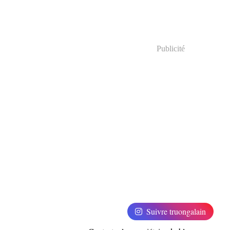
Publicité
Suivre truongalain