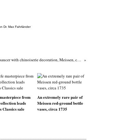
ion Dr. Max Fahrländer
Cup and saucer with chinoiserie decoration, Meissen, ca. 1723-1724
fe masterpiece from
An extremely rare pair of
collection leads
Meissen red-ground bottle
Classics sale
vases, circa 1735