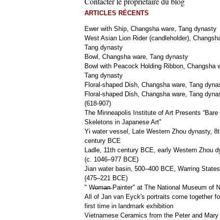
Contacter le propriétaire du blog
ARTICLES RÉCENTS
Ewer with Ship, Changsha ware, Tang dynasty
West Asian Lion Rider (candleholder), Changsh
Tang dynasty
Bowl, Changsha ware, Tang dynasty
Bowl with Peacock Holding Ribbon, Changsha 
Tang dynasty
Floral-shaped Dish, Changsha ware, Tang dyna
Floral-shaped Dish, Changsha ware, Tang dyna
(618-907)
The Minneapolis Institute of Art Presents “Bare
Skeletons in Japanese Art”
Yi water vessel, Late Western Zhou dynasty, 8t
century BCE
Ladle, 11th century BCE, early Western Zhou d
(c. 1046–977 BCE)
Jian water basin, 500–400 BCE, Warring States
(475–221 BCE)
" W̶o̶m̶a̶n̶ Painter" at The National Museum of
All of Jan van Eyck's portraits come together fo
first time in landmark exhibition
Vietnamese Ceramics from the Peter and Mary