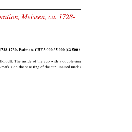
ration, Meissen, ca. 1728-
 1728-1730.
Estimate CHF 3 000 / 5 000 (€2
500 /
r
 Hörodlt. The inside of the cup with a double-ring
's mark x on the base ring of the cup, incised mark /