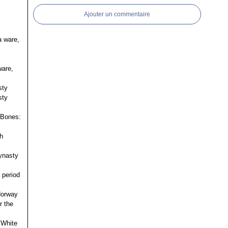
Ajouter un commentaire
a ware,
ware,
sty
sty
 Bones:
h
ynasty
 period
 Norway
r the
 White