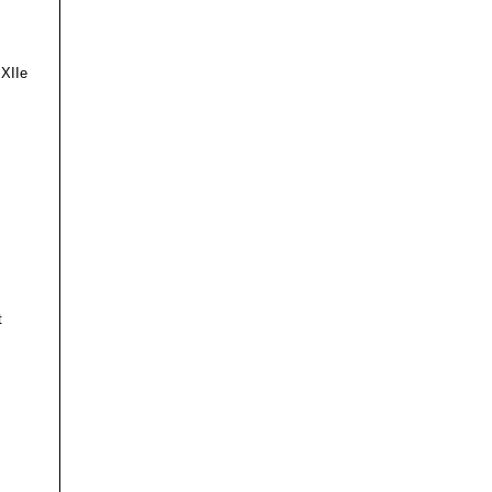
 XIIe
t