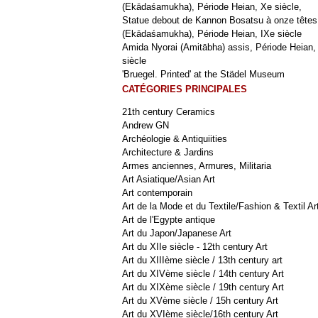
(Ekādaśamukha), Période Heian, Xe siècle,
Statue debout de Kannon Bosatsu à onze têtes
(Ekādaśamukha), Période Heian, IXe siècle
Amida Nyorai (Amitābha) assis, Période Heian,
siècle
'Bruegel. Printed' at the Städel Museum
CATÉGORIES PRINCIPALES
21th century Ceramics
Andrew GN
Archéologie & Antiquiities
Architecture & Jardins
Armes anciennes, Armures, Militaria
Art Asiatique/Asian Art
Art contemporain
Art de la Mode et du Textile/Fashion & Textil Ar
Art de l'Egypte antique
Art du Japon/Japanese Art
Art du XIIe siècle - 12th century Art
Art du XIIIème siècle / 13th century art
Art du XIVème siècle / 14th century Art
Art du XIXème siècle / 19th century Art
Art du XVème siècle / 15h century Art
Art du XVIème siècle/16th century Art