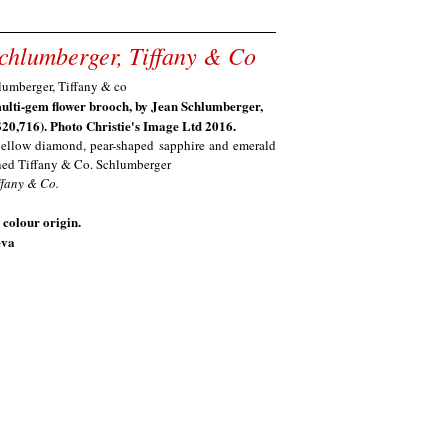
Schlumberger, Tiffany & Co
ulti-gem flower brooch, by
J
ean
S
chlumberger,
$20,716
). Photo Christie's Image Ltd 2016.
 yellow diamond, pear-shaped sapphire and emerald
ned Tiffany & Co. Schlumberger
ffany & Co.
 colour origin.
eva