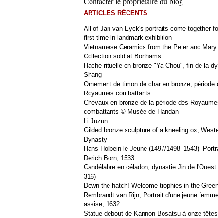
Contacter le propriétaire du blog
ARTICLES RÉCENTS
All of Jan van Eyck's portraits come together fo
first time in landmark exhibition
Vietnamese Ceramics from the Peter and Mary
Collection sold at Bonhams
Hache rituelle en bronze "Ya Chou", fin de la dy
Shang
Ornement de timon de char en bronze, période 
Royaumes combattants
Chevaux en bronze de la période des Royaume
combattants © Musée de Handan
Li Juzun
Gilded bronze sculpture of a kneeling ox, West
Dynasty
Hans Holbein le Jeune (1497/1498–1543), Portra
Derich Born, 1533
Candélabre en céladon, dynastie Jin de l'Ouest 
316)
Down the hatch! Welcome trophies in the Green
Rembrandt van Rijn, Portrait d'une jeune femm
assise, 1632
Statue debout de Kannon Bosatsu à onze têtes