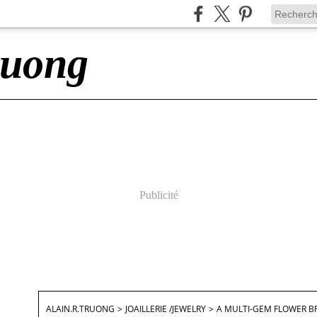
ruong
Publicité
ALAIN.R.TRUONG
>
JOAILLERIE /JEWELRY
>
A MULTI-GEM FLOWER B