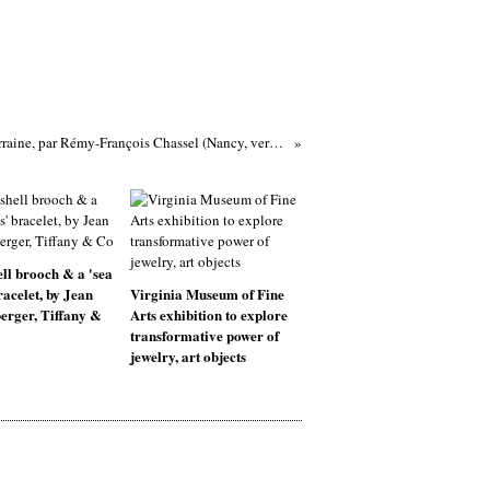
Buste de Charles V, duc de Lorraine, par Rémy-François Chassel (Nancy, vers 1665 – Nancy 1752), France, époque Louis XV
ell brooch & a 'sea
racelet, by Jean
Virginia Museum of Fine
erger, Tiffany &
Arts exhibition to explore
transformative power of
jewelry, art objects