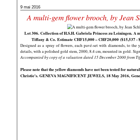
9 mai 2016
A multi-gem flower brooch, by Jean 
Lot 306.
Collection of H.S.H. Gabriela Princess zu Leiningen.
A m
T
iffany & Co.
Estimate CHF15,000 – CHF20,000 ($
15,537 - 
Designed as a spray of flowers, each pavé-set with diamonds, to the
details, with a polished gold stem, 2000, 8.4 cm, mounted in gold.
Sig
Accompanied by copy of a valuation dated 15 December 2000 from Ti
Please note that the yellow diamonds have not been tested for natural
Christie's.
GENEVA MAGNIFICENT JEWELS
, 18 May 2016, Gen