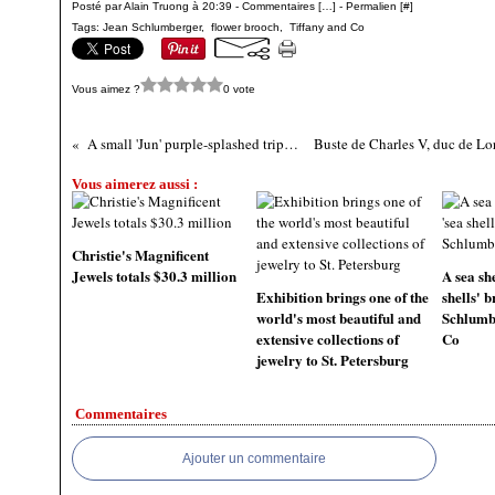
Posté par Alain Truong à 20:39 -
Commentaires [
…
]
- Permalien [
#
]
Tags:
Jean Schlumberger
,
flower brooch
,
Tiffany and Co
Vous aimez ?
0 vote
A small 'Jun' purple-splashed tripod censer, Song dynasty
Vous aimerez aussi :
Christie's Magnificent
Jewels totals $30.3 million
A sea sh
Exhibition brings one of the
shells' b
world's most beautiful and
Schlumb
extensive collections of
Co
jewelry to St. Petersburg
Commentaires
Ajouter un commentaire