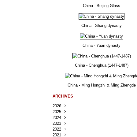
China - Beijing Glass
China - Shang dynasty
China - Yuan dynasty
China - Chenghua (1447-1487)
China - Ming Hongzhi & Ming Zhengde
ARCHIVES
2026
2025
Août
(25)
2024
Juillet
Décembre
(167)
(218)
2023
Juin
Novembre
Décembre
(103)
(124)
(95)
2022
Mai
Octobre
Novembre
Décembre
(100)
(140)
(137)
(150)
2021
Avril
Septembre
Octobre
Novembre
Décembre
(188)
(143)
(132)
(284)
(78)