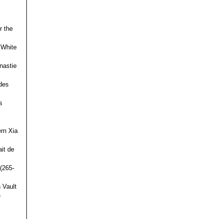
r the
 White
nastie
des
s
ern Xia
it de
(265-
 Vault
e