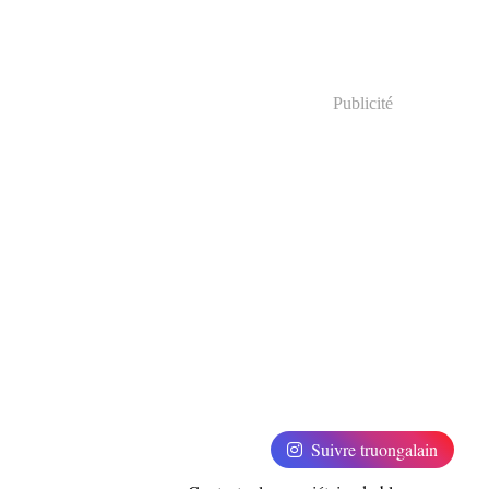
Publicité
Suivre truongalain