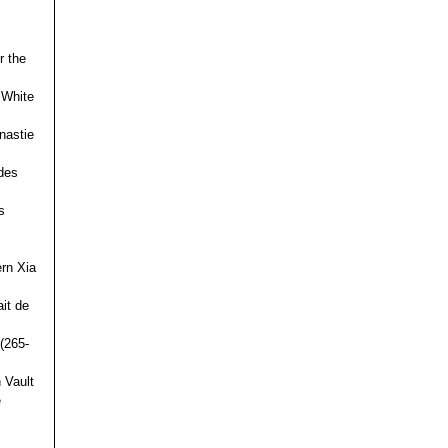
r the
 White
nastie
des
s
ern Xia
it de
(265-
 Vault
e