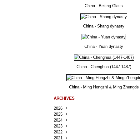
China - Beijing Glass
China - Shang dynasty
China - Yuan dynasty
China - Chenghua (1447-1487)
China - Ming Hongzhi & Ming Zhengde
ARCHIVES
2026
2025
Août
(25)
2024
Juillet
Décembre
(167)
(218)
2023
Juin
Novembre
Décembre
(103)
(124)
(95)
2022
Mai
Octobre
Novembre
Décembre
(100)
(140)
(137)
(150)
2021
Avril
Septembre
Octobre
Novembre
Décembre
(188)
(143)
(132)
(284)
(78)