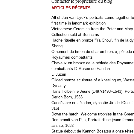
Contacter le propriétaire du blog
ARTICLES RÉCENTS
All of Jan van Eyck's portraits come together fo
first time in landmark exhibition
Vietnamese Ceramics from the Peter and Mary
Collection sold at Bonhams
Hache rituelle en bronze "Ya Chou", fin de la dy
Shang
Ornement de timon de char en bronze, période 
Royaumes combattants
Chevaux en bronze de la période des Royaume
combattants © Musée de Handan
Li Juzun
Gilded bronze sculpture of a kneeling ox, West
Dynasty
Hans Holbein le Jeune (1497/1498–1543), Portra
Derich Born, 1533
Candélabre en céladon, dynastie Jin de l'Ouest 
316)
Down the hatch! Welcome trophies in the Green
Rembrandt van Rijn, Portrait d'une jeune femm
assise, 1632
Statue debout de Kannon Bosatsu à onze têtes