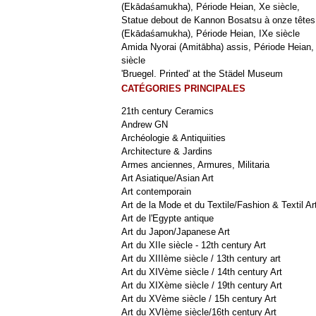
(Ekādaśamukha), Période Heian, Xe siècle,
Statue debout de Kannon Bosatsu à onze têtes
(Ekādaśamukha), Période Heian, IXe siècle
Amida Nyorai (Amitābha) assis, Période Heian,
siècle
'Bruegel. Printed' at the Städel Museum
CATÉGORIES PRINCIPALES
21th century Ceramics
Andrew GN
Archéologie & Antiquiities
Architecture & Jardins
Armes anciennes, Armures, Militaria
Art Asiatique/Asian Art
Art contemporain
Art de la Mode et du Textile/Fashion & Textil Ar
Art de l'Egypte antique
Art du Japon/Japanese Art
Art du XIIe siècle - 12th century Art
Art du XIIIème siècle / 13th century art
Art du XIVème siècle / 14th century Art
Art du XIXème siècle / 19th century Art
Art du XVème siècle / 15h century Art
Art du XVIème siècle/16th century Art