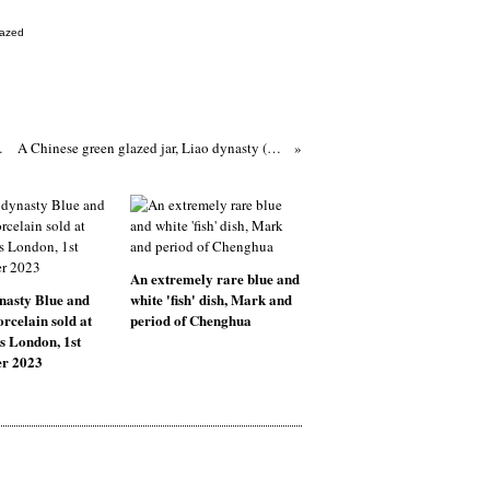
lazed
asties (907–960)
A Chinese green glazed jar, Liao dynasty (907-1125)
An extremely rare blue and
nasty Blue and
white 'fish' dish, Mark and
rcelain sold at
period of Chenghua
s London, 1st
r 2023