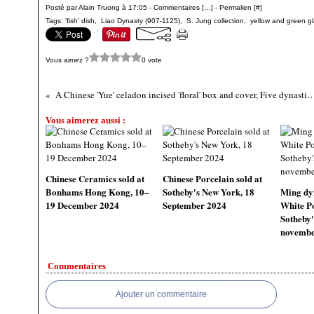
Posté par Alain Truong à 17:05 -
Commentaires [
…
]
- Permalien [
#
]
Tags:
'fish' dish
,
Liao Dynasty (907-1125)
,
S. Jung collection
,
yellow and green g
Vous aimez ?
0 vote
A Chinese 'Yue' celadon incised 'floral' box and cover, Five dyn
Vous aimerez aussi :
Chinese Ceramics sold at
Chinese Porcelain sold at
Bonhams Hong Kong, 10–
Sotheby's New York, 18
Ming dy
19 December 2024
September 2024
White Po
Sotheby'
novembe
Commentaires
Ajouter un commentaire