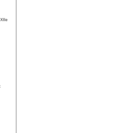
 XIIe
t