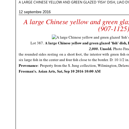
A LARGE CHINESE YELLOW AND GREEN GLAZED 'FISH' DISH, LIAO D
12 septembre 2016
A large Chinese yellow and green glaze
(907-1125
A large Chinese yellow and green glazed 'fish' dish,
Lot 387.
.
Unsold
.
2,000
Photo Fre
the rounded sides resting on a short foot, the interior with green fish 
six large fish in the center and four fish close to the border.
D: 10 1/2 in
Provenance
: Property from the S. Jung collection, Wilmington, Delaw
Freeman's
. Asian Arts, Sat, Sep 10 2016 10:00 AM