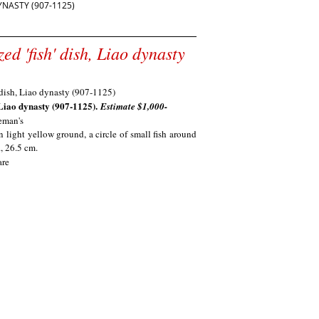
YNASTY (907-1125)
d 'fish' dish, Liao dynasty
)
 Liao dynasty (907-1125).
Estimate $
1,000-
eman's
on light yellow ground, a circle of small fish around
., 26.5 cm
.
are