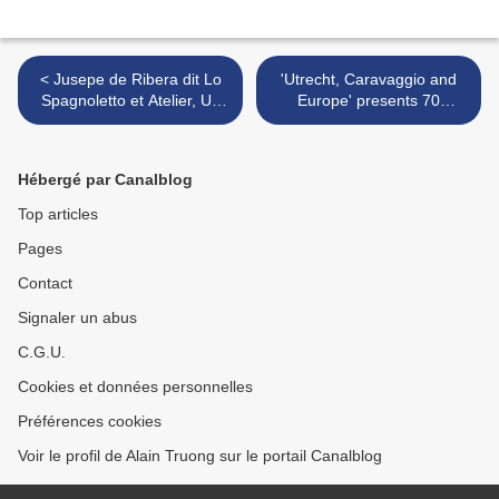
< Jusepe de Ribera dit Lo
'Utrecht, Caravaggio and
Spagnoletto et Atelier, Un
Europe' presents 70
philosophe avec une
masterpieces at the
fiasque de vin
Centraal Museum >
Hébergé par Canalblog
Top articles
Pages
Contact
Signaler un abus
C.G.U.
Cookies et données personnelles
Préférences cookies
Voir le profil de Alain Truong sur le portail Canalblog