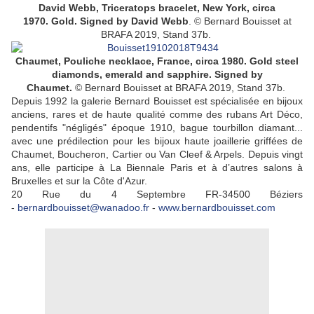
David Webb, Triceratops bracelet, New York, circa
1970.
Gold.
Signed by David Webb
.
©
Bernard Bouisset at
BRAFA 2019, Stand 37b.
Chaumet, Pouliche necklace,
France, circa 1980. Gold steel
diamonds, emerald and sapphire. Signed by
Chaumet.
© Bernard Bouisset at BRAFA 2019, Stand 37b.
Depuis 1992 la galerie Bernard Bouisset est spécialisée en bijoux
anciens, rares et de haute qualité comme des rubans Art Déco,
pendentifs "négligés" époque 1910, bague tourbillon diamant...
avec une prédilection pour les bijoux haute joaillerie griffées de
Chaumet, Boucheron, Cartier ou Van Cleef & Arpels. Depuis vingt
ans, elle participe à La Biennale Paris et à d’autres salons à
Bruxelles et sur la Côte d'Azur.
20 Rue du 4 Septembre
FR-34500 Béziers
-
bernardbouisset@wanadoo.fr
-
www.bernardbouisset.com