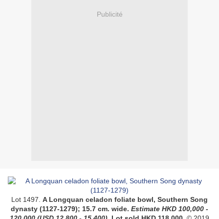
Publicité
Lot 1497.
A Longquan celadon foliate bowl, Southern Song
dynasty (1127-1279);
15.7 cm. wide.
Estimate
HKD
100,000 -
120,000
(USD
12,800 - 15,400
)
. Lot sold HKD
118,000
.
© 2019