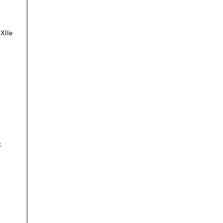
 XIIe
t