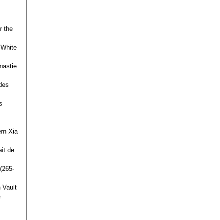
r the
 White
nastie
des
s
ern Xia
it de
(265-
 Vault
e