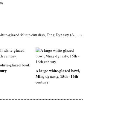
0)
An inscribed Xing white-glazed foliate-rim dish, Tang Dynasty (AD 618-907), Ying mark
white-glazed bowl,
tury
A large white-glazed bowl,
Ming dynasty, 15th - 16th
century