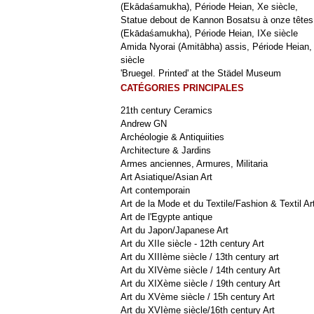
(Ekādaśamukha), Période Heian, Xe siècle,
Statue debout de Kannon Bosatsu à onze têtes
(Ekādaśamukha), Période Heian, IXe siècle
Amida Nyorai (Amitābha) assis, Période Heian,
siècle
'Bruegel. Printed' at the Städel Museum
CATÉGORIES PRINCIPALES
21th century Ceramics
Andrew GN
Archéologie & Antiquiities
Architecture & Jardins
Armes anciennes, Armures, Militaria
Art Asiatique/Asian Art
Art contemporain
Art de la Mode et du Textile/Fashion & Textil Ar
Art de l'Egypte antique
Art du Japon/Japanese Art
Art du XIIe siècle - 12th century Art
Art du XIIIème siècle / 13th century art
Art du XIVème siècle / 14th century Art
Art du XIXème siècle / 19th century Art
Art du XVème siècle / 15h century Art
Art du XVIème siècle/16th century Art