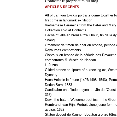
Contacter le propriétaire du blog
ARTICLES RÉCENTS
All of Jan van Eyck's portraits come together fo
first time in landmark exhibition
Vietnamese Ceramics from the Peter and Mary
Collection sold at Bonhams
Hache rituelle en bronze "Ya Chou", fin de la dy
Shang
Ornement de timon de char en bronze, période 
Royaumes combattants
Chevaux en bronze de la période des Royaume
combattants © Musée de Handan
Li Juzun
Gilded bronze sculpture of a kneeling ox, West
Dynasty
Hans Holbein le Jeune (1497/1498–1543), Portra
Derich Born, 1533
Candélabre en céladon, dynastie Jin de l'Ouest 
316)
Down the hatch! Welcome trophies in the Green
Rembrandt van Rijn, Portrait d'une jeune femm
assise, 1632
Statue debout de Kannon Bosatsu à onze têtes