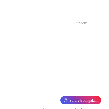
Publicité
Suivre truongalain