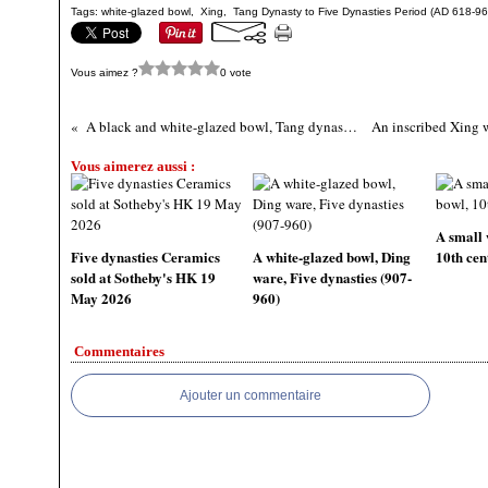
Tags:
white-glazed bowl
,
Xing
,
Tang Dynasty to Five Dynasties Period (AD 618-96
Vous aimez ?
0 vote
A black and white-glazed bowl, Tang dynasty (AD 618-907)
Vous aimerez aussi :
A small 
Five dynasties Ceramics
A white-glazed bowl, Ding
10th cen
sold at Sotheby's HK 19
ware, Five dynasties (907-
May 2026
960)
Commentaires
Ajouter un commentaire