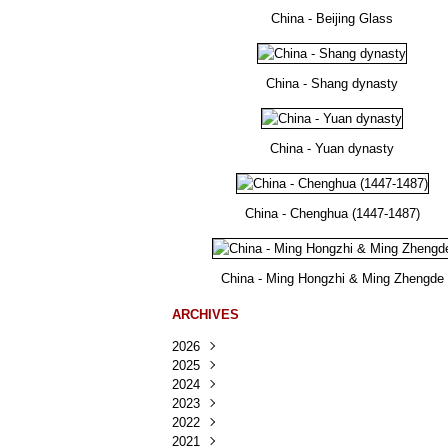
China - Beijing Glass
China - Shang dynasty
China - Yuan dynasty
China - Chenghua (1447-1487)
China - Ming Hongzhi & Ming Zhengde
ARCHIVES
2026
2025
Août
(25)
2024
Juillet
Décembre
(167)
(218)
2023
Juin
Novembre
Décembre
(103)
(124)
(95)
2022
Mai
Octobre
Novembre
Décembre
(100)
(140)
(137)
(150)
2021
Avril
Septembre
Octobre
Novembre
Décembre
(188)
(143)
(132)
(284)
(78)