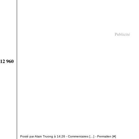
Publicité
912 960
Posté par Alain Truong à 14:26 -
Commentaires [
…
]
- Permalien [
#
]