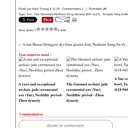
Posté par Alain Truong à 11:19 -
Commentaires [
…
]
- Permalien [
#
]
Tags:
Yue
,
Five Dynasties-Northern Song dynasty (907-1127)
,
Songde Tang Colle
Vous aimez ?
0 vote
A rare Henan Donggou sky-blue glazed dish, Northern
Vous aimerez aussi :
A Yue ce
A rare and exceptional
The Guennol archaic jade
bowl, Ta
archaic jade ceremonial
ceremonial axe (Yue),
(618-960
axe (Yue), Neolithic period-
Neolithic period - Zhou
Zhou dynasty
dynasty
Commentaires
Ajouter un commentaire