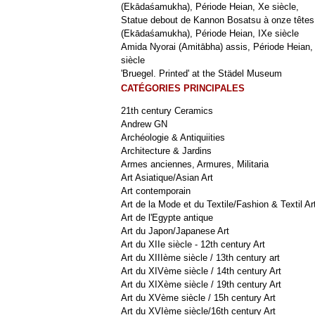
(Ekādaśamukha), Période Heian, Xe siècle,
Statue debout de Kannon Bosatsu à onze têtes
(Ekādaśamukha), Période Heian, IXe siècle
Amida Nyorai (Amitābha) assis, Période Heian,
siècle
'Bruegel. Printed' at the Städel Museum
CATÉGORIES PRINCIPALES
21th century Ceramics
Andrew GN
Archéologie & Antiquiities
Architecture & Jardins
Armes anciennes, Armures, Militaria
Art Asiatique/Asian Art
Art contemporain
Art de la Mode et du Textile/Fashion & Textil Ar
Art de l'Egypte antique
Art du Japon/Japanese Art
Art du XIIe siècle - 12th century Art
Art du XIIIème siècle / 13th century art
Art du XIVème siècle / 14th century Art
Art du XIXème siècle / 19th century Art
Art du XVème siècle / 15h century Art
Art du XVIème siècle/16th century Art