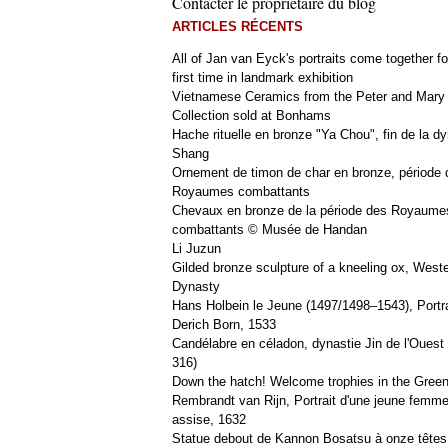
Contacter le propriétaire du blog
ARTICLES RÉCENTS
All of Jan van Eyck's portraits come together fo
first time in landmark exhibition
Vietnamese Ceramics from the Peter and Mary
Collection sold at Bonhams
Hache rituelle en bronze "Ya Chou", fin de la dy
Shang
Ornement de timon de char en bronze, période 
Royaumes combattants
Chevaux en bronze de la période des Royaume
combattants © Musée de Handan
Li Juzun
Gilded bronze sculpture of a kneeling ox, West
Dynasty
Hans Holbein le Jeune (1497/1498–1543), Portra
Derich Born, 1533
Candélabre en céladon, dynastie Jin de l'Ouest 
316)
Down the hatch! Welcome trophies in the Green
Rembrandt van Rijn, Portrait d'une jeune femm
assise, 1632
Statue debout de Kannon Bosatsu à onze têtes