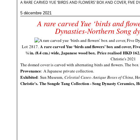
A RARE CARVED YUE ‘BIRDS AND FLOWERS’ BOX AND COVER, FIVE 
5 décembre 2021
A rare carved Yue ‘birds and flowe
Dynasties-Northern Song dy
A rare carved Yue ‘birds and flowers’ box and cover, Fi
Lot 2817.
1⁄4 in. (8.4 cm.) wide, Japanese wood box
.
Price realised
HKD
162
Christie's 2021
The domed cover is carved with alternating birds and flowers. The box i
Provenance
:
A Japanese private collection.
Exhibited
:
Sun Museum,
Celestial Cases- Antique Boxes of China
, H
Christie's
. The Songde Tang Collection - Song Dynasty Ceramics, 