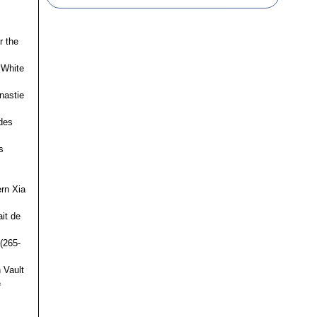
r the
 White
nastie
des
s
ern Xia
it de
(265-
 Vault
e