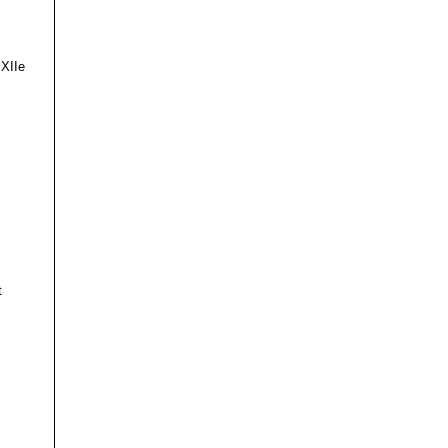
 XIIe
t