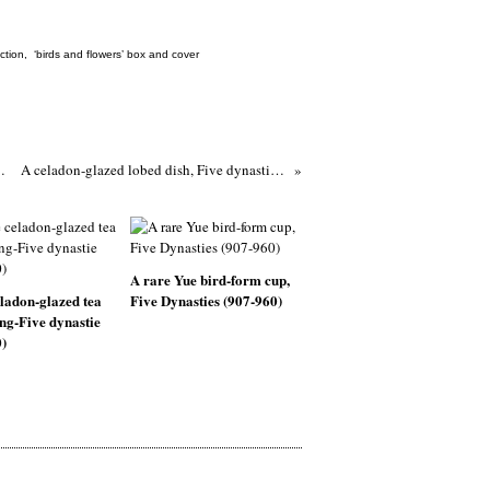
ction
,
‘birds and flowers’ box and cover
 Song-Jin dynasty (960-1234)
A celadon-glazed lobed dish, Five dynasties (907-960)
A rare Yue bird-form cup,
ladon-glazed tea
Five Dynasties (907-960)
ng-Five dynastie
)