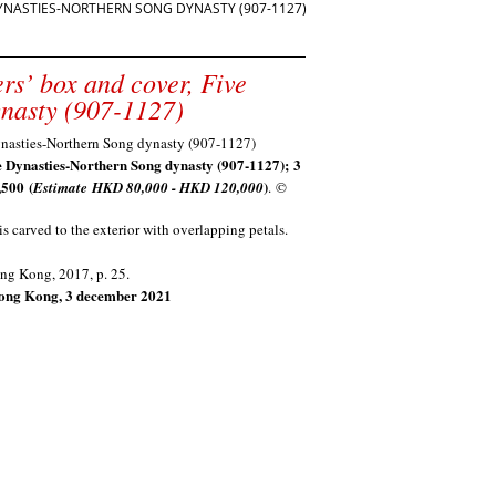
DYNASTIES-NORTHERN SONG DYNASTY (907-1127)
rs’ box and cover, Five
nasty (907-1127)
ve Dynasties-Northern Song dynasty (907-1127)
;
3
,500
(
)
Estimate
HKD 80,000 - HKD 120,000
. ©
s carved to the exterior with overlapping petals
.
ong Kong, 2017, p. 25.
Hong Kong, 3 december 2021