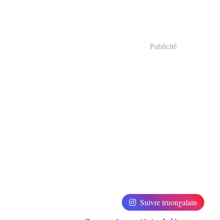
Publicité
Suivre truongalain