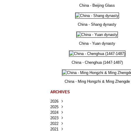
China - Beijing Glass
China - Shang dynasty
China - Yuan dynasty
China - Chenghua (1447-1487)
China - Ming Hongzhi & Ming Zhengde
ARCHIVES
2026
2025
Août
(25)
2024
Juillet
Décembre
(167)
(218)
2023
Juin
Novembre
Décembre
(103)
(124)
(95)
2022
Mai
Octobre
Novembre
Décembre
(100)
(140)
(137)
(150)
2021
Avril
Septembre
Octobre
Novembre
Décembre
(188)
(143)
(132)
(284)
(78)