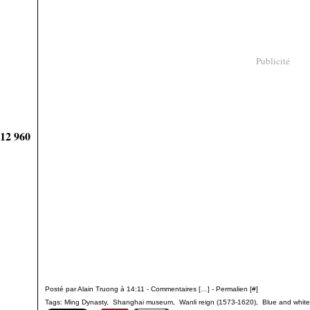
Publicité
912 960
Posté par Alain Truong à 14:11 -
Commentaires [
…
]
- Permalien [
#
]
Tags:
Ming Dynasty
,
Shanghai museum
,
Wanli reign (1573-1620)
,
Blue and white