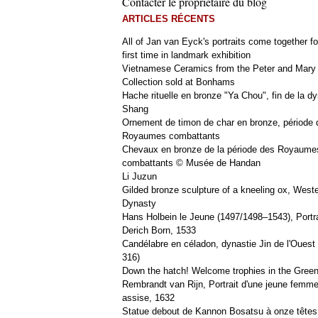
Contacter le propriétaire du blog
ARTICLES RÉCENTS
All of Jan van Eyck's portraits come together fo
first time in landmark exhibition
Vietnamese Ceramics from the Peter and Mary
Collection sold at Bonhams
Hache rituelle en bronze "Ya Chou", fin de la dy
Shang
Ornement de timon de char en bronze, période 
Royaumes combattants
Chevaux en bronze de la période des Royaume
combattants © Musée de Handan
Li Juzun
Gilded bronze sculpture of a kneeling ox, West
Dynasty
Hans Holbein le Jeune (1497/1498–1543), Portra
Derich Born, 1533
Candélabre en céladon, dynastie Jin de l'Ouest 
316)
Down the hatch! Welcome trophies in the Green
Rembrandt van Rijn, Portrait d'une jeune femm
assise, 1632
Statue debout de Kannon Bosatsu à onze têtes