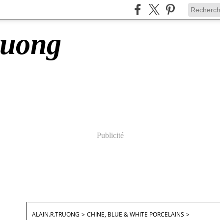
ruong
Publicité
ALAIN.R.TRUONG
>
CHINE, BLUE & WHITE PORCELAINS
>