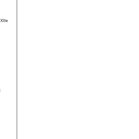
 XIIe
t