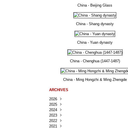
China - Beijing Glass
China - Shang dynasty
China - Yuan dynasty
China - Chenghua (1447-1487)
China - Ming Hongzhi & Ming Zhengde
ARCHIVES
2026
2025
Août
(25)
2024
Juillet
Décembre
(167)
(218)
2023
Juin
Novembre
Décembre
(103)
(124)
(95)
2022
Mai
Octobre
Novembre
Décembre
(100)
(140)
(137)
(150)
2021
Avril
Septembre
Octobre
Novembre
Décembre
(188)
(143)
(132)
(284)
(78)