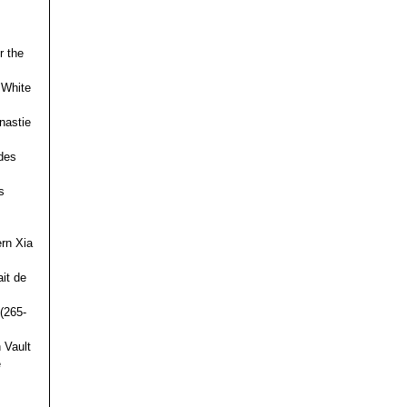
r the
 White
nastie
des
s
ern Xia
it de
(265-
 Vault
e