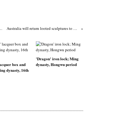
sty (1368-1644), Xuande Period (1426-1435)
Australia will return looted sculptures to Cambodia
'Dragon' iron lock; Ming
 lacquer box and
dynasty, Hongwu period
ing dynasty, 16th