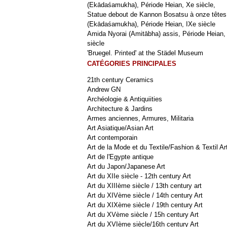
(Ekādaśamukha), Période Heian, Xe siècle,
Statue debout de Kannon Bosatsu à onze têtes
(Ekādaśamukha), Période Heian, IXe siècle
Amida Nyorai (Amitābha) assis, Période Heian,
siècle
'Bruegel. Printed' at the Städel Museum
CATÉGORIES PRINCIPALES
21th century Ceramics
Andrew GN
Archéologie & Antiquiities
Architecture & Jardins
Armes anciennes, Armures, Militaria
Art Asiatique/Asian Art
Art contemporain
Art de la Mode et du Textile/Fashion & Textil Ar
Art de l'Egypte antique
Art du Japon/Japanese Art
Art du XIIe siècle - 12th century Art
Art du XIIIème siècle / 13th century art
Art du XIVème siècle / 14th century Art
Art du XIXème siècle / 19th century Art
Art du XVème siècle / 15h century Art
Art du XVIème siècle/16th century Art