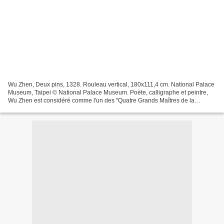
Wu Zhen, Deux pins, 1328. Rouleau vertical, 180x111,4 cm. National Palace
Museum, Taipei © National Palace Museum. Poète, calligraphe et peintre,
Wu Zhen est considéré comme l'un des "Quatre Grands Maîtres de la
dynastie Yuan" avec Ni Zan, Huang Gongwang...