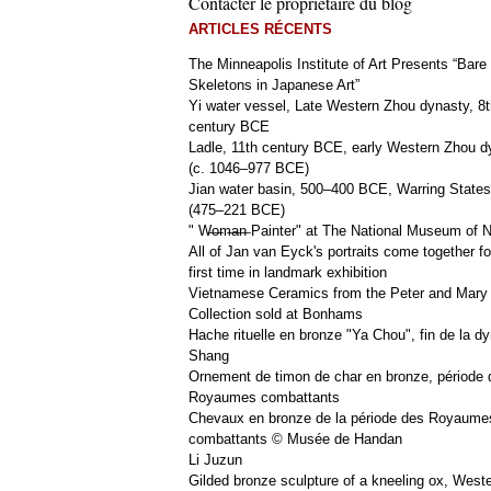
Contacter le propriétaire du blog
ARTICLES RÉCENTS
The Minneapolis Institute of Art Presents “Bare
Skeletons in Japanese Art”
Yi water vessel, Late Western Zhou dynasty, 8t
century BCE
Ladle, 11th century BCE, early Western Zhou d
(c. 1046–977 BCE)
Jian water basin, 500–400 BCE, Warring States
(475–221 BCE)
" W̶o̶m̶a̶n̶ Painter" at The National Museum of
All of Jan van Eyck's portraits come together fo
first time in landmark exhibition
Vietnamese Ceramics from the Peter and Mary
Collection sold at Bonhams
Hache rituelle en bronze "Ya Chou", fin de la dy
Shang
Ornement de timon de char en bronze, période 
Royaumes combattants
Chevaux en bronze de la période des Royaume
combattants © Musée de Handan
Li Juzun
Gilded bronze sculpture of a kneeling ox, West