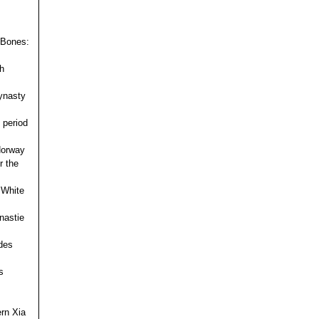
 Bones:
h
ynasty
 period
 Norway
r the
 White
nastie
des
s
ern Xia