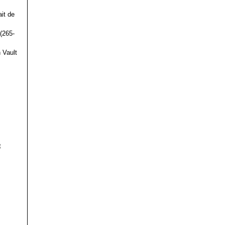
it de
(265-
 Vault
t