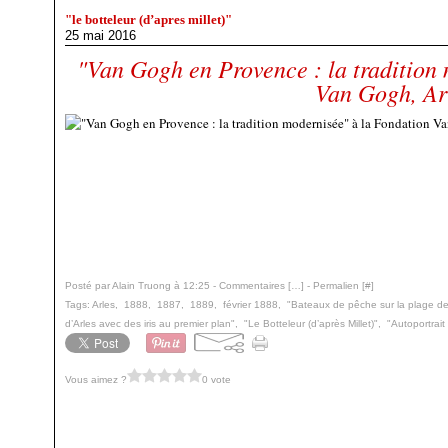
"le botteleur (d’apres millet)"
25 mai 2016
"Van Gogh en Provence : la tradition
Van Gogh, Ar
Posté par Alain Truong à 12:25 -
Commentaires [
…
]
- Permalien [
#
]
Tags:
Arles
,
1888
,
1887
,
1889
,
février 1888
,
"Bateaux de pêche sur la plage de
d’Arles avec des iris au premier plan"
,
"Le Botteleur (d’après Millet)"
,
"Autoportrai
Vous aimez ?
0 vote