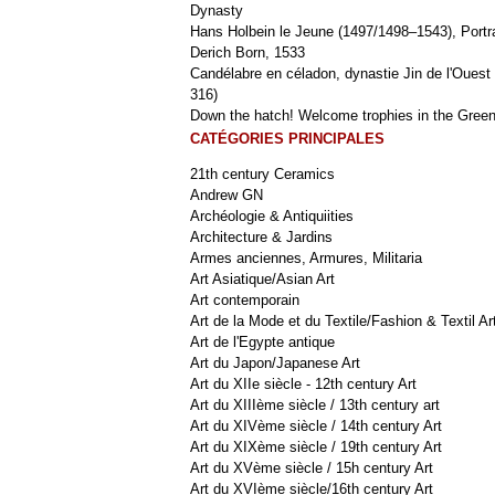
Dynasty
Hans Holbein le Jeune (1497/1498–1543), Portra
Derich Born, 1533
Candélabre en céladon, dynastie Jin de l'Ouest 
316)
Down the hatch! Welcome trophies in the Green
CATÉGORIES PRINCIPALES
21th century Ceramics
Andrew GN
Archéologie & Antiquiities
Architecture & Jardins
Armes anciennes, Armures, Militaria
Art Asiatique/Asian Art
Art contemporain
Art de la Mode et du Textile/Fashion & Textil Ar
Art de l'Egypte antique
Art du Japon/Japanese Art
Art du XIIe siècle - 12th century Art
Art du XIIIème siècle / 13th century art
Art du XIVème siècle / 14th century Art
Art du XIXème siècle / 19th century Art
Art du XVème siècle / 15h century Art
Art du XVIème siècle/16th century Art