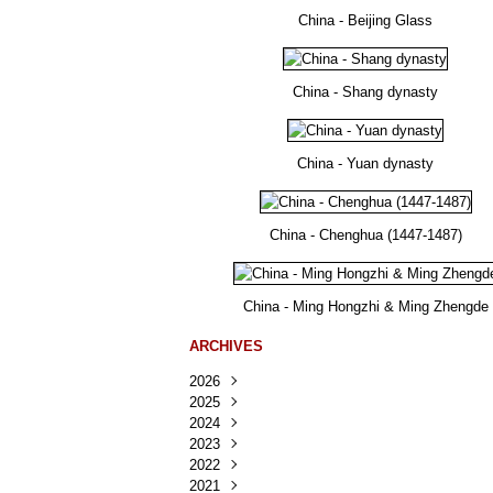
China - Beijing Glass
China - Shang dynasty
China - Yuan dynasty
China - Chenghua (1447-1487)
China - Ming Hongzhi & Ming Zhengde
ARCHIVES
2026
2025
Août
(30)
2024
Juillet
Décembre
(167)
(218)
2023
Juin
Novembre
Décembre
(103)
(124)
(95)
2022
Mai
Octobre
Novembre
Décembre
(100)
(140)
(137)
(150)
2021
Avril
Septembre
Octobre
Novembre
Décembre
(188)
(143)
(132)
(284)
(78)