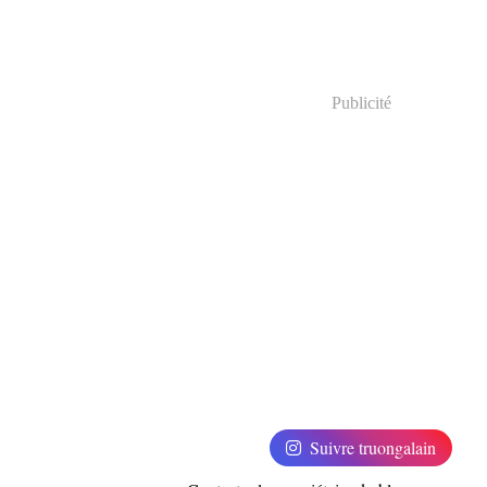
Publicité
Suivre truongalain