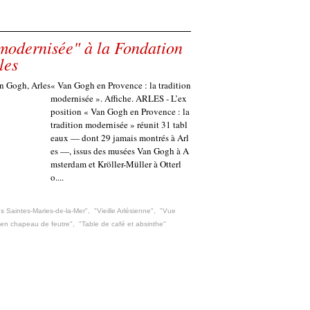
 modernisée" à la Fondation
les
« Van Gogh en Provence : la tradition
modernisée ». Affiche. ARLES - L’ex
position « Van Gogh en Provence : la
tradition modernisée » réunit 31 tabl
eaux — dont 29 jamais montrés à Arl
es —, issus des musées Van Gogh à A
msterdam et Kröller-Müller à Otterl
o....
s Saintes-Maries-de-la-Mer"
,
"Vieille Arlésienne"
,
"Vue
t en chapeau de feutre"
,
"Table de café et absinthe"