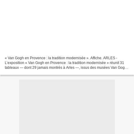
« Van Gogh en Provence : la tradition modernisée ». Affiche. ARLES -
L’exposition « Van Gogh en Provence : la tradition modernisée » réunit 31
tableaux — dont 29 jamais montrés à Arles —, issus des musées Van Gogh
à Amsterdam et Kröller-Müller à Otterlo....