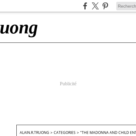
ruong
Publicité
ALAIN.R.TRUONG
>
CATEGORIES
>
"THE MADONNA AND CHILD EN