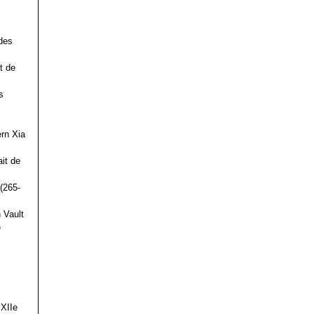
des
t de
s
ern Xia
it de
(265-
 Vault
e
 XIIe