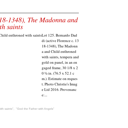
318-1348), The Madonna and
th saints
Lot 125. Bernardo Dad
di (active Florence c. 13
18-1348), The Madonn
a and Child enthroned
with saints, tempera and
gold on panel, in an en
gaged frame, 30 1/8 x 2
0 ½ in. (76.5 x 52.1 c
m.). Estimate on reques
t. Photo Christie's Imag
e Ltd 2016. Provenanc
e:...
th saints"
,
"God the Father with Angels"