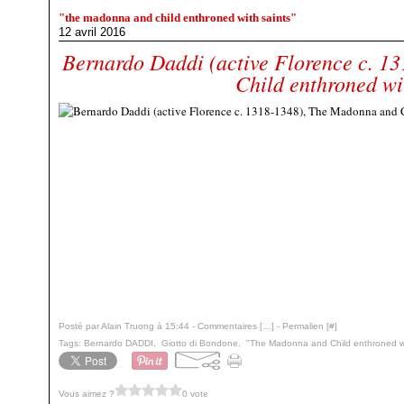
"the madonna and child enthroned with saints"
12 avril 2016
Bernardo Daddi (active Florence c. 1
Child enthroned wi
Posté par Alain Truong à 15:44 -
Commentaires [
…
]
- Permalien [
#
]
Tags:
Bernardo DADDI
,
Giotto di Bondone
,
"The Madonna and Child enthroned wi
Vous aimez ?
0 vote