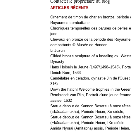
Contacter le propriétaire du blog
ARTICLES RÉCENTS
Ornement de timon de char en bronze, période 
Royaumes combattants
Chroniques temporelles des parures de perles e
jade
Chevaux en bronze de la période des Royaume
combattants © Musée de Handan
Li Juzun
Gilded bronze sculpture of a kneeling ox, West
Dynasty
Hans Holbein le Jeune (1497/1498–1543), Portra
Derich Born, 1533
Candélabre en céladon, dynastie Jin de l'Ouest 
316)
Down the hatch! Welcome trophies in the Green
Rembrandt van Rijn, Portrait d'une jeune femm
assise, 1632
Statue debout de Kannon Bosatsu à onze têtes
(Ekādaśamukha), Période Heian, Xe siècle,
Statue debout de Kannon Bosatsu à onze têtes
(Ekādaśamukha), Période Heian, IXe siècle
Amida Nyorai (Amitābha) assis, Période Heian,