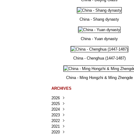
China - Shang dynasty
China - Yuan dynasty
China - Chenghua (1447-1487)
China - Ming Hongzhi & Ming Zhengde
ARCHIVES
2026
2025
Août
(23)
2024
Juillet
Décembre
(167)
(218)
2023
Juin
Novembre
Décembre
(103)
(124)
(95)
2022
Mai
Octobre
Novembre
Décembre
(100)
(140)
(137)
(150)
2021
Avril
Septembre
Octobre
Novembre
Décembre
(188)
(143)
(132)
(284)
(78)
2020
Mars
Août
Septembre
Octobre
Novembre
Décembre
(228)
(245)
(202)
(228)
(270)
(81)