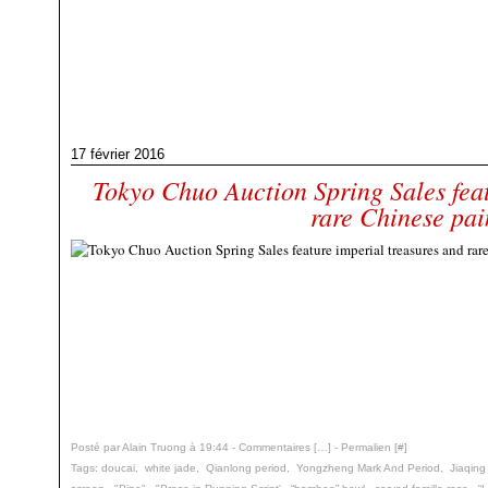
17 février 2016
Tokyo Chuo Auction Spring Sales feat
rare Chinese pai
Posté par Alain Truong à 19:44 -
Commentaires [
…
]
- Permalien [
#
]
Tags:
doucai
,
white jade
,
Qianlong period
,
Yongzheng Mark And Period
,
Jiaqing