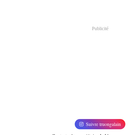
Publicité
Suivre truongalain