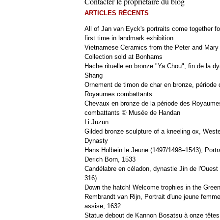
Contacter le propriétaire du blog
ARTICLES RÉCENTS
All of Jan van Eyck's portraits come together fo
first time in landmark exhibition
Vietnamese Ceramics from the Peter and Mary
Collection sold at Bonhams
Hache rituelle en bronze "Ya Chou", fin de la dy
Shang
Ornement de timon de char en bronze, période 
Royaumes combattants
Chevaux en bronze de la période des Royaume
combattants © Musée de Handan
Li Juzun
Gilded bronze sculpture of a kneeling ox, West
Dynasty
Hans Holbein le Jeune (1497/1498–1543), Portra
Derich Born, 1533
Candélabre en céladon, dynastie Jin de l'Ouest 
316)
Down the hatch! Welcome trophies in the Green
Rembrandt van Rijn, Portrait d'une jeune femm
assise, 1632
Statue debout de Kannon Bosatsu à onze têtes