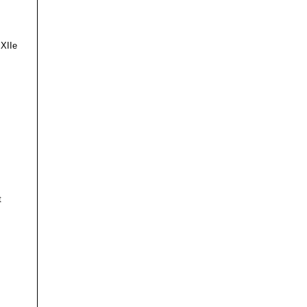
 XIIe
t