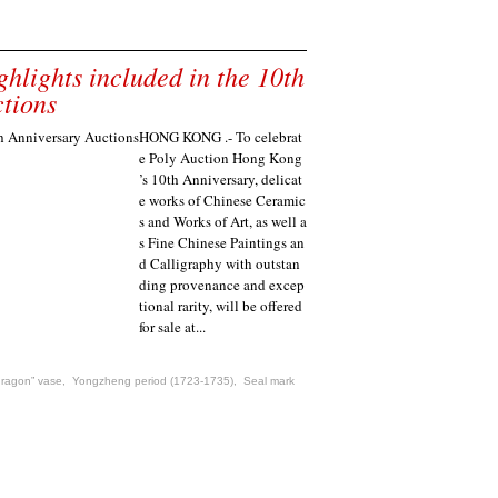
lights included in the 10th
tions
HONG KONG .- To celebrat
e Poly Auction Hong Kong
’s 10th Anniversary, delicat
e works of Chinese Ceramic
s and Works of Art, as well a
s Fine Chinese Paintings an
d Calligraphy with outstan
ding provenance and excep
tional rarity, will be offered
for sale at...
dragon” vase
,
Yongzheng period (1723-1735)
,
Seal mark