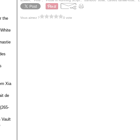
screen
,
"Pine"
,
"Prose in Running Script'
,
“bamboo” bowl
,
carved famille-rose
,
“
Vous aimez ?
0 vote
r the
 White
nastie
des
s
ern Xia
it de
(265-
 Vault
e