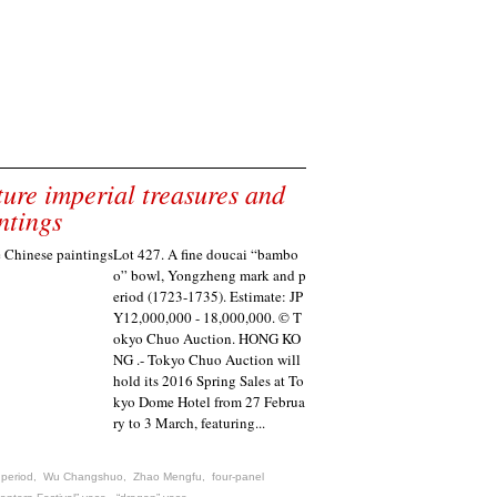
ure imperial treasures and
ntings
Lot 427. A fine doucai “bambo
o” bowl, Yongzheng mark and p
eriod (1723-1735). Estimate: JP
Y12,000,000 - 18,000,000. © T
okyo Chuo Auction. HONG KO
NG .- Tokyo Chuo Auction will
hold its 2016 Spring Sales at To
kyo Dome Hotel from 27 Februa
ry to 3 March, featuring...
 period
,
Wu Changshuo
,
Zhao Mengfu
,
four-panel