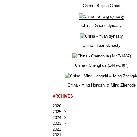
China - Beijing Glass
China - Shang dynasty
China - Yuan dynasty
China - Chenghua (1447-1487)
China - Ming Hongzhi & Ming Zhengde
ARCHIVES
2026
2025
Août
(25)
2024
Juillet
Décembre
(167)
(218)
2023
Juin
Novembre
Décembre
(103)
(124)
(95)
2022
Mai
Octobre
Novembre
Décembre
(100)
(140)
(137)
(150)
2021
Avril
Septembre
Octobre
Novembre
Décembre
(188)
(143)
(132)
(284)
(78)