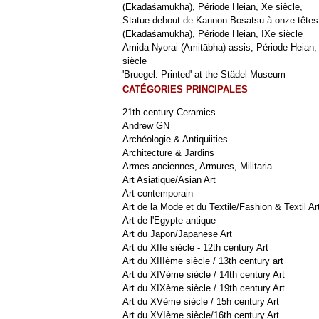
(Ekādaśamukha), Période Heian, Xe siècle,
Statue debout de Kannon Bosatsu à onze têtes
(Ekādaśamukha), Période Heian, IXe siècle
Amida Nyorai (Amitābha) assis, Période Heian,
siècle
'Bruegel. Printed' at the Städel Museum
CATÉGORIES PRINCIPALES
21th century Ceramics
Andrew GN
Archéologie & Antiquiities
Architecture & Jardins
Armes anciennes, Armures, Militaria
Art Asiatique/Asian Art
Art contemporain
Art de la Mode et du Textile/Fashion & Textil Ar
Art de l'Egypte antique
Art du Japon/Japanese Art
Art du XIIe siècle - 12th century Art
Art du XIIIème siècle / 13th century art
Art du XIVème siècle / 14th century Art
Art du XIXème siècle / 19th century Art
Art du XVème siècle / 15h century Art
Art du XVIème siècle/16th century Art