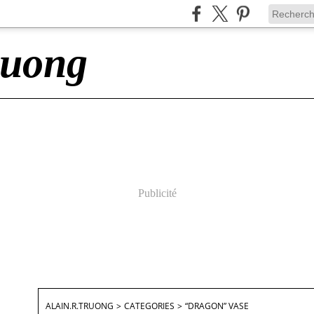
ruong
Publicité
ALAIN.R.TRUONG
>
CATEGORIES
>
“DRAGON” VASE