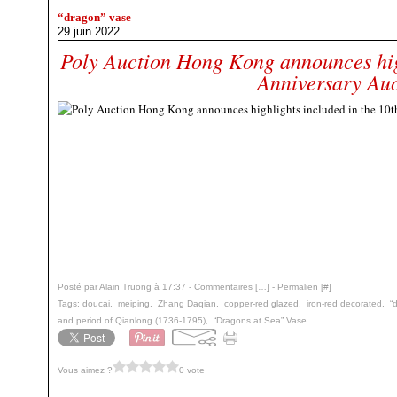
“dragon” vase
29 juin 2022
Poly Auction Hong Kong announces high
Anniversary Auc
Posté par Alain Truong à 17:37 -
Commentaires [
…
]
- Permalien [
#
]
Tags:
doucai
,
meiping
,
Zhang Daqian
,
copper-red glazed
,
iron-red decorated
,
“
and period of Qianlong (1736-1795)
,
“Dragons at Sea” Vase
Vous aimez ?
0 vote