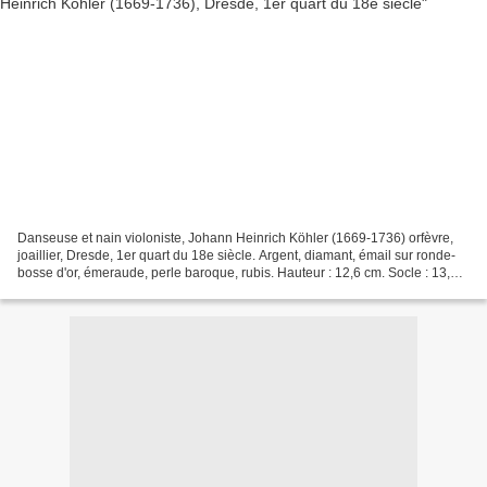
Danseuse et nain violoniste, Johann Heinrich Köhler (1669-1736) orfèvre,
joaillier, Dresde, 1er quart du 18e siècle. Argent, diamant, émail sur ronde-
bosse d'or, émeraude, perle baroque, rubis. Hauteur : 12,6 cm. Socle : 13,4
cm x 9 cm. Allemagne, Dresde,...